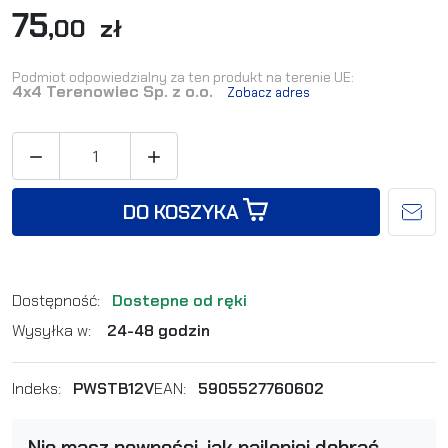
75
,00 zł
Podmiot odpowiedzialny za ten produkt na terenie UE:
4x4 Terenowiec Sp. z o.o.
Zobacz adres


DO KOSZYKA
Dostępność:
Dostepne od ręki
Wysyłka w:
24-48 godzin
Indeks:
PWSTB12V
EAN:
5905527760602
Nie masz pewności, jak najlepiej dobrać