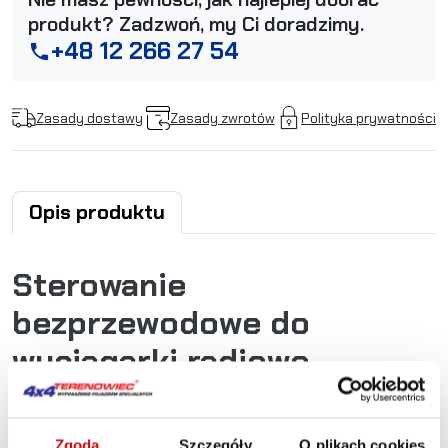
produkt? Zadzwoń, my Ci doradzimy.
+48 12 266 27 54
phone
Zasady dostawy
Zasady zwrotów
Polityka prywatności
Opis produktu
Sterowanie
bezprzewodowe do
wyciągarki radiowe
CLASSIC - 12V / 24
uniwersalność
Zgoda
Szczegóły
O plikach cookies