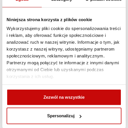
prostota instalacji
wygodna obsługa
Niniejsza strona korzysta z plików cookie
kompaktowe rozmiary
duże, gumowane przyciski
Wykorzystujemy pliki cookie do spersonalizowania treści
oddzielny wyłącznik - większe bezpieczeństwo
i reklam, aby oferować funkcje społecznościowe i
kodowane połączenie radiowe
analizować ruch w naszej witrynie. Informacje o tym, jak
zasięg do 30 metrów
korzystasz z naszej witryny, udostępniamy partnerom
moduł sterujący możliwy do montażu w skrzynce
społecznościowym, reklamowym i analitycznym.
z przekaźnikami
Partnerzy mogą połączyć te informacje z innymi danymi
otrzymanymi od Ciebie lub uzyskanymi podczas
korzystania z ich usług.
Pilot do wyciągarek 12V.
Zezwól na wszystkie
Napięcie:
12V / 24
Gwarancja:
2 lata
Spersonalizuj
Opis:
W zestawie odbiornik