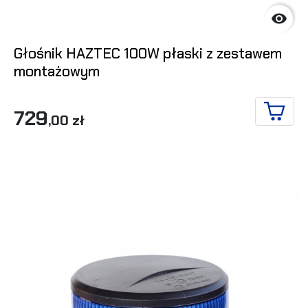

Głośnik HAZTEC 100W płaski z zestawem
montażowym
729
,00 zł
DO KO