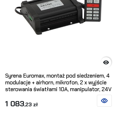

Syrena Euromax, montaż pod siedzeniem, 4
modulacje + airhorn, mikrofon, 2 x wyjście
sterowania światłami 10A, manipulator, 24V
1 083
ZOBACZ 
,23 zł