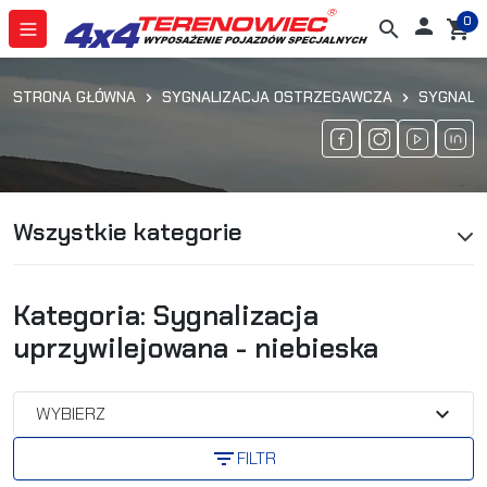
0

search
shopping_cart
STRONA GŁÓWNA
SYGNALIZACJA OSTRZEGAWCZA
SYGNALIZ
Wszystkie kategorie
Kategoria: Sygnalizacja
uprzywilejowana - niebieska
expand_more
WYBIERZ
filter_list
FILTR