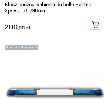
Klosz boczny niebieski do belki Haztec
Xpress, dł. 280mm
200
,00 zł
DO KO
Obecnie brak na stanie