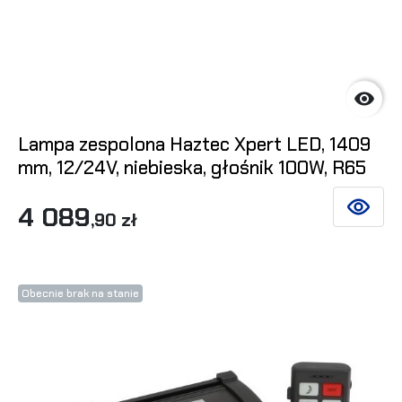

Lampa zespolona Haztec Xpert LED, 1409
mm, 12/24V, niebieska, głośnik 100W, R65
4 089
ZOBACZ 
,90 zł
Obecnie brak na stanie