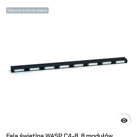
Obecnie brak na stanie

Fala świetlna WASP C4-8, 8 modułów