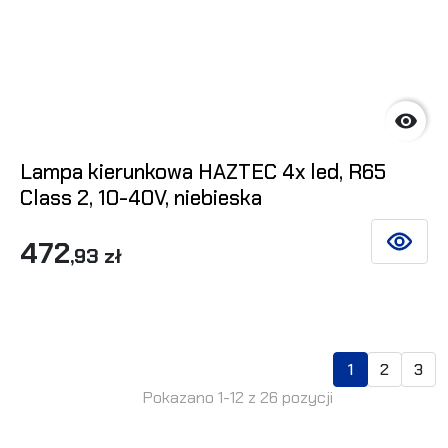

Lampa kierunkowa HAZTEC 4x led, R65
Class 2, 10-40V, niebieska
472
ZOBACZ 
,93 zł
1
2
3
Pokazano 1-12 z 26 pozycji