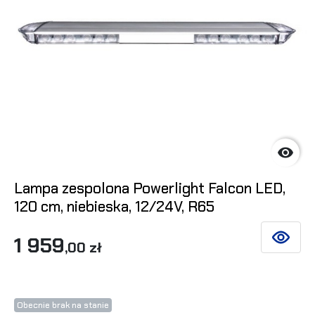

Lampa zespolona Powerlight Falcon LED,
120 cm, niebieska, 12/24V, R65
1 959
ZOBACZ 
,00 zł
Obecnie brak na stanie