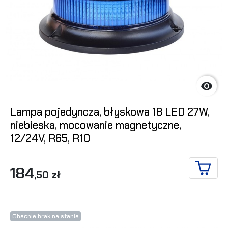

Lampa pojedyncza, błyskowa 18 LED 27W,
niebieska, mocowanie magnetyczne,
12/24V, R65, R10
184
,50 zł
DO KO
Obecnie brak na stanie