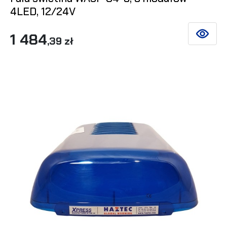
4LED, 12/24V
1 484
ZOBACZ 
,39 zł