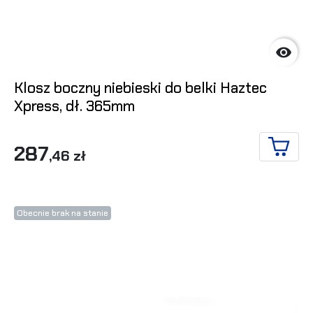

Klosz boczny niebieski do belki Haztec
Xpress, dł. 365mm
287
,46 zł
DO KO
Obecnie brak na stanie