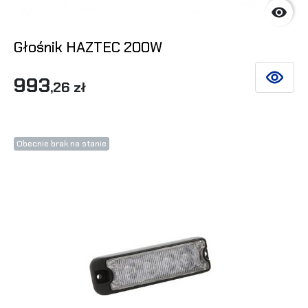

Głośnik HAZTEC 200W
993
ZOBACZ 
,26 zł
Obecnie brak na stanie