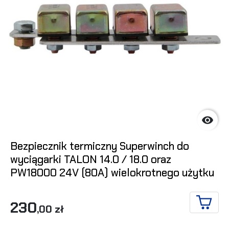

Bezpiecznik termiczny Superwinch do
wyciągarki TALON 14.0 / 18.0 oraz
PW18000 24V (80A) wielokrotnego użytku
230
,00 zł
DO KO