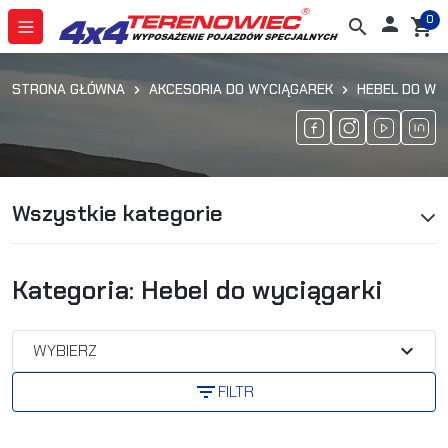
0

search
shopping_cart
STRONA GŁÓWNA
AKCESORIA DO WYCIĄGAREK
HEBEL DO WY
Wszystkie kategorie
Kategoria: Hebel do wyciągarki
expand_more
WYBIERZ
filter_list
FILTR