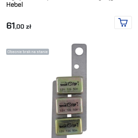
Hebel
61
,00 zł
DO KO
Obecnie brak na stanie