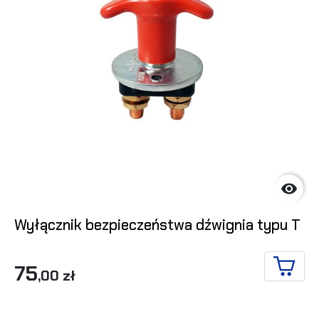

Wyłącznik bezpieczeństwa dźwignia typu T
75
,00 zł
DO KO