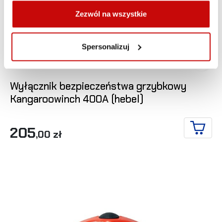
Zezwól na wszystkie
Spersonalizuj

Wyłącznik bezpieczeństwa grzybkowy
Kangaroowinch 400A (hebel)
205
,00 zł
DO KO