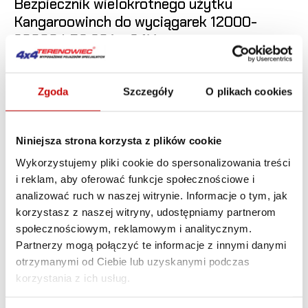
Bezpiecznik wielokrotnego użytku
Kangaroowinch do wyciągarek 12000-
20000 LBS 80A - 24V
109
,00 zł
Zgoda
Szczegóły
O plikach cookies
DO KO
Niniejsza strona korzysta z plików cookie
Wykorzystujemy pliki cookie do spersonalizowania treści
i reklam, aby oferować funkcje społecznościowe i
analizować ruch w naszej witrynie. Informacje o tym, jak
korzystasz z naszej witryny, udostępniamy partnerom
społecznościowym, reklamowym i analitycznym.
Partnerzy mogą połączyć te informacje z innymi danymi
otrzymanymi od Ciebie lub uzyskanymi podczas
korzystania z ich usług.