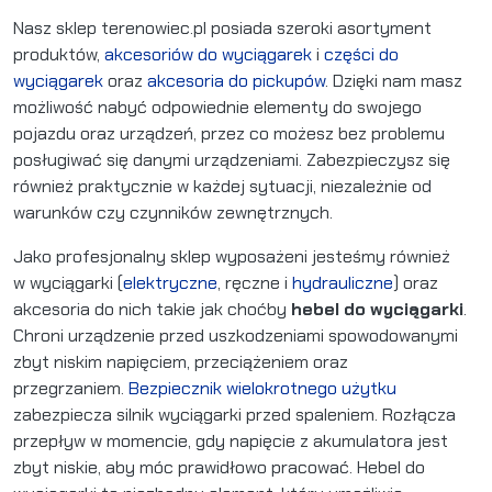
Nasz sklep terenowiec.pl posiada szeroki asortyment
produktów,
akcesoriów do wyciągarek
i
części do
wyciągarek
oraz
akcesoria do pickupów
. Dzięki nam masz
możliwość nabyć odpowiednie elementy do swojego
pojazdu oraz urządzeń, przez co możesz bez problemu
posługiwać się danymi urządzeniami. Zabezpieczysz się
również praktycznie w każdej sytuacji, niezależnie od
warunków czy czynników zewnętrznych.
Jako profesjonalny sklep wyposażeni jesteśmy również
w wyciągarki (
elektryczne
, ręczne i
hydrauliczne
) oraz
akcesoria do nich takie jak choćby
hebel do wyciągarki
.
Chroni urządzenie przed uszkodzeniami spowodowanymi
zbyt niskim napięciem, przeciążeniem oraz
przegrzaniem.
Bezpiecznik wielokrotnego użytku
zabezpiecza silnik wyciągarki przed spaleniem. Rozłącza
przepływ w momencie, gdy napięcie z akumulatora jest
zbyt niskie, aby móc prawidłowo pracować. Hebel do