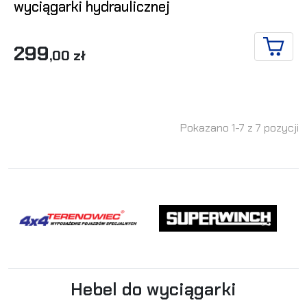
wyciągarki hydraulicznej
299
,00 zł
DO KO
Pokazano 1-7 z 7 pozycji
Hebel do wyciągarki