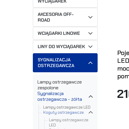
WYCIĄGAREK
AKCESORIA OFF-
ROAD
WCIĄGARKI LINOWE
LINY DO WYCIĄGAREK
Poj
LED
SYGNALIZACJA
OSTRZEGAWCZA
moc
pom
Lampy ostrzegawcze
zespolone
2
Sygnalizacja
ostrzegawcza - żółta
Lampy ostrzegawcze LED
Koguty ostrzegawcze
Lampy ostrzegawcze
LED