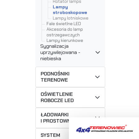
Rotator lamps
Lampy
stroboskopowe
Lampy lotniskowe
Fale świetlne LED
Akcesoria do lamp
ostrzegawczych
Lampy kierunkowe
Sygnalizacja
uprzywilejowana -
niebieska
PODNOŚNIKI
TERENOWE
OŚWIETLENIE
ROBOCZE LED
ŁADOWARKI
I PROSTOWNIKI CTEK
SYSTEM