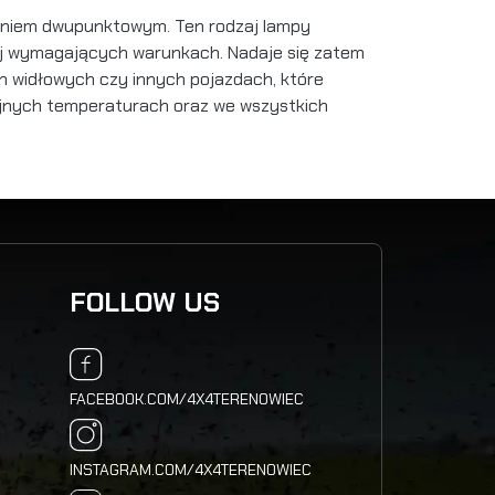
aniem dwupunktowym. Ten rodzaj lampy
ej wymagających warunkach. Nadaje się zatem
h widłowych czy innych pojazdach, które
jnych temperaturach oraz we wszystkich
FOLLOW US
FACEBOOK.COM/4X4TERENOWIEC
INSTAGRAM.COM/4X4TERENOWIEC