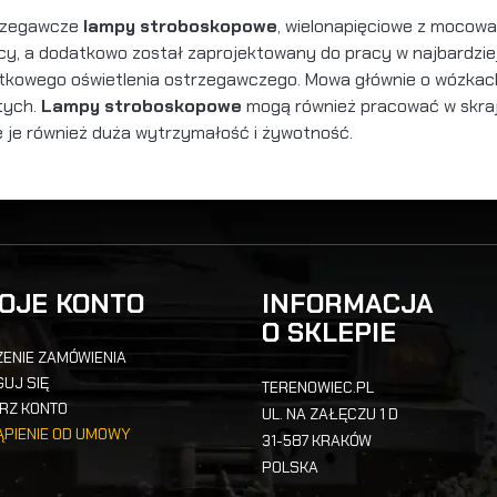
trzegawcze
lampy stroboskopowe
, wielonapięciowe z mocow
cy, a dodatkowo został zaprojektowany do pracy w najbardzi
atkowego oświetlenia ostrzegawczego. Mowa głównie o wózkac
tych.
Lampy stroboskopowe
mogą również pracować w skra
 je również duża wytrzymałość i żywotność.
OJE KONTO
INFORMACJA
O SKLEPIE
ENIE ZAMÓWIENIA
UJ SIĘ
TERENOWIEC.PL
RZ KONTO
UL. NA ZAŁĘCZU 1 D
ĄPIENIE OD UMOWY
31-587 KRAKÓW
POLSKA