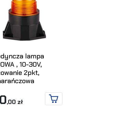
edyncza lampa
OWA , 10-30V,
owanie 2pkt,
arańczowa
10
,00 zł
DO KOSZYKA