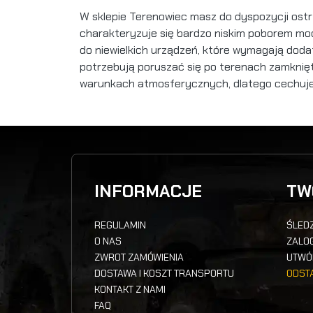
W sklepie Terenowiec masz do dyspozycji os
charakteryzuje się bardzo niskim poborem mo
do niewielkich urządzeń, które wymagają dod
potrzebują poruszać się po terenach zamknię
warunkach atmosferycznych, dlatego cechuje
INFORMACJE
TW
REGULAMIN
ŚLEDZ
O NAS
ZALOG
ZWROT ZAMÓWIENIA
UTWÓ
DOSTAWA I KOSZT TRANSPORTU
ODST
KONTAKT Z NAMI
FAQ