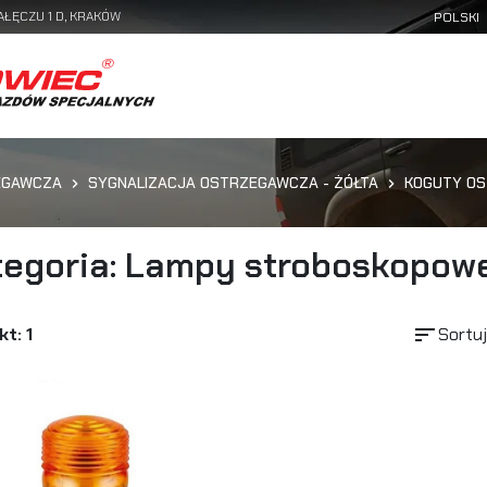
AŁĘCZU 1 D, KRAKÓW
EGAWCZA
SYGNALIZACJA OSTRZEGAWCZA - ŻÓŁTA
KOGUTY O
tegoria: Lampy stroboskopow
sort
t: 1
Sortuj