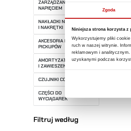
ZARZĄDZANIA
NAPIĘCIEM
Zgoda
NAKŁADKI NA ŚRUBY
I NAKRĘTKI
Niniejsza strona korzysta z
Wykorzystujemy pliki cookie 
AKCESORIA DO
ruch w naszej witrynie. Inf
PICKUPÓW
reklamowym i analitycznym. 
uzyskanymi podczas korzysta
AMORTYZATORY
I ZAWIESZENIA
CZUJNIKI COFANIA
CZĘŚCI DO
WYCIĄGAREK
Filtruj według