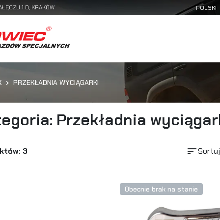
AŁĘCZU 1 D, KRAKÓW
K
PRZEKŁADNIA WYCIĄGARKI
egoria: Przekładnia wyciągar
sort
któw: 3
Sortuj
Obecnie brak na stanie