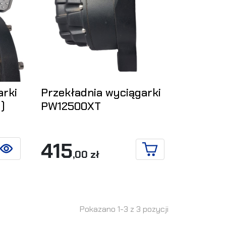
arki
Przekładnia wyciągarki
)
PW12500XT
415
,00 zł
ZOBACZ SZCZEGÓŁY
DO KOSZYKA
Pokazano 1-3 z 3 pozycji