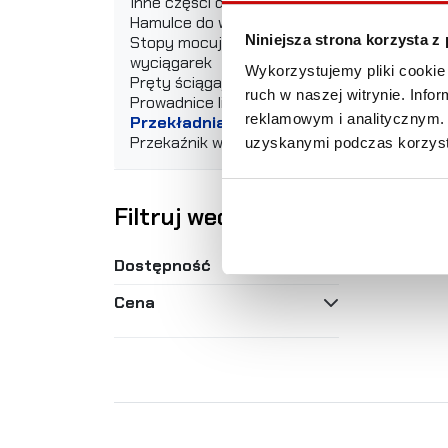
Inne części do wyciągarek
Hamulce do wyciągarki
Niniejsza strona korzysta z
Stopy mocujące do
wyciągarek
Wykorzystujemy pliki cookie 
Pręty ściągające
ruch w naszej witrynie. Inf
Prowadnice liny
reklamowym i analitycznym. 
Przekładnia wyciągarki
Przekaźnik wyciągarki
uzyskanymi podczas korzysta
Filtruj według
Dostępność
Cena