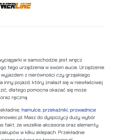
 wyciągarki w samochodzie jest wręcz
o tego urządzenia w swoim aucie. Urządzenie
z wyjazdem z nierówności czy grząskiego
inny pojazd, który znalazł się w niewłaściwej
dzić, dlatego pomocna okazać się może
oraz ręczną.
zekładnie,
hamulce
,
przekaźniki
,
prowadnice
erenowiec.pl. Masz do dyspozycji duży wybór
s fakt, że wszelkie akcesoria oraz elementy
akupów w kilku sklepach. Przekładnie
 czego szukasz na terenowiec.pl.