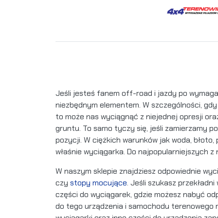
Jeśli jesteś fanem off-road i jazdy po wymag
niezbędnym elementem. W szczególności, gdy
to może nas wyciągnąć z niejednej opresji or
gruntu. To samo tyczy się, jeśli zamierzamy p
pozycji. W ciężkich warunków jak woda, błoto
właśnie wyciągarka. Do najpopularniejszych z
W naszym sklepie znajdziesz odpowiednie wyci
czy
stopy mocujące
. Jeśli szukasz przekładn
części do wyciągarek, gdzie możesz nabyć odp
do tego urządzenia i samochodu terenowego mo
wyciągarki oraz inne części do urządzenia zap