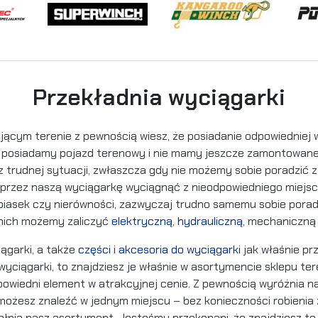
Przekładnia wyciągarki
ającym terenie z pewnością wiesz, że posiadanie odpowiedniej
 posiadamy pojazd terenowy i nie mamy jeszcze zamontowaneg
az trudnej sytuacji, zwłaszcza gdy nie możemy sobie poradzić 
oprzez naszą wyciągarkę wyciągnąć z nieodpowiedniego miejsca 
, piasek czy nierówności, zazwyczaj trudno samemu sobie pora
 nich możemy zaliczyć
elektryczną
,
hydrauliczną
, mechaniczną 
ągarki, a także
części
i
akcesoria do wyciągarki
jak właśnie pr
i wyciągarki, to znajdziesz je właśnie w asortymencie sklepu t
owiedni element w atrakcyjnej cenie. Z pewnością wyróżnia na
żesz znaleźć w jednym miejscu – bez konieczności robienia z
ełnia nasz asortyment. Jesteśmy przekonani, że znajdziesz to,