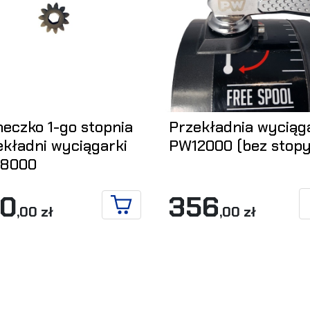
neczko 1-go stopnia
Przekładnia wyciąg
ekładni wyciągarki
PW12000 (bez stopy
8000
00
356
,00 zł
,00 zł
DO KOSZYKA