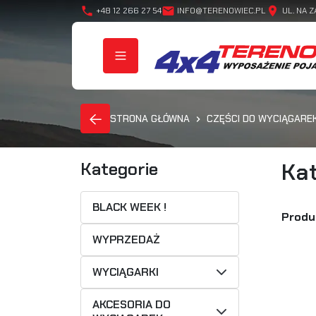
phone
mail
location_on
+48 12 266 27 54
INFO@TERENOWIEC.PL
UL. NA Z
STRONA GŁÓWNA
CZĘŚCI DO WYCIĄGARE
Kat
Kategorie
BLACK WEEK !
Produ
WYPRZEDAŻ
WYCIĄGARKI
AKCESORIA DO