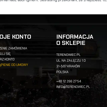
OJE KONTO
INFORMACJA
O SKLEPIE
ENIE ZAMÓWIENIA
UJ SIĘ
TERENOWIEC.PL
RZ KONTO
UL. NA ZAŁĘCZU 1 D
ĄPIENIE OD UMOWY
31-587 KRAKÓW
POLSKA
+48 12 266 27 54
INFO@TERENOWIEC.PL