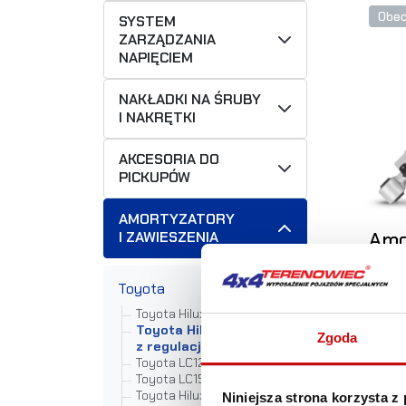
Obec
SYSTEM
ZARZĄDZANIA
NAPIĘCIEM
NAKŁADKI NA ŚRUBY
I NAKRĘTKI
AKCESORIA DO
PICKUPÓW
AMORTYZATORY
Amo
I ZAWIESZENIA
z r
HIL
Toyota
lif
Toyota Hilux Revo
Toyota Hilux Revo
Zgoda
z regulacją
Toyota LC120
Toyota LC150
Toyota Hilux Vigo
Niniejsza strona korzysta z