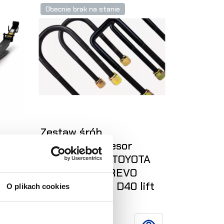
Obecnie brak na stanie
Zestaw śrób
2015
mocujących resor
(cybanty) x 2 TOYOTA
HILUX VIGO/ REVO
Nissan Navara D40 lift
O plikach cookies
40mm