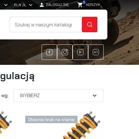
0

shopping_cart
ZALOGUJ SIĘ
KOSZYK
SZUKAJ
egulacją
expand_more
 wg:
WYBIERZ
Obecnie brak na stanie