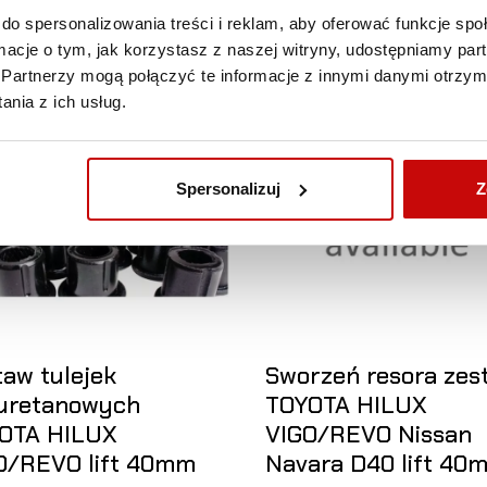
10
1 340
,00 zł
,00 zł
ZOBACZ SZCZEGÓŁY
do spersonalizowania treści i reklam, aby oferować funkcje sp
ormacje o tym, jak korzystasz z naszej witryny, udostępniamy p
Partnerzy mogą połączyć te informacje z innymi danymi otrzym
nia z ich usług.
nie brak na stanie
Obecnie brak na stanie
Spersonalizuj
Z
taw tulejek
Sworzeń resora zes
iuretanowych
TOYOTA HILUX
OTA HILUX
VIGO/REVO Nissan
O/REVO lift 40mm
Navara D40 lift 40