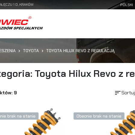
AŁĘCZU 1 D, KRAKÓW
ESZENIA
TOYOTA
TOYOTA HILUX REVO Z REGULACJĄ
egoria: Toyota Hilux Revo z r
sort
któw: 9
Sortuj
nie brak na stanie
Obecnie brak na stanie