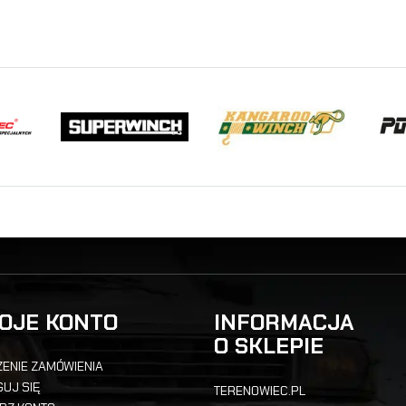
OJE KONTO
INFORMACJA
O SKLEPIE
ENIE ZAMÓWIENIA
UJ SIĘ
TERENOWIEC.PL