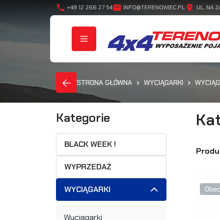
phone
mail
location_on
+48 12 266 27 54
INFO@TERENOWIEC.PL
UL. NA Z
STRONA GŁÓWNA
WYCIĄGARKI
WYCIĄG
Kat
Kategorie
BLACK WEEK !
Produk
WYPRZEDAŻ
WYCIĄGARKI
Obec
Wyciągarki