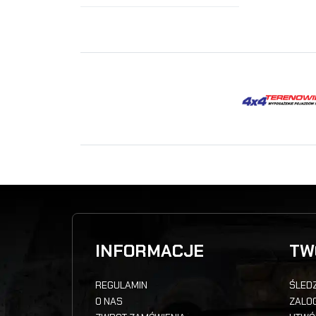
INFORMACJE
TW
REGULAMIN
ŚLEDZ
O NAS
ZALOG