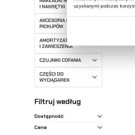
NAKŁADKI NA ŚRUBY
I NAKRĘTKI
uzyskanymi podczas korzysta
AKCESORIA DO
PICKUPÓW
AMORTYZATORY
I ZAWIESZENIA
CZUJNIKI COFANIA
CZĘŚCI DO
WYCIĄGAREK
Filtruj według
Dostępność
Cena