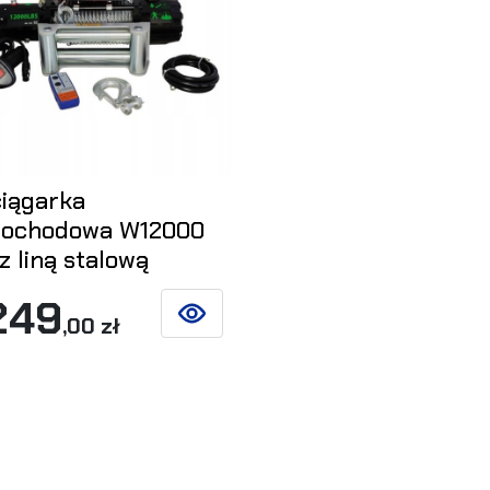
iągarka
ochodowa W12000
z liną stalową
249
,00 zł
ZOBACZ SZCZEGÓŁY