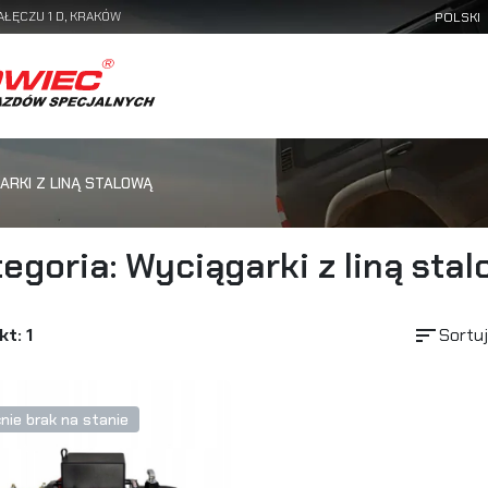
AŁĘCZU 1 D, KRAKÓW
ARKI Z LINĄ STALOWĄ
egoria: Wyciągarki z liną sta
sort
t: 1
Sortuj
nie brak na stanie