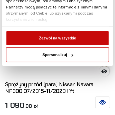
społecznościowym, reklamowym i analitycznym.
Partnerzy mogą połączyć te informacje z innymi danymi
otrzymanymi od Ciebie lub uzyskanymi podczas
korzystania z ich usług.
Zezwól na wszystkie
Spersonalizuj

Sprężyny przód (para) Nissan Navara
NP300 07/2015-11/2020 lift
1 090
ZOBACZ 
,00 zł