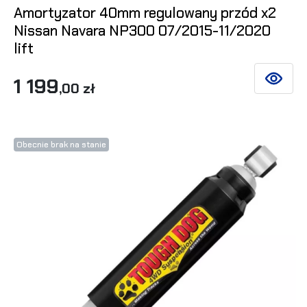
Amortyzator 40mm regulowany przód x2
Nissan Navara NP300 07/2015-11/2020
lift
1 199
ZOBACZ 
,00 zł
Obecnie brak na stanie