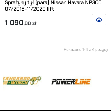
Spreżyny tył (para) Nissan Navara NP300
07/2015-11/2020 lift
1 090
ZOBACZ 
,00 zł
Pokazano 1-4 z 4 pozycji