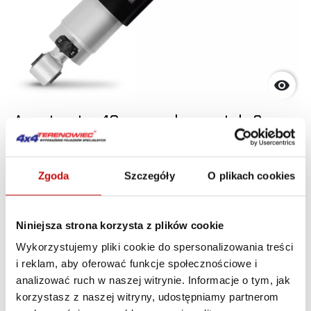

Amortyzator 40mm regulowany tył x2
Nissan Navara NP300 07/2015-11/2020
lift
Zgoda
Szczegóły
O plikach cookies
810
ZOBACZ 
,00 zł
Niniejsza strona korzysta z plików cookie
Wykorzystujemy pliki cookie do spersonalizowania treści
Obecnie brak na stanie
i reklam, aby oferować funkcje społecznościowe i
analizować ruch w naszej witrynie. Informacje o tym, jak
korzystasz z naszej witryny, udostępniamy partnerom