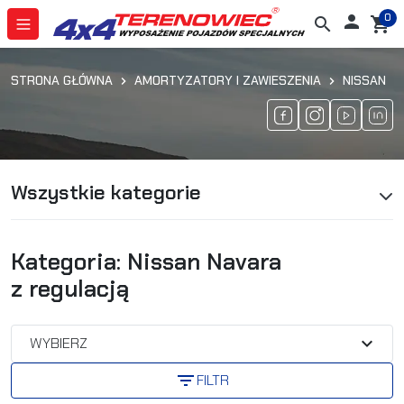
0

search
shopping_cart
STRONA GŁÓWNA
AMORTYZATORY I ZAWIESZENIA
NISSAN
Wszystkie kategorie
Kategoria: Nissan Navara
z regulacją
expand_more
WYBIERZ
filter_list
FILTR