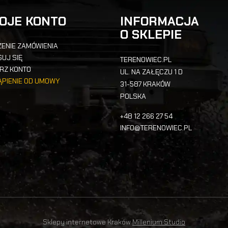
OJE KONTO
INFORMACJA
O SKLEPIE
ENIE ZAMÓWIENIA
UJ SIĘ
TERENOWIEC.PL
RZ KONTO
UL. NA ZAŁĘCZU 1 D
ĄPIENIE OD UMOWY
31-587 KRAKÓW
POLSKA
+48 12 266 27 54
INFO@TERENOWIEC.PL
Sklepy internetowe Kraków
Millenium Studio