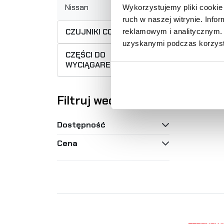
6
Nissan
Wykorzystujemy pliki cookie 
ruch w naszej witrynie. Inf
CZUJNIKI COFANIA
reklamowym i analitycznym. 
uzyskanymi podczas korzysta
CZĘŚCI DO
WYCIĄGAREK
Filtruj według
Dostępność
Cena