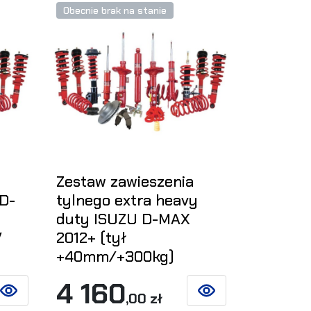
Obecnie brak na stanie
Zestaw zawieszenia
D-
tylnego extra heavy
duty ISUZU D-MAX
V
2012+ (tył
+40mm/+300kg)
4 160
,00 zł
ZOBACZ SZCZEGÓŁY
ZOBACZ SZCZEGÓŁY