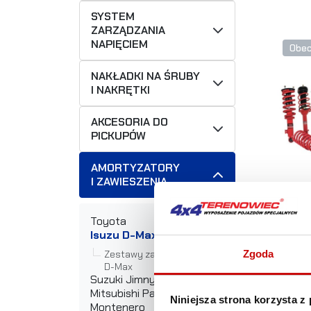
SYSTEM
ZARZĄDZANIA
NAPIĘCIEM
Obec
NAKŁADKI NA ŚRUBY
I NAKRĘTKI
AKCESORIA DO
PICKUPÓW
AMORTYZATORY
I ZAWIESZENIA
Zes
Toyota
hea
Isuzu D-Max
MAX
Zestawy zawieszeń Isuzu
Zgoda
D-Max
+45
Suzuki Jimny
+40
Mitsubishi Pajero /
Niniejsza strona korzysta z
Montenero