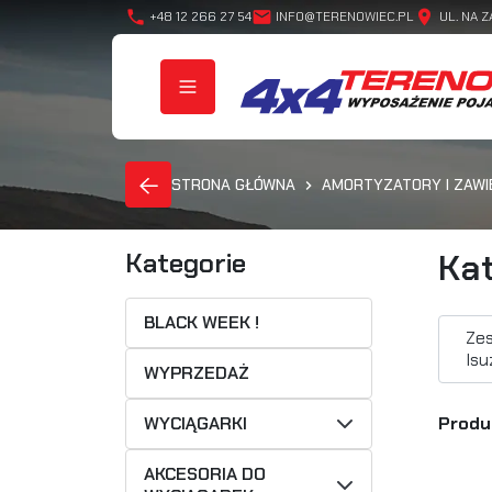
phone
mail
location_on
+48 12 266 27 54
INFO@TERENOWIEC.PL
UL. NA Z
STRONA GŁÓWNA
AMORTYZATORY I ZAWI
Kat
Kategorie
BLACK WEEK !
Ze
Isu
WYPRZEDAŻ
WYCIĄGARKI
Produ
AKCESORIA DO