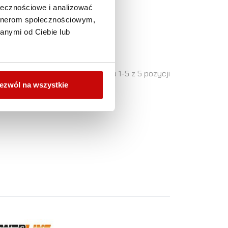
ołecznościowe i analizować
ZOBACZ SZCZEGÓŁY
artnerom społecznościowym,
anymi od Ciebie lub
Pokazano 1-5 z 5 pozycji
ezwól na wszystkie