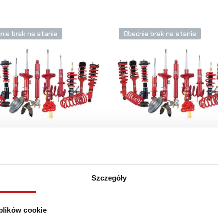
nie brak na stanie
Obecnie brak na stanie
taw zawieszenia
Zestaw zawieszenia
vy duty ISUZU D-
Comfort Car ISUZU 
 2012+ (przód
MAX 2012+
Szczegóły
mm, +130kg, tył
(+40mm/0kg)
mm, +150kg)
 plików cookie