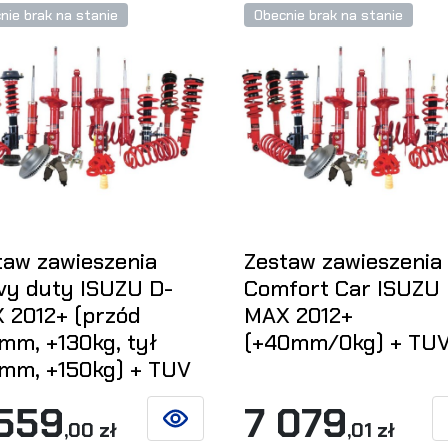
nie brak na stanie
Obecnie brak na stanie
taw zawieszenia
Zestaw zawieszenia
vy duty ISUZU D-
Comfort Car ISUZU 
 2012+ (przód
MAX 2012+
mm, +130kg, tył
(+40mm/0kg) + TU
mm, +150kg) + TUV
 559
7 079
,00 zł
,01 zł
ZOBACZ SZCZEGÓŁY