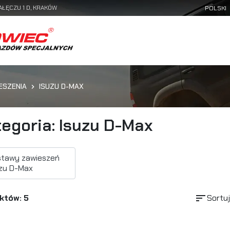
AŁĘCZU 1 D, KRAKÓW
ESZENIA
ISUZU D-MAX
egoria: Isuzu D-Max
stawy zawieszeń
zu D-Max
sort
któw: 5
Sortuj