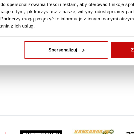
 060
5 580
do spersonalizowania treści i reklam, aby oferować funkcje sp
,00 zł
,01 zł
ZOBACZ SZCZEGÓŁY
ormacje o tym, jak korzystasz z naszej witryny, udostępniamy p
Partnerzy mogą połączyć te informacje z innymi danymi otrzym
nia z ich usług.
Spersonalizuj
Z