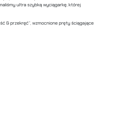
aliśmy ultra szybką wyciągarkę, której
eść & przekręć”, wzmocnione pręty ściągające