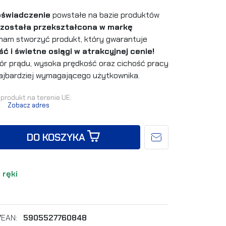
oświadczenie
powstałe na bazie produktów
 została przekształcona w markę
nam stworzyć produkt, który gwarantuje
i świetne osiągi w atrakcyjnej cenie!
obór prądu, wysoka prędkość oraz cichość pracy
ajbardziej wymagającego użytkownika.
produkt na terenie UE:
.
Zobacz adres
DO KOSZYKA
 ręki
V
EAN:
5905527760848