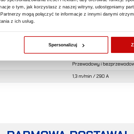
Aluminiowa ślizgowa
ormacje o tym, jak korzystasz z naszej witryny, udostępniamy p
Partnerzy mogą połączyć te informacje z innymi danymi otrzym
560 x 160 x 187 mm
nia z ich usług.
64 x 224 mm
254 mm x 114,3 mm
Spersonalizuj
Z
28 kg
Przewodowy i bezprzewodo
1,3 m/min / 290 A