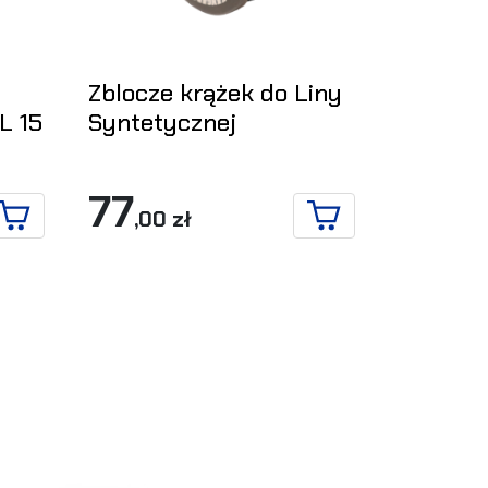
Zblocze krążek do Liny
L 15
Syntetycznej
77
,00 zł
DO KOSZYKA
DO KOSZYKA