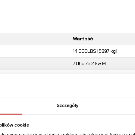
a
Wartość
14 000LBS (5897 kg)
7.0hp /5,2 kw M
3-st. planetarna
218:1
24V
Szczegóły
90
°
Syntetyczna 9.5mm x 26m
 plików cookie
do spersonalizowania treści i reklam, aby oferować funkcje sp