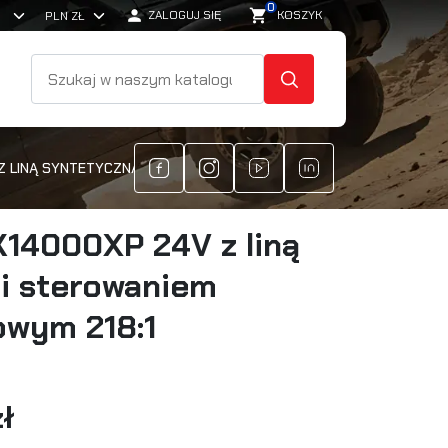
0

shopping_cart
ZALOGUJ SIĘ
KOSZYK
SZUKAJ
Z LINĄ SYNTETYCZNĄ I STEROWANIEM BEZPRZEWODOWYM 218:1
14000XP 24V z liną
 i sterowaniem
wym 218:1
ł