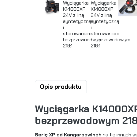
Opis produktu
Wyciągarka K14000XP 
bezprzewodowym 218
Serię XP od Kangaroowinch
na tle innych w