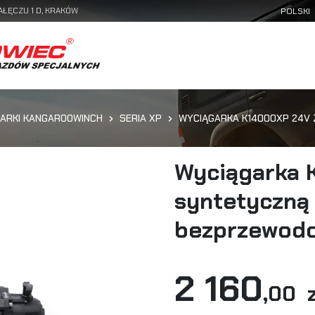
AŁĘCZU 1 D, KRAKÓW
ARKI KANGAROOWINCH
SERIA XP
WYCIĄGARKA K14000XP 24V 
Wyciągarka K
syntetyczną
bezprzewodo
2 160
,00 z