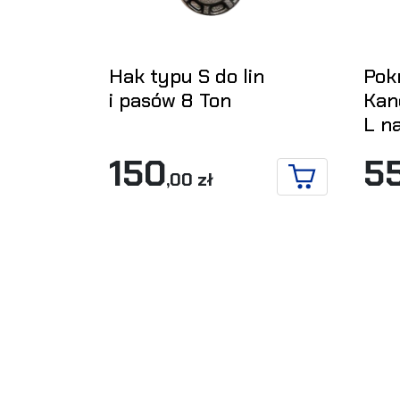
Hak typu S do lin
Pok
i pasów 8 Ton
Kan
L n
150
5
,00 zł
DO KOSZYKA