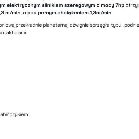
nym
elektrycznym silnikiem szeregowym
o mocy 7hp
otrzym
9,3 m/min, a pod pełnym obciążeniem 1,3m/min.
niową przekładnie planetarną, dźwignie sprzęgła typu „podni
ontaktorami.
rabińczykiem