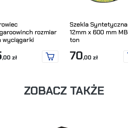
rowiec
Szekla Syntetyczna
garoowinch rozmiar
12mm x 600 mm MB
a wyciągarki
ton
5
70
,00 zł
,00 zł
DO KOSZYKA
ZOBACZ TAKŻE