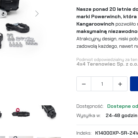
Nasze ponad 20 letnie d
Next
marki Powerwinch, która
Kangaroowinch
pozwoliło 
maksymalną niezawodność 
Atrakcyjny design, niski p
zadowolą każdego, nawet n
Podmiot odpowiedzialny za ten 
4x4 Terenowiec Sp. z o.o


Dostępność:
Dostepne od
Wysyłka w:
24-48 godzin
Indeks:
K14000XP-SR-24