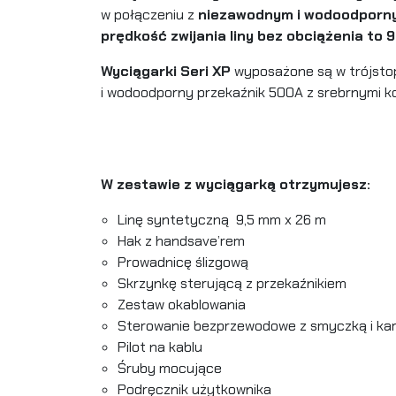
w połączeniu z
niezawodnym i wodoodpor
prędkość zwijania liny bez obciążenia to 
Wyciągarki Seri XP
wyposażone są w trójstop
i wodoodporny przekaźnik 500A z srebrnymi k
W zestawie z wyciągarką otrzymujesz:
Linę syntetyczną 9,5 mm x 26 m
Hak z handsave’rem
Prowadnicę ślizgową
Skrzynkę sterującą z przekaźnikiem
Zestaw okablowania
Sterowanie bezprzewodowe z smyczką i ka
Pilot na kablu
Śruby mocujące
Podręcznik użytkownika