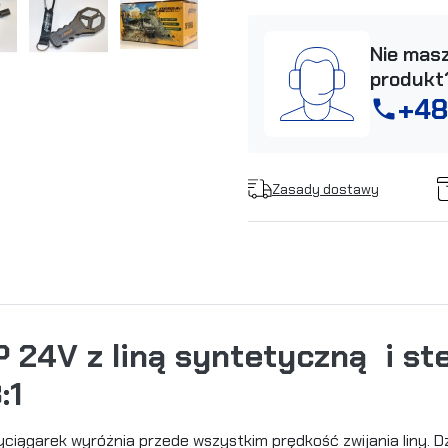
Nie masz
produkt
+48
phone
Zasady dostawy
24V z liną syntetyczną i s
:1
yciągarek wyróżnia przede wszystkim prędkość zwijania liny. D