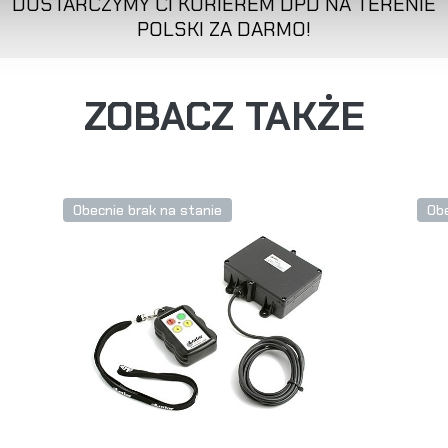
DOSTARCZYMY CI KURIEREM DPD NA TERENIE
POLSKI ZA DARMO!
ZOBACZ TAKŻE
Obecnie brak na stanie
Obe