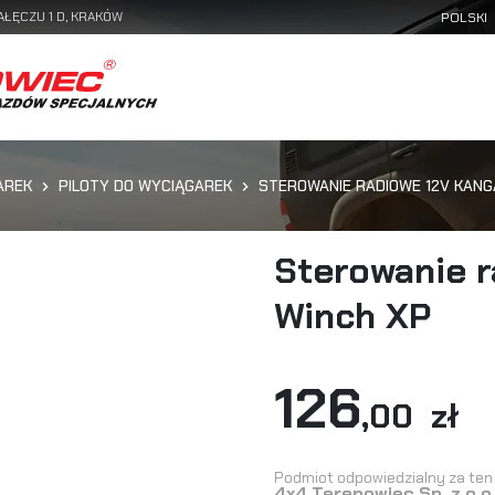
AŁĘCZU 1 D, KRAKÓW
AREK
PILOTY DO WYCIĄGAREK
STEROWANIE RADIOWE 12V KANG
Sterowanie 
Winch XP
126
,00 zł
Podmiot odpowiedzialny za ten 
4x4 Terenowiec Sp. z o.o