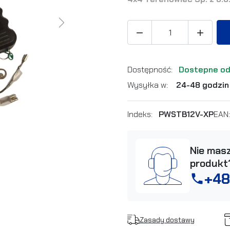
Next


Dostępność:
Dostepne od
Wysyłka w:
24-48 godzin
Indeks:
PWSTB12V-XP
EAN
Nie masz
produkt
+48
phone
Zasady dostawy