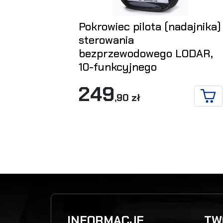
Pokrowiec pilota (nadajnika)
sterowania
bezprzewodowego LODAR,
10-funkcyjnego
249
,90 zł
DO 
INFORMACJE
TW