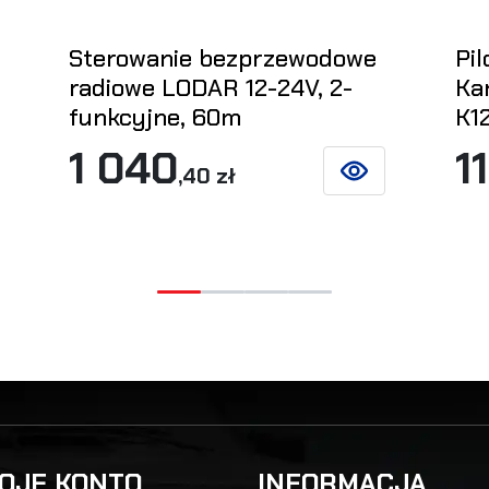
Sterowanie bezprzewodowe
Pil
radiowe LODAR 12-24V, 2-
Ka
funkcyjne, 60m
K1
1 040
1
,40 zł
ZOBACZ SZCZEGÓŁ
KOSZYKA
OJE KONTO
INFORMACJA