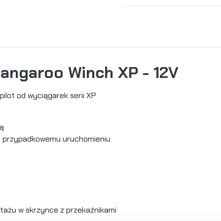
Kangaroo Winch XP
- 12V
ilot od wyciągarek serii XP
ją
ega przypadkowemu uruchomieniu
ntażu w skrzynce z przekaźnikami