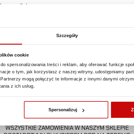
łaczyc pilota.
Szczegóły
12V
2 lata
 plików cookie
W zestawie odbiornik
do spersonalizowania treści i reklam, aby oferować funkcje sp
ormacje o tym, jak korzystasz z naszej witryny, udostępniamy p
Do 40 metrów
Partnerzy mogą połączyć te informacje z innymi danymi otrzym
nia z ich usług.
DARMOWA DOSTAWA!
Spersonalizuj
Z
WSZYSTKIE ZAMÓWIENIA W NASZYM SKLEPIE