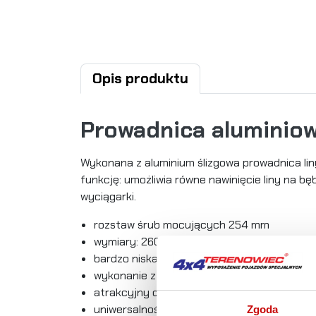
Opis produktu
Prowadnica aluminiow
Wykonana z aluminium ślizgowa prowadnica lin
funkcję: umożliwia równe nawinięcie liny na 
wyciągarki.
rozstaw śrub mocujących 254 mm
wymiary: 260 x 40 mm
bardzo niska waga - jedynie 0,7 kg
wykonanie z wytrzymałego stopu aluminiu
atrakcyjny design
uniwersalność
Zgoda