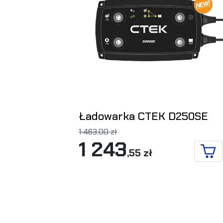
Ładowarka CTEK D250SE
1 463,00 zł
1 243
,55 zł
DO 