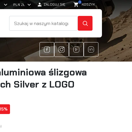
0

shopping_cart
ZALOGUJ SIĘ
KOSZYK
SZUKAJ
luminiowa ślizgowa
ch Silver z LOGO
 15%
ł