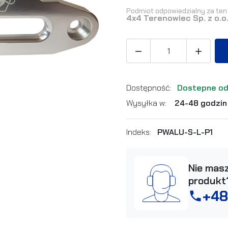
Podmiot odpowiedzialny za ten 
4x4 Terenowiec Sp. z o.o


Dostępność:
Dostepne od
Wysyłka w:
24-48 godzin
Indeks:
PWALU-S-L-P1
Nie masz
produkt
+48
phone