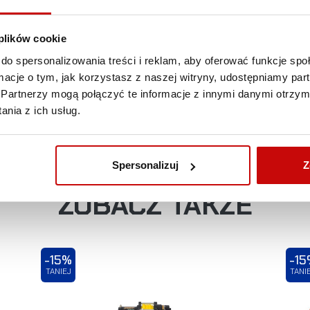
 plików cookie
do spersonalizowania treści i reklam, aby oferować funkcje sp
DARMOWA DOSTAWA!
ormacje o tym, jak korzystasz z naszej witryny, udostępniamy p
Partnerzy mogą połączyć te informacje z innymi danymi otrzym
WSZYSTKIE ZAMÓWIENIA W NASZYM SKLEPIE
nia z ich usług.
DOSTARCZYMY CI KURIEREM DPD NA TERENIE
POLSKI ZA DARMO!
Spersonalizuj
Z
ZOBACZ TAKŻE
-15%
-15
TANIEJ
TANI