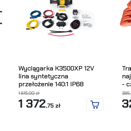
Wyciągarka K3500XP 12V
Tr
lina syntetyczna
na
przełożenie 140:1 IP68
- 
1 615,00 zł
385,
KOSZYKA
1 372
3
,75 zł
DO KOSZYKA