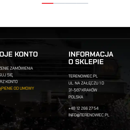
OJE KONTO
INFORMACJA
O SKLEPIE
ENIE ZAMÓWIENIA
UJ SIĘ
TERENOWIEC.PL
RZ KONTO
UL. NA ZAŁĘCZU 1 D
ĄPIENIE OD UMOWY
31-587 KRAKÓW
POLSKA
+48 12 266 27 54
INFO@TERENOWIEC.PL