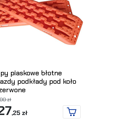
apy piaskowe błotne
Podnośnik 
jazdy podkłady pod koło
Winch 48 cal
czerwone
263,00 zł
223
00 zł
,55 zł
27
,25 zł
DO KOSZYKA