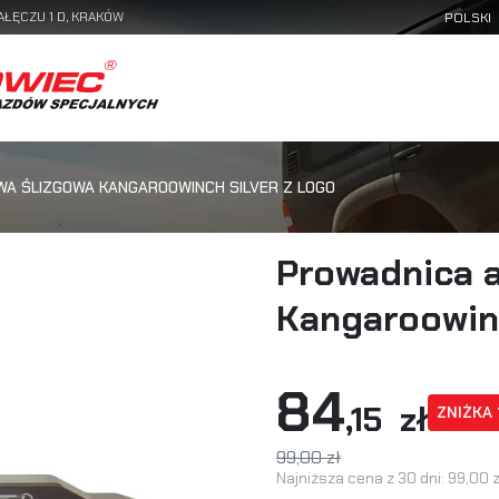
AŁĘCZU 1 D, KRAKÓW
WA ŚLIZGOWA KANGAROOWINCH SILVER Z LOGO
Prowadnica a
Kangaroowin
84
,15 zł
ZNIŻKA
99,00 zł
Najniższa cena z 30 dni:
99,00 z