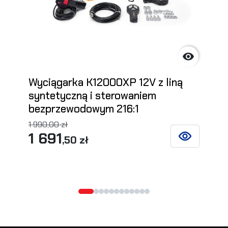

Wyciągarka K12000XP 12V z liną
syntetyczną i sterowaniem
bezprzewodowym 216:1
1 990,00 zł
1 691
,50 zł
ZOBACZ SZCZ