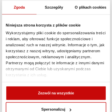
Mała rozciągliwość lin jest bardzo korzystna
Zgoda
Szczegóły
O plikach cookies
w przypadkach ograniczonego miejsca do poruszania
gdzie ewentualna siła dynamiczna powstała w wyniku
rozciągania może być bardzo niebezpieczna np. do
Niniejsza strona korzysta z plików cookie
wyciągarek, dla holowników i przy cumowaniu statków
Wykorzystujemy pliki cookie do spersonalizowania treści
z ciężkim wyposażeniem.
i reklam, aby oferować funkcje społecznościowe i
Liny z włókien HMPE szczególnie są polecane tam gdzie
analizować ruch w naszej witrynie. Informacje o tym, jak
mała waga i łatwa obsługa mają duże znaczenie, również
korzystasz z naszej witryny, udostępniamy partnerom
w transporcie wodnym do szybkiego i bezpiecznego
społecznościowym, reklamowym i analitycznym.
cumowania oraz do holowania.
Partnerzy mogą połączyć te informacje z innymi danymi
otrzymanymi od Ciebie lub uzyskanymi podczas
Oferowane liny syntetyczne wykonane są w technologi
korzystania z ich usług.
splotów dwunastoelementowych - 12 strand
(norma EN ISO 10325:2010 - typ T)
Zezwól na wszystkie
KONSTRUKCJA
- lina pleciona jest z 12 elementów
z których 6 przeplatanych jest zgodnie z ruchem
wskazówek zegara i 6 w kierunku przeciwnym. Zabezpiecza
Spersonalizuj