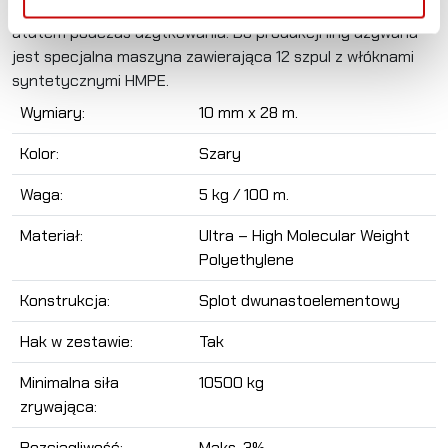
to linę przed skręcaniem się co jest bardzo ważnym
atutem podczas użytkowania. Do produkcji liny używana
jest specjalna maszyna zawierająca 12 szpul z włóknami
syntetycznymi HMPE.
Wymiary:
10 mm x 28 m.
Kolor:
Szary
Waga:
5 kg / 100 m.
Materiał:
Ultra – High Molecular Weight
Polyethylene
Konstrukcja:
Splot dwunastoelementowy
Hak w zestawie:
Tak
Minimalna siła
10500 kg
zrywająca:
Rozciągliwość:
Maks. 3%