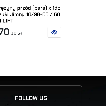
rężyny przód (para) x 1do
Sprężyny ty
zuki Jimny 10/98-05 / 60
Suzuki Jimn
 LIFT
MM LIFT
70
970
,00 zł
,00 zł
ZOBACZ SZCZEGÓŁY
Y
FOLLOW US