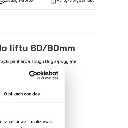
Zasady zwrotów
Polityka prywatności
do liftu 60/80mm
rążki panharda Tough Dog są wygięte
go zakresu wysokości pojazdów.
O plikach cookies
ołecznościowe i analizować