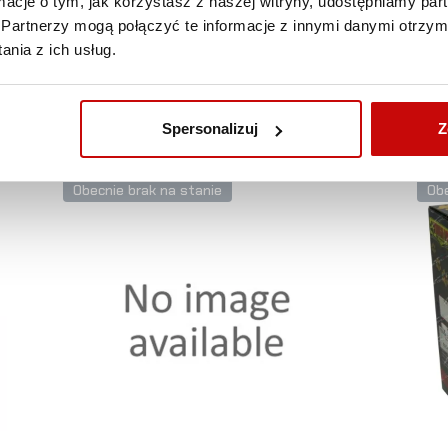
ormacje o tym, jak korzystasz z naszej witryny, udostępniamy p
POLSKI ZA DARMO!
Partnerzy mogą połączyć te informacje z innymi danymi otrzym
nia z ich usług.
ZOBACZ TAKŻE
Spersonalizuj
Z
Obecnie brak na stanie
Obe