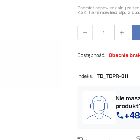
Podmiot odpowiedzialny za ten 
4x4 Terenowiec Sp. z o.o


Dostępność:
Obecnie brak
Indeks:
TD_TDPR-011
Nie masz
produkt
+48
phone