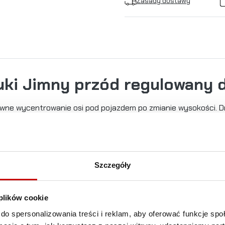
Zasady dostawy
uki Jimny przód regulowany 
wne wycentrowanie osi pod pojazdem po zmianie wysokości. D
 wytrzymałości i można je regulować w celu pokrycia szerokie
Szczegóły
DARMOWA DOSTAWA!
 plików cookie
WSZYSTKIE ZAMÓWIENIA W NASZYM SKLEPIE
do spersonalizowania treści i reklam, aby oferować funkcje sp
DOSTARCZYMY CI KURIEREM DPD NA TERENIE