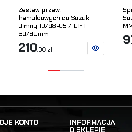
Zestaw przew.
Sp
hamulcowych do Suzuki
Su
Jimny 10/98-05 / LIFT
MM
60/80mm
9
210
Z SZCZEGÓŁY
,00 zł
ZOBACZ SZCZEGÓŁ
OJE KONTO
INFORMACJA
O SKLEPIE