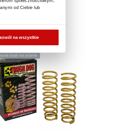
artnerom społecznościowym,
anymi od Ciebie lub
ezwól na wszystkie
cnie brak na stanie
Obecnie brak na s