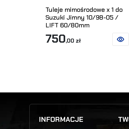
Tuleje mimośrodowe x 1 do
Suzuki Jimny 10/98-05 /
LIFT 60/80mm
750
,00 zł
ZOBAC
INFORMACJE
TW