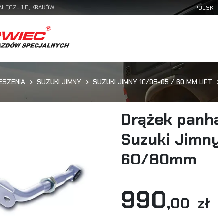
AŁĘCZU 1 D, KRAKÓW
ESZENIA
SUZUKI JIMNY
SUZUKI JIMNY 10/98-05 / 60 MM LIFT
Drążek panha
Suzuki Jimny
60/80mm
990
,00 zł