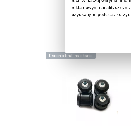
ruch w naszej witrynie. Inf
reklamowym i analitycznym. 
uzyskanymi podczas korzysta
Obecnie brak na stanie