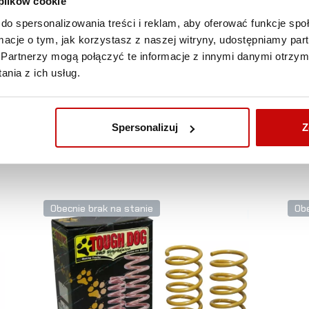
 plików cookie
DARMOWA DOSTAWA!
do spersonalizowania treści i reklam, aby oferować funkcje sp
ormacje o tym, jak korzystasz z naszej witryny, udostępniamy p
WSZYSTKIE ZAMÓWIENIA W NASZYM SKLEPIE
Partnerzy mogą połączyć te informacje z innymi danymi otrzym
DOSTARCZYMY CI KURIEREM DPD NA TERENIE
nia z ich usług.
POLSKI ZA DARMO!
Spersonalizuj
Z
ZOBACZ TAKŻE
Obecnie brak na stanie
Obe