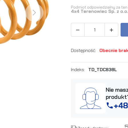
Podmiot odpowiedzialny za ten 
4x4 Terenowiec Sp. z o.o
Next


Dostępność:
Obecnie brak
Indeks:
TD_TDC838L
Nie masz
produkt
+48
phone