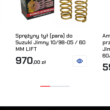
Sprężyny tył (para) do
Am
Suzuki Jimny 10/98-05 / 60
pr
MM LIFT
Ji
60
970
,00 zł
5
Z SZCZEGÓŁY
ZOBACZ SZCZEGÓŁ