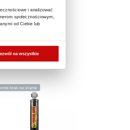
ołecznościowe i analizować
artnerom społecznościowym,
anymi od Ciebie lub
ezwól na wszystkie
cnie brak na stanie
Obecnie brak na s