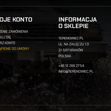
OJE KONTO
INFORMACJA
O SKLEPIE
ENIE ZAMÓWIENIA
UJ SIĘ
TERENOWIEC.PL
RZ KONTO
UL. NA ZAŁĘCZU 1 D
ĄPIENIE OD UMOWY
31-587 KRAKÓW
POLSKA
+48 12 266 27 54
INFO@TERENOWIEC.PL