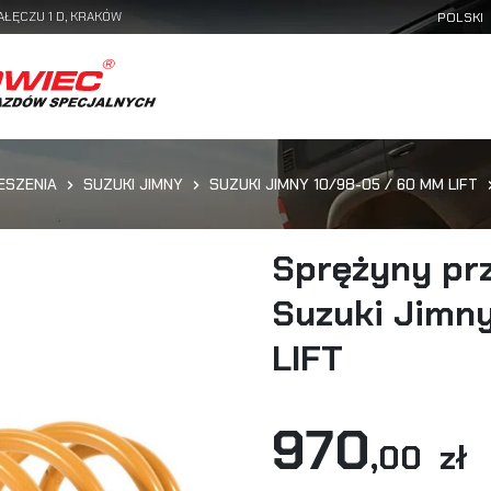
AŁĘCZU 1 D, KRAKÓW
ESZENIA
SUZUKI JIMNY
SUZUKI JIMNY 10/98-05 / 60 MM LIFT
Sprężyny prz
Suzuki Jimn
LIFT
970
,00 zł