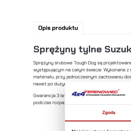
Opis produktu
Sprężyny tylne Suzuk
Sprężyny śrubowe Tough Dog są projektowane 
występującym na całym świecie. Wykonane z ni
materiału, przy jednoczesnym zachowaniu dosk
nawet po dużym obciążeniu. Wynik? Lżejsza, t
Gwarancja 3 lata bez limitu kilometrów. Podc
podczas rozpatrywania gwarancji.
Zgoda