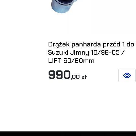
Drążek panharda przód 1 do
Suzuki Jimny 10/98-05 /
LIFT 60/80mm
990
,00 zł
ZOBAC