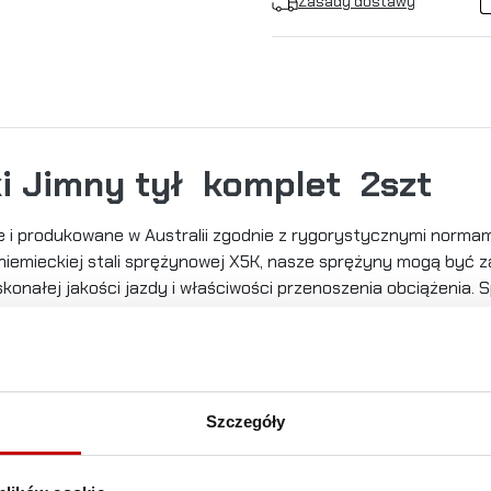
Zasady dostawy
i Jimny tył
komplet
2szt
i produkowane w Australii zgodnie z rygorystycznymi normam
emieckiej stali sprężynowej X5K, nasze sprężyny mogą być za
onałej jakości jazdy i właściwości przenoszenia obciążenia.
wardsza sprężyna, która poradzi sobie ze wszystkim.
zas montażu należy wypełnić i zachować kartę gwarancyjną do
Szczegóły