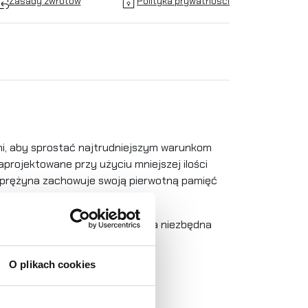
Zasady zwrotów
Polityka prywatności
i, aby sprostać najtrudniejszym warunkom
projektowane przy użyciu mniejszej ilości
 Sprężyna zachowuje swoją pierwotną pamięć
łączoną do produktu. Będzie ona niezbędna
O plikach cookies