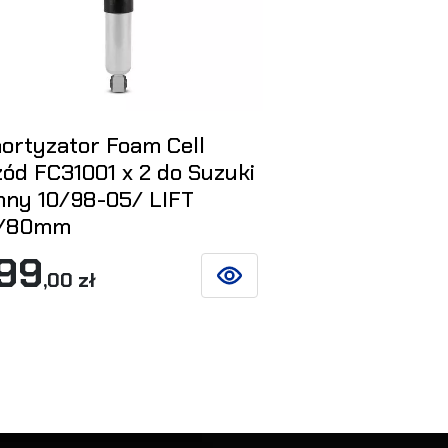
ortyzator Foam Cell
Amortyzator
zód FC31001 x 2 do Suzuki
98-2018 60
mny 10/98-05/ LIFT
x 2 do Suzu
/80mm
05/ LIFT 6
99
599
Y
,00 zł
,00 z
ZOBACZ SZCZEGÓŁY