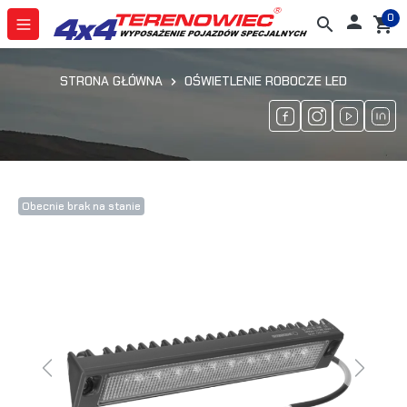
0

search
shopping_cart
STRONA GŁÓWNA
OŚWIETLENIE ROBOCZE LED
Obecnie brak na stanie
Previous
Next