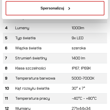
2
Moc
19W
Spersonalizuj
3
Temperatura światła
6000K
4
Lumeny
1000lm
5
Typ światła
9x LED
6
Wiązka światła
szeroka
7
Strumień świetlny
1400 lm
8
Klasa szczelności
IP67, IP69K
9
Temperatura barwowa
5000-7000K
10
Kąt rozsyłu światła
30° x 7°
11
Temperatura pracy
-40°C - +80°C
12
Wymiary
271x44x34