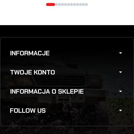
INFORMACJE
arrow_drop_down
TWOJE KONTO
arrow_drop_down
INFORMACJA O SKLEPIE
arrow_drop_down
FOLLOW US
arrow_drop_down