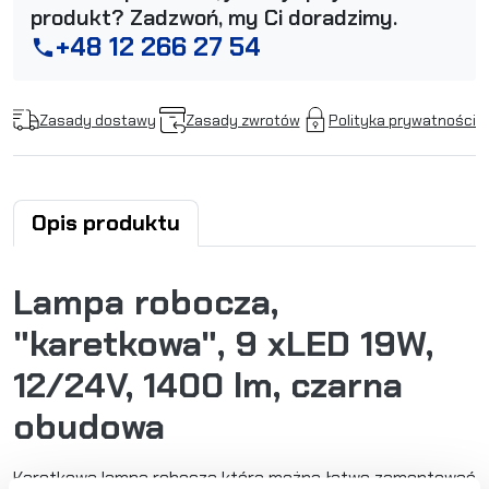
produkt? Zadzwoń, my Ci doradzimy.
+48 12 266 27 54
phone
Zasady dostawy
Zasady zwrotów
Polityka prywatności
Opis produktu
Lampa robocza,
"karetkowa", 9 xLED 19W,
12/24V, 1400 lm, czarna
obudowa
Karetkowa lampa robocza którą można łatwo zamontować