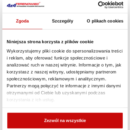
z boku pojazdu. Dla tych, którzy dokonują aktualizacji
lampy, instalacja lampy karetkowej będzie bardzo łatwa,
ponieważ złącze przewodu można dopasować do miejsca,
Zgoda
Szczegóły
O plikach cookies
które pasuje do pierwotnego miejsca montażu poprzedniej
lampy. Szczególnie zalecane do pojazdów strażackich.
Służą do oświetlania miejsc wokół pojazdów, ciągników,
Niniejsza strona korzysta z plików cookie
maszyn wolnobieżnych oraz dowolnych miejsc dających
Wykorzystujemy pliki cookie do spersonalizowania treści
możliwość zasilania wskazanym napięciem. Są zgodne
i reklam, aby oferować funkcje społecznościowe i
z dyrektywa kompatybilności elektromagnetycznej
analizować ruch w naszej witrynie. Informacje o tym, jak
2004/108/EC. Nie emitują zakłóceń
korzystasz z naszej witryny, udostępniamy partnerom
elektromagnetycznych i są na nie odporne. Wymagają
społecznościowym, reklamowym i analitycznym.
zasilania z odpowiednia polaryzacja. Mogą być montowane
Partnerzy mogą połączyć te informacje z innymi danymi
w pozycji poziomej na dowolnym, płaskim elemencie
otrzymanymi od Ciebie lub uzyskanymi podczas
nadwozia. Istnieje możliwość zamontowania na przewodzie
korzystania z ich usług.
wybranego złącza (na zamówienie).
#
Spec
Wartość
Zezwól na wszystkie
1
Napięcie
12-24V