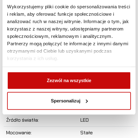
- Wstrząsoodporna
Wykorzystujemy pliki cookie do spersonalizowania treści
i reklam, aby oferować funkcje społecznościowe i
- Obudowa ze stopów aluminium
analizować ruch w naszej witrynie. Informacje o tym, jak
korzystasz z naszej witryny, udostępniamy partnerom
- Strumień światła 1800 Lumenów
społecznościowym, reklamowym i analitycznym.
- Moc 18 W
Partnerzy mogą połączyć te informacje z innymi danymi
otrzymanymi od Ciebie lub uzyskanymi podczas
- 6 mocnych diod LED
korzystania z ich usług.
- Napięcie 12V i 24V
- Światło rozproszone
Zezwól na wszystkie
Napięcie:
12/24 V
Spersonalizuj
Gwarancja:
2 lata
Źródło światła:
LED
Mocowanie:
Stałe