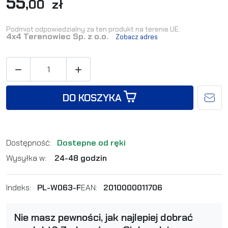
55
,00 zł
Podmiot odpowiedzialny za ten produkt na terenie UE:
4x4 Terenowiec Sp. z o.o.
Zobacz adres


DO KOSZYKA
Dostępność:
Dostepne od ręki
Wysyłka w:
24-48 godzin
Indeks:
PL-W063-F
EAN:
2010000011706
Nie masz pewności, jak najlepiej dobrać