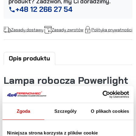
produkt? Zadzwoń, my Ci doradzimy.
+48 12 266 27 54
phone
Zasady dostawy
Zasady zwrotów
Polityka prywatności
Opis produktu
Lampa robocza Powerlight
6x LED, 18W, 1800 lm, 9-
32V
Zgoda
Szczegóły
O plikach cookies
Podstawowe zalety lampy:
- Wodoodporna - klasa szczelności IP67
Niniejsza strona korzysta z plików cookie