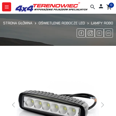
0

search
shopping_cart
STRONA GŁÓWNA
OŚWIETLENIE ROBOCZE LED
LAMPY ROBOC
Previous
Next