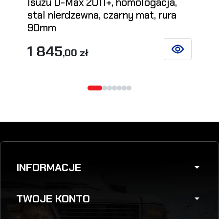
Isuzu D-Max 2011+, homologacja,
stal nierdzewna, czarny mat, rura
90mm
1 845
,00 zł
ZOBACZ SZCZ
INFORMACJE
arrow_drop_down
TWOJE KONTO
arrow_drop_down