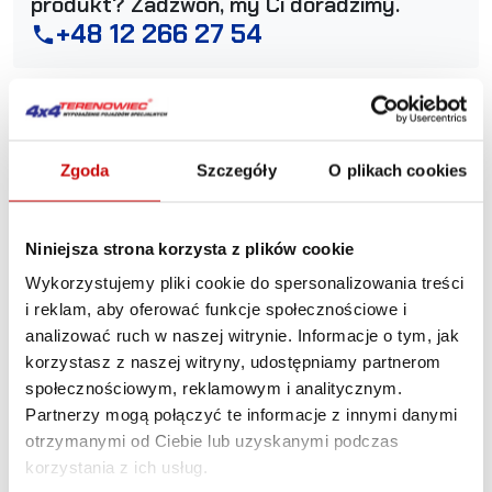
produkt? Zadzwoń, my Ci doradzimy.
+48 12 266 27 54
phone
Zasady dostawy
Zasady zwrotów
Polityka prywatności
Zgoda
Szczegóły
O plikach cookies
Opis produktu
Niniejsza strona korzysta z plików cookie
Orurowanie przednie
Wykorzystujemy pliki cookie do spersonalizowania treści
i reklam, aby oferować funkcje społecznościowe i
z poprzeczką Isuzu D-Max
analizować ruch w naszej witrynie. Informacje o tym, jak
2011+, homologacja, stal
korzystasz z naszej witryny, udostępniamy partnerom
społecznościowym, reklamowym i analitycznym.
nierdzewna, chrom, rura
Partnerzy mogą połączyć te informacje z innymi danymi
otrzymanymi od Ciebie lub uzyskanymi podczas
90mm
korzystania z ich usług.