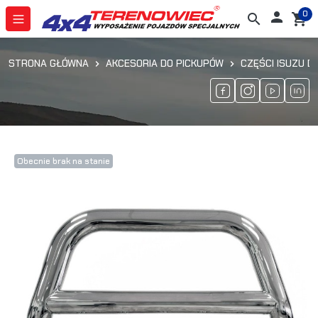
0

search
shopping_cart
STRONA GŁÓWNA
AKCESORIA DO PICKUPÓW
CZĘŚCI ISUZU D
Obecnie brak na stanie