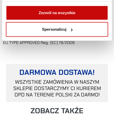
Wypolerowana wersja przedniego orurowania z poprzeczką
jest przeznaczona dla kierowców który chcą dodać
Zezwól na wszystkie
ochrony przy jednoczesnym zachowaniu ekskluzywnego
wyglądu i połysku dzięki wykonaniu ze stali nierdzewnej.
Spersonalizuj
CRASH TESTED zgodny z rozporządzeniem EC 78/2009
EU TYPE APPROVED Reg.: (EC) 78/2009
DARMOWA DOSTAWA!
WSZYSTKIE ZAMÓWIENIA W NASZYM
SKLEPIE DOSTARCZYMY CI KURIEREM
DPD NA TERENIE POLSKI ZA DARMO!
ZOBACZ TAKŻE