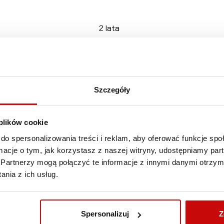
2 lata
254x160x76mm
-20°C do +50°C
IP20
Szczegóły
230V
 plików cookie
Wszystkie
do spersonalizowania treści i reklam, aby oferować funkcje sp
ormacje o tym, jak korzystasz z naszej witryny, udostępniamy p
12V: 20–1200Ah, 24V: 10–600Ah
Partnerzy mogą połączyć te informacje z innymi danymi otrzym
12V: 20–1200Ah, 24V: 10–600Ah
nia z ich usług.
40/20A
12/24V
Spersonalizuj
Z