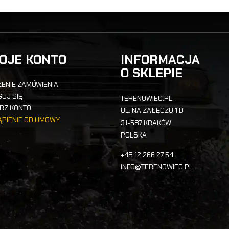
OJE KONTO
INFORMACJA
O SKLEPIE
ENIE ZAMÓWIENIA
UJ SIĘ
TERENOWIEC.PL
RZ KONTO
UL. NA ZAŁĘCZU 1 D
ĄPIENIE OD UMOWY
31-587 KRAKÓW
POLSKA
+48 12 266 27 54
INFO@TERENOWIEC.PL