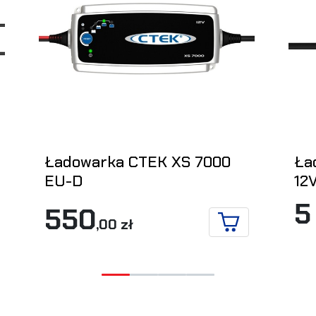
Ładowarka CTEK XS 7000
Ła
EU-D
12
5
550
KOSZYKA
,00 zł
DO KOSZYKA