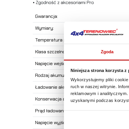
• Zgodność z akcesoriami Pro
Gwarancja:
Wymiary:
Temperatura pracy :
Klasa szczelności:
Zgoda
Napięcie wejściowe:
Niniejsza strona korzysta z
Rodzaj akumulatorów:
Wykorzystujemy pliki cookie 
ruch w naszej witrynie. Inf
Ładowanie akumulatorów:
reklamowym i analitycznym. 
Konserwacja akumulatorów:
uzyskanymi podczas korzysta
Prąd ładowania:
Napięcie wyjściowe: