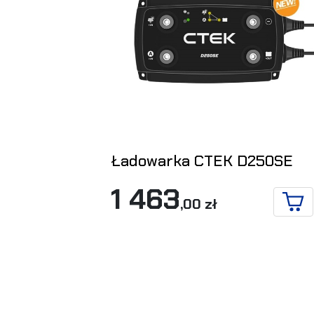
Ładowarka CTEK D250SE
1 463
,00 zł
DO 