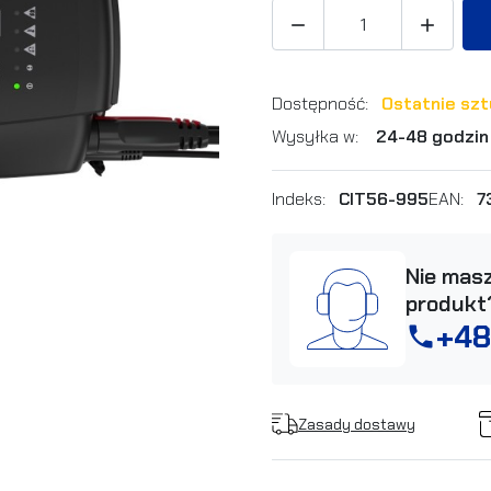


Dostępność:
Ostatnie szt
Wysyłka w:
24-48 godzin
Indeks:
CIT56-995
EAN:
7
Nie masz
produkt
+48
phone
Zasady dostawy