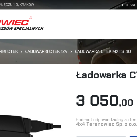
AŁĘCZU 1 D, KRAKÓW
IKI CTEK
ŁADOWARKI CTEK 12V
ŁADOWARKA CTEK MXTS 40
Ładowarka 
3 050
,00 
Podmiot odpowiedzialny za ten 
4x4 Terenowiec Sp. z o.o