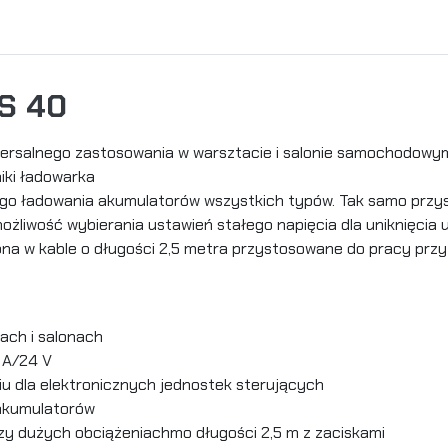
S 40
salnego zastosowania w warsztacie i salonie samochodowym dl
iki ładowarka
ego ładowania akumulatorów wszystkich typów. Tak samo przy
liwość wybierania ustawień stałego napięcia dla uniknięcia u
na w kable o długości 2,5 metra przystosowane do pracy przy
tach i salonach
 A/24 V
iu dla elektronicznych jednostek sterujących
akumulatorów
zy dużych obciążeniachmo długości 2,5 m z zaciskami