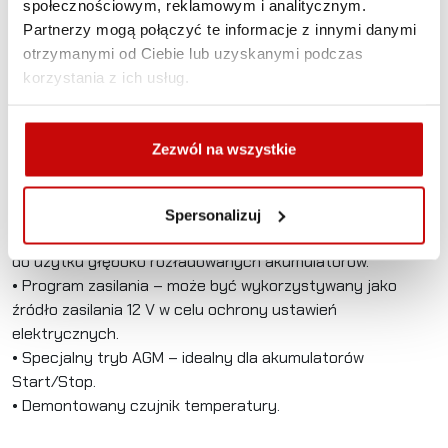
ładowania. Specjalny tryb AGM jest idealnie dobrany do
społecznościowym, reklamowym i analitycznym.
składu chemicznego tego rodzaju akumulatorów; znajduje
Partnerzy mogą połączyć te informacje z innymi danymi
zastosowanie także wtedy, gdy trzeba naładować lub
otrzymanymi od Ciebie lub uzyskanymi podczas
konserwować akumulatory pojazdów z funkcją Start/Stop.
korzystania z ich usług.
Ładowarka posiada również tryb zasilania, który umożliwia
odłączenie akumulatora od pojazdu bez utraty ważnych
ustawień.
Zezwól na wszystkie
• Ładuje akumulatory od 20 Ah do 200 Ah. Podtrzymuje
większe akumulatory o pojemności do 300 Ah.
Spersonalizuj
• Program regeneracji – specjalny program przywracania
do użytku głęboko rozładowanych akumulatorów.
• Program zasilania – może być wykorzystywany jako
źródło zasilania 12 V w celu ochrony ustawień
elektrycznych.
• Specjalny tryb AGM – idealny dla akumulatorów
Start/Stop.
• Demontowany czujnik temperatury.