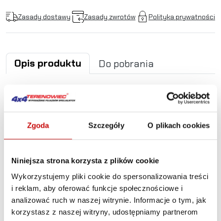
Zasady dostawy
Zasady zwrotów
Polityka prywatności
Opis produktu
Do pobrania
Ładowarka CTEK MXS 10
EU-F
Zgoda
Szczegóły
O plikach cookies
MXS 10 została wykonana z wykorzystaniem najnowszej
technologii. Nadaje się doskonale do profesjonalnego
Niniejsza strona korzysta z plików cookie
użytku i jest niezbędna w każdym warsztacie, przyczepie
i pojeździe kempingowym, na łodzi i w samochodzie. MXS 10
Wykorzystujemy pliki cookie do spersonalizowania treści
oferuje takie funkcje jak diagnostyka akumulatora,
i reklam, aby oferować funkcje społecznościowe i
specjalna funkcja regeneracji, unikalna funkcja ładowania
analizować ruch w naszej witrynie. Informacje o tym, jak
konserwacyjnego, czujnik temperatury dla optymalizacji
korzystasz z naszej witryny, udostępniamy partnerom