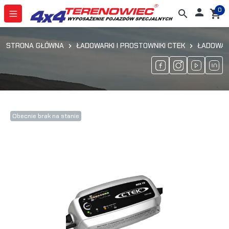
0

search
shopping_cart
STRONA GŁÓWNA
ŁADOWARKI I PROSTOWNIKI CTEK
ŁADOWARK
Obecnie brak na stanie