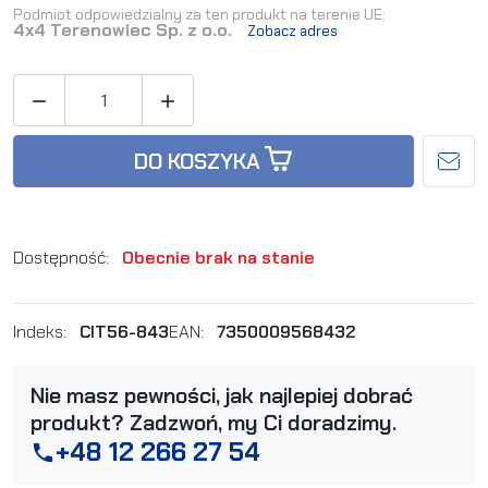
Podmiot odpowiedzialny za ten produkt na terenie UE:
4x4 Terenowiec Sp. z o.o.
Zobacz adres


DO KOSZYKA
Dostępność:
Obecnie brak na stanie
Indeks:
CIT56-843
EAN:
7350009568432
Nie masz pewności, jak najlepiej dobrać
produkt? Zadzwoń, my Ci doradzimy.
+48 12 266 27 54
phone