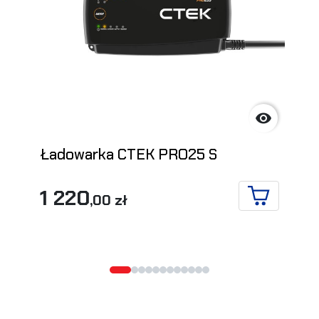

Ładowarka CTEK PRO25 S
1 220
,00 zł
DO KOSZYK