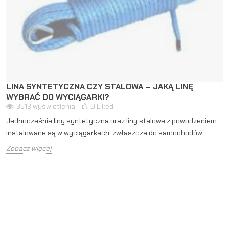
KONSERWACJA LINY STALOWEJ
4263
wyświetlenia
0
Liked
Dbanie o stan liny stalowej nie tylko przedłuży jej żywotność, ale
i zwiększy nasze bezpieczeństwo, zobacz jak ją...
Zobacz więcej