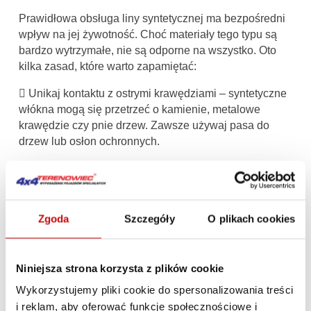
Prawidłowa obsługa liny syntetycznej ma bezpośredni
wpływ na jej żywotność. Choć materiały tego typu są
bardzo wytrzymałe, nie są odporne na wszystko. Oto
kilka zasad, które warto zapamiętać:
 Unikaj kontaktu z ostrymi krawędziami – syntetyczne
włókna mogą się przetrzeć o kamienie, metalowe
krawędzie czy pnie drzew. Zawsze używaj pasa do
drzew lub osłon ochronnych.
 Utrzymuj linę w czystości – piasek i błoto wnikające
między włókna działają jak papier ścierny, powodując
mikrouszkodzenia. Po każdym użyciu warto przepłukać
linę czystą wodą.
Zgoda
Szczegóły
O plikach cookies
 Nie przeciążaj liny – jeśli wyciągarka ma problem
z ruszeniem pojazdu, nie „ciągnij” jej na siłę. Lepiej
Niniejsza strona korzysta z plików cookie
użyj bloczka lub dodatkowego punktu kotwiczenia, aby
Wykorzystujemy pliki cookie do spersonalizowania treści
zmniejszyć obciążenie.
i reklam, aby oferować funkcje społecznościowe i