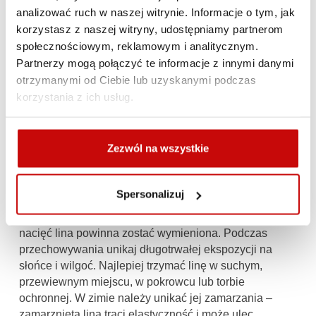
 Prawidłowo zwijaj linę – po użyciu zawsze
analizować ruch w naszej witrynie. Informacje o tym, jak
równomiernie nawijaj linę na bęben, unikając zagięć
korzystasz z naszej witryny, udostępniamy partnerom
i krzyżowania się zwojów.
społecznościowym, reklamowym i analitycznym.
Partnerzy mogą połączyć te informacje z innymi danymi
Konserwacja i przechowywanie liny syntetycznej
otrzymanymi od Ciebie lub uzyskanymi podczas
korzystania z ich usług.
Lina syntetyczna, mimo że odporna na wiele czynników
zewnętrznych, wymaga odpowiedniej konserwacji. Po
każdej wyprawie lub pracy w trudnych warunkach warto
Zezwól na wszystkie
ją dokładnie obejrzeć – szczególnie w miejscach, gdzie
była najbardziej obciążona. Jeśli zauważysz przetarcia,
rozwarstwienia lub zmechacenia włókien, nie
Spersonalizuj
bagatelizuj tego. Niewielkie uszkodzenia można
czasem zabezpieczyć, ale w przypadku głębszych
nacięć lina powinna zostać wymieniona. Podczas
przechowywania unikaj długotrwałej ekspozycji na
słońce i wilgoć. Najlepiej trzymać linę w suchym,
przewiewnym miejscu, w pokrowcu lub torbie
ochronnej. W zimie należy unikać jej zamarzania –
zamarznięta lina traci elastyczność i może ulec