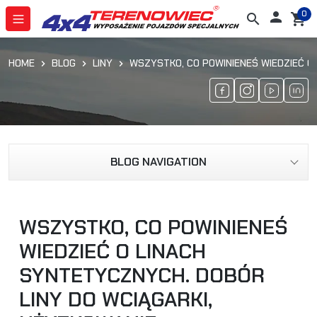
0

search
shopping_cart
HOME
BLOG
LINY
WSZYSTKO, CO POWINIENEŚ WIEDZIEĆ O
BLOG NAVIGATION
WSZYSTKO, CO POWINIENEŚ
WIEDZIEĆ O LINACH
SYNTETYCZNYCH. DOBÓR
LINY DO WCIĄGARKI,