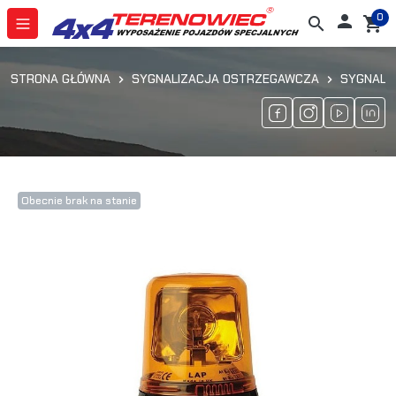
0

search
shopping_cart
STRONA GŁÓWNA
SYGNALIZACJA OSTRZEGAWCZA
SYGNALI
Obecnie brak na stanie