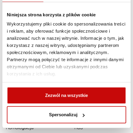
Belka znajdzie zastosowanie w pojazdach: pomocy
drogowych, służb drogowych i obsługi autostrad,
Niniejsza strona korzysta z plików cookie
pogotowia gazowego i energetycznego, obsługi
Wykorzystujemy pliki cookie do spersonalizowania treści
wodociągów, służb komunalnych i wielu innych, gdzie
i reklam, aby oferować funkcje społecznościowe i
pojazd musi być widoczny podczas pracy na drodze.
analizować ruch w naszej witrynie. Informacje o tym, jak
korzystasz z naszej witryny, udostępniamy partnerom
społecznościowym, reklamowym i analitycznym.
Napięcie
12/24V
Partnerzy mogą połączyć te informacje z innymi danymi
Gwarancja
2 lata
otrzymanymi od Ciebie lub uzyskanymi podczas
korzystania z ich usług.
Źródło światła
Rotator
Mocowanie
Stałe
Zezwól na wszystkie
Wymiary
194mm x 153mm
Spersonalizuj
Kolor
Pomarańczowy
Homologacja
R65