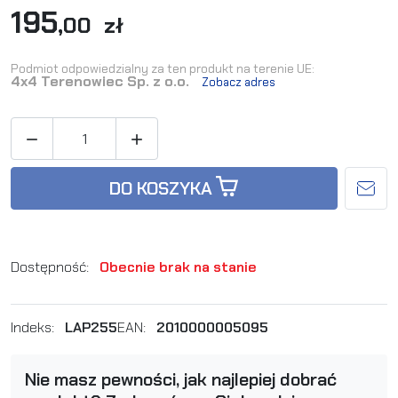
195
,00 zł
Podmiot odpowiedzialny za ten produkt na terenie UE:
4x4 Terenowiec Sp. z o.o.
Zobacz adres


DO KOSZYKA
Dostępność:
Obecnie brak na stanie
Indeks:
LAP255
EAN:
2010000005095
Nie masz pewności, jak najlepiej dobrać