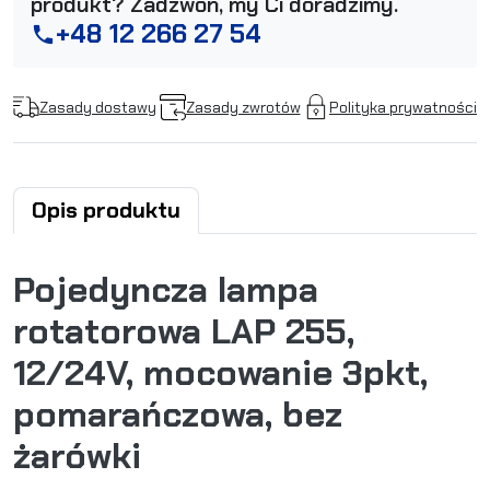
produkt? Zadzwoń, my Ci doradzimy.
+48 12 266 27 54
phone
Zasady dostawy
Zasady zwrotów
Polityka prywatności
Opis produktu
Pojedyncza lampa
rotatorowa LAP 255,
12/24V, mocowanie 3pkt,
pomarańczowa, bez
żarówki