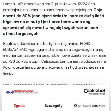
Lampa LAP z mocowaniem 3-punktowym, 12/24V to
profesjonalna lampa do samochodów specjalnych.
Daje
nawet do 30% jaśniejsze światło, bardzo dużą ilość
błysków na minutę i jest przetestowana aby
sprawdzać się nawet w najcięższych warunkach
atmosferycznych.
Spełnia odpowiednie atesty i normy unijne: ECE65,
EC95/54 EMC wymagane dla lamp ostrzegawczych, a jej
mechanizm zapewnia bezproblemowe działanie w zakresie
od -30 do +50 stopni Celsjusza. Lampa jest wodoszczelna.
Kolor klosza lampy uwarunkowany jest od przeznaczenia
lampy.
Lap Electrical od ponad 20 lat produkuje oświetlenie
przeznaczone m.in. dla sektora motoryzacyjnego oraz
budowlanego o wysokiej jakości z naciskiem na oświetlenie
ostrzegawcze.
Zgoda
Szczegóły
O plikach cookies