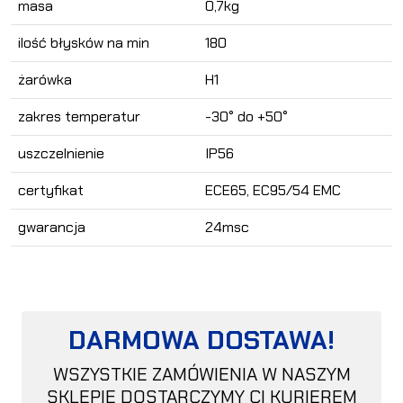
masa
0,7kg
ilość błysków na min
180
żarówka
H1
zakres temperatur
-30° do +50°
uszczelnienie
IP56
certyfikat
ECE65, EC95/54 EMC
gwarancja
24msc
DARMOWA DOSTAWA!
WSZYSTKIE ZAMÓWIENIA W NASZYM
SKLEPIE DOSTARCZYMY CI KURIEREM