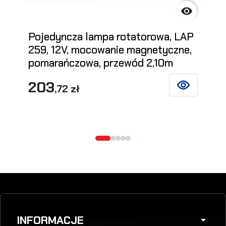

Pojedyncza lampa rotatorowa, LAP
259, 12V, mocowanie magnetyczne,
pomarańczowa, przewód 2,10m
203
,72 zł
ZOBACZ SZCZ
INFORMACJE
arrow_drop_down