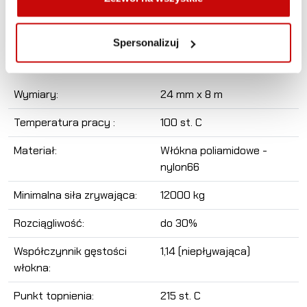
Pod maksymalnym obciążeniem lina rozciąga się do nawet
30%, niwelując drgania zwykle występujące podczas
Spersonalizuj
wyciągania pojazdów oraz redukując oddziaływanie na
pojazd i jego pasażerów.
Wymiary:
24 mm x 8 m
Temperatura pracy :
100 st. C
Materiał:
Włókna poliamidowe -
nylon66
Minimalna siła zrywająca:
12000 kg
Rozciągliwość:
do 30%
Współczynnik gęstości
1,14 (niepływająca)
włokna:
Punkt topnienia:
215 st. C