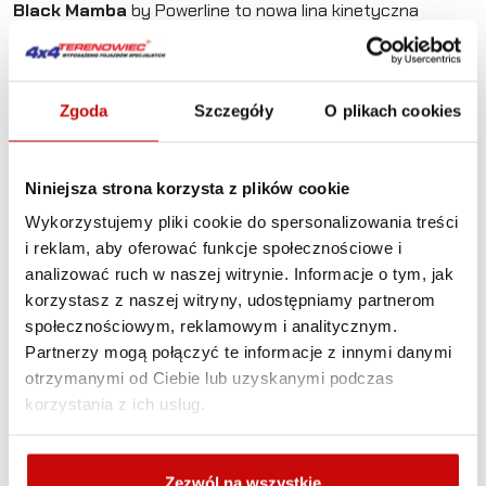
Black Mamba
by Powerline to nowa lina kinetyczna
w naszej ofercie – najzwinniejsza, najbardziej agresywna
i najszybsza na świecie! Wykonana z bardzo wytrzymałego
nylonu 66, zakończona poliuretanowymi uszami – idealna
Zgoda
Szczegóły
O plikach cookies
do ekstremalnych wyzwań!
Kinetyka
Profesjonalne liny Powerline dzięki swojej rozciągliwości
Niniejsza strona korzysta z plików cookie
i wytrzymałości absorbują ogromną siłę kinetyczną
Wykorzystujemy pliki cookie do spersonalizowania treści
powstającą podczas wyciągania, jednocześnie przenosząc
i reklam, aby oferować funkcje społecznościowe i
ją na uwięziony pojazd. Dzięki temu nasza praca staje się
analizować ruch w naszej witrynie. Informacje o tym, jak
ekstremalnie efektywna i komfortowa.
korzystasz z naszej witryny, udostępniamy partnerom
społecznościowym, reklamowym i analitycznym.
Wyrywanie
Partnerzy mogą połączyć te informacje z innymi danymi
Charakterystyka lin kinetycznych Powerline wpływa na
otrzymanymi od Ciebie lub uzyskanymi podczas
redukcję naprężenia oddziałującego na punkty
korzystania z ich usług.
zaczepienia, zmniejszając ryzyko uszkodzenia konstrukcji
pojazdu podczas wyciągania (wyrywania).
Absorpcja drgań
Zezwól na wszystkie