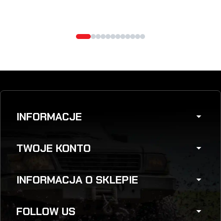
INFORMACJE
arrow_drop_down
TWOJE KONTO
arrow_drop_down
INFORMACJA O SKLEPIE
arrow_drop_down
FOLLOW US
arrow_drop_down