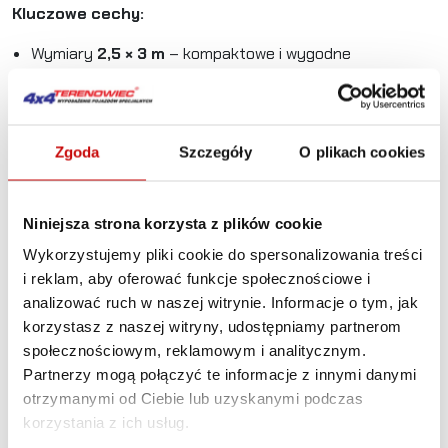
Kluczowe cechy:
Wymiary
2,5 × 3 m
– kompaktowe i wygodne
zadaszenie, idealne na wyprawy i biwak.
Materiał
Polyester 600D Oxford z powłoką PU 3000
mm
– skuteczna ochrona przed deszczem i UV.
Zgoda
Szczegóły
O plikach cookies
Regulowane nóżki do 2,1 m
– gwarancja stabilności na
różnym podłożu.
Niniejsza strona korzysta z plików cookie
Kaseta aluminiowa
– trwałość i ochrona podczas
Wykorzystujemy pliki cookie do spersonalizowania treści
transportu.
i reklam, aby oferować funkcje społecznościowe i
analizować ruch w naszej witrynie. Informacje o tym, jak
Pełny zestaw montażowy w zestawie
, pokazany na
korzystasz z naszej witryny, udostępniamy partnerom
zdjęciach – łatwy montaż bez dodatkowych
społecznościowym, reklamowym i analitycznym.
akcesoriów.
Partnerzy mogą połączyć te informacje z innymi danymi
Zastosowanie:
otrzymanymi od Ciebie lub uzyskanymi podczas
To uniwersalne zadaszenie dla każdego kierowcy – idealne
korzystania z ich usług.
jako osłona przeciwsłoneczna i przeciwdeszczowa przy