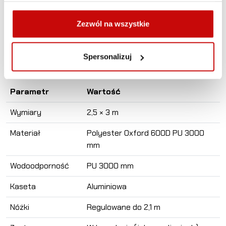
postoju, campingach, wyprawach off-road, SUV-ach
i kamperach. Łatwy montaż oraz solidna konstrukcja
Zezwól na wszystkie
zapewniają komfort i bezpieczeństwo, kiedy tylko
odpoczywasz w terenie.
Spersonalizuj
Specyfikacja techniczna:
Parametr
Wartość
Wymiary
2,5 × 3 m
Materiał
Polyester Oxford 600D PU 3000
mm
Wodoodporność
PU 3000 mm
Kaseta
Aluminiowa
Nóżki
Regulowane do 2,1 m