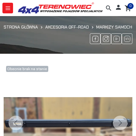
0

search
shopping_cart
STRONA GŁÓWNA
AKCESORIA OFF-ROAD
MARKIZY SAMOCHOD
Obecnie brak na stanie
Previous
Next