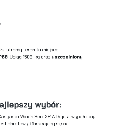
h
ły, stromy teren to miejsce
IP68
. Uciąg 1588 kg
oraz
uszczelniony
ajlepszy wybór:
k Kangaroo Winch Serii XP ATV jest wypełniony
ent obrotowy. Obracający się na