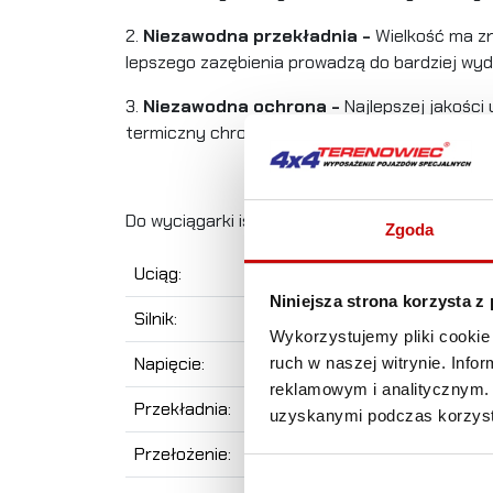
2.
Niezawodna przekładnia -
Wielkość ma zn
lepszego zazębienia prowadzą do bardziej wyd
3.
Niezawodna ochrona -
Najlepszej jakości
termiczny chroni Twój sprzęt przed przeciąże
Do wyciągarki istnieje możliwość dokupienia 
Zgoda
Uciąg:
Niniejsza strona korzysta z
Silnik:
Wykorzystujemy pliki cookie 
Napięcie:
ruch w naszej witrynie. Inf
reklamowym i analitycznym. 
Przekładnia:
uzyskanymi podczas korzysta
Przełożenie: