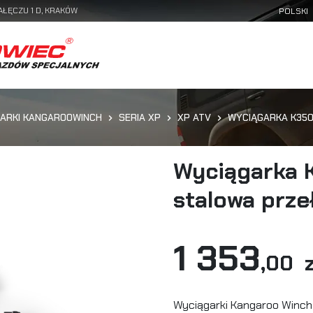
AŁĘCZU 1 D, KRAKÓW
ARKI KANGAROOWINCH
SERIA XP
XP ATV
WYCIĄGARKA K3500
Wyciągarka 
stalowa prze
1 353
,00 z
Wyciągarki Kangaroo Winch 