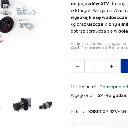
do pojazdów ATV
. Trudny,
w których Kangaroo Winch XP
Next
wysoką klasę wodoszczel
kg
oraz
uszczelniony siln
dobrze sprawdza się w
poja
Podmiot odpowiedzialny za ten 
4x4 Terenowiec Sp. z o.o


Dostępność:
Dostepne od
Wysyłka w:
24-48 godzin
Indeks:
K3500XP-12V
EAN: