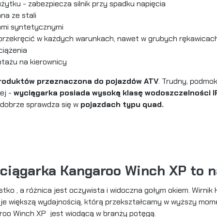
żytku - zabezpiecza silnik przy spadku napięcia
na ze stali
nami syntetycznymi
 przekręcić w każdych warunkach, nawet w grubych rękawicac
iążenia
ntażu na kierownicy
produktów
przeznaczona do pojazdów ATV
. Trudny, podmok
ej -
wyciągarka posiada wysoką klasę wodoszczelności 
 dobrze sprawdza się w
pojazdach typu quad.
ciągarka Kangaroo Winch XP to n
ystko , a różnica jest oczywista i widoczna gołym okiem. Wirni
uje większą wydajnością, którą przekształcamy w wyższy mom
roo Winch XP jest wiodącą w branży potęgą.