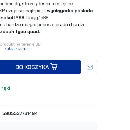
 podmokły, stromy teren to miejsce
 czuje się najlepiej -
wyciągarka posiada
ności IP68
. Uciąg 1588
ik
o bardzo małym poborze prądu i bardzo
zdach typu quad.
produkt na terenie UE:
.
Zobacz adres
DO KOSZYKA
 ręki
5905527761494