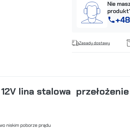
Nie masz
produkt
+48
phone
Zasady dostawy
2V lina stalowa przełożenie 
owo niskim poborze prądu