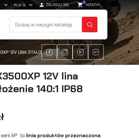
0

shopping_cart
ZALOGUJ SIĘ
KOSZYK
SZUKAJ
XP 12V LINA STALOWA PRZEŁOŻENIE 140:1 IP68
K3500XP 12V lina
łożenie 140:1 IP68
ł
serii XP to
linia produktów
przeznaczona