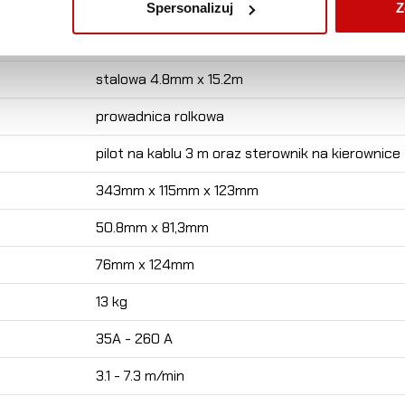
zespolony uszczelniony
Spersonalizuj
Z
Automatyczny 100%
stalowa 4.8mm x 15.2m
prowadnica rolkowa
pilot na kablu 3 m oraz sterownik na kierownice
343mm x 115mm x 123mm
50.8mm x 81,3mm
76mm x 124mm
13 kg
35A - 260 A
3.1 - 7.3 m/min