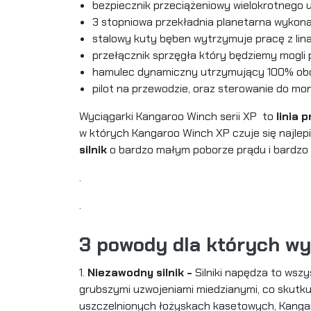
bezpiecznik przeciążeniowy wielokrotnego u
3 stopniowa przekładnia planetarna wykona
stalowy kuty bęben wytrzymuje pracę z li
przełącznik sprzęgła który będziemy mogli
hamulec dynamiczny utrzymujący 100% obc
pilot na przewodzie, oraz sterowanie do mo
Wyciągarki Kangaroo Winch serii XP to
linia 
w których Kangaroo Winch XP czuje się najlepi
silnik
o bardzo małym poborze prądu i bardzo
.
.
3 powody dla których wy
1.
Niezawodny silnik -
Silniki napędza to wsz
grubszymi uzwojeniami miedzianymi, co skutk
uszczelnionych łożyskach kasetowych, Kanga