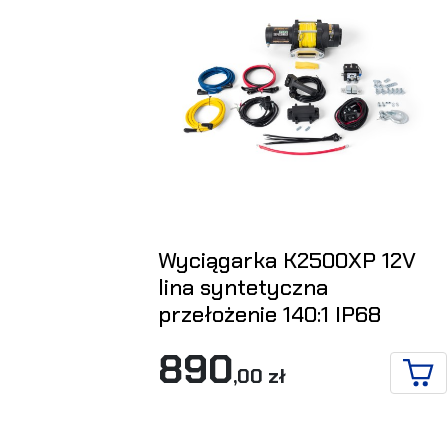
Wyciągarka K2500XP 12V
lina syntetyczna
przełożenie 140:1 IP68
890
,00 zł
DO 