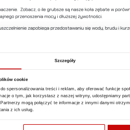
aczenie. Zobacz, o ile grubsze są nasze koła zębate w porówn
ajnego przenoszenia mocy i dłuższej żywotności.
 uszczelnienie zapobiega przedostawaniu się wody, brudu i kurz
niem. Kable elektryczne do tej wciągarki są produkowane wed
radioodbiornika wraz z pilotem bezprzewodowym.
Szczegóły
1588 kg
 plików cookie
Na stałych magnesach, uszczelniony 4,1 KM
do spersonalizowania treści i reklam, aby oferować funkcje sp
12V
ormacje o tym, jak korzystasz z naszej witryny, udostępniamy p
Partnerzy mogą połączyć te informacje z innymi danymi otrzym
3 stopniowa planetarna
nia z ich usług.
140:1