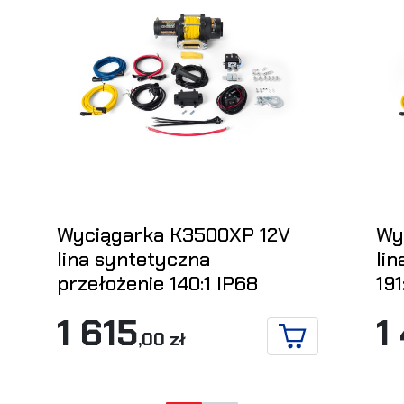
Wyciągarka K3500XP 12V
Wy
lina syntetyczna
lin
przełożenie 140:1 IP68
191
1 615
1
,00 zł
KOSZYKA
DO KOSZYKA