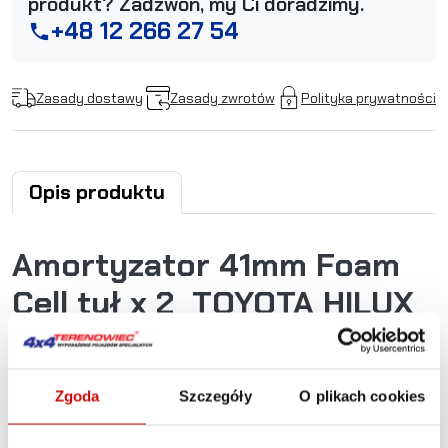
produkt? Zadzwoń, my Ci doradzimy.
+48 12 266 27 54
phone
Zasady dostawy
Zasady zwrotów
Polityka prywatności
Opis produktu
Amortyzator 41mm Foam
Cell tył x 2 TOYOTA HILUX
REVO od 10/2015 lift
40mm
Zgoda
Szczegóły
O plikach cookies
Wielokrotnie nagradzany amortyzator Foam Cell firmy