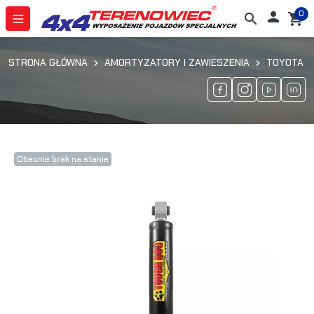
0

search
shopping_cart
STRONA GŁÓWNA
AMORTYZATORY I ZAWIESZENIA
TOYOTA
Obecnie brak na stanie