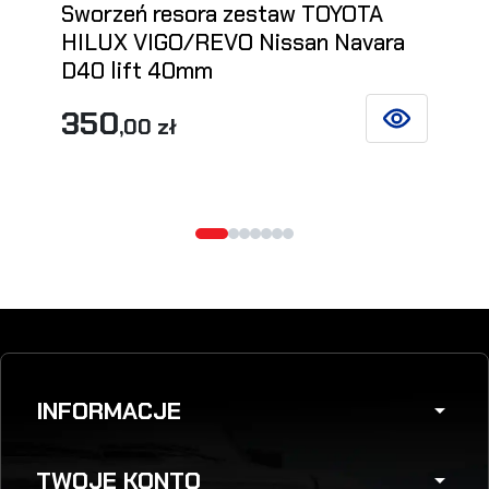
Sworzeń resora zestaw TOYOTA
HILUX VIGO/REVO Nissan Navara
D40 lift 40mm
350
,00 zł
ZOBACZ SZCZ
INFORMACJE
arrow_drop_down
TWOJE KONTO
arrow_drop_down