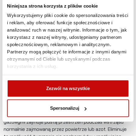
Tough Dog to nasz najlepiej sprzedający się amortyzator.
Niniejsza strona korzysta z plików cookie
Niezależnie od tego, czy wybierasz się w teren
okazjonalnie w weekend, czy przez większą część roku,
Wykorzystujemy pliki cookie do spersonalizowania treści
amortyzatory Foam Cell poradzą sobie z każdym
i reklam, aby oferować funkcje społecznościowe i
zastosowaniem.
analizować ruch w naszej witrynie. Informacje o tym, jak
korzystasz z naszej witryny, udostępniamy partnerom
„Foam Cell” to mikro komórkowa wkładka z pianki, która
społecznościowym, reklamowym i analitycznym.
pomaga diametralnie zmniejszyć skutki wstrząsów
Partnerzy mogą połączyć te informacje z innymi danymi
przenoszonych przez amortyzatory, dzięki czemu działają
otrzymanymi od Ciebie lub uzyskanymi podczas
lepiej przez dłuższy czas, nawet na najtrudniejszych
korzystania z ich usług.
nierównościach. Kawitacja i napowietrzanie są zgubą
każdego amortyzatora. Gdy amortyzator pracuje mocniej,
olej i gaz w komorze zewnętrznej zaczynają się mieszać
Zezwól na wszystkie
i tworzą pęcherzyki, obniżając lepkość oleju. Kiedy ten
napowietrzony olej przechodzi przez zawór, zmniejsza się
opór, co uniemożliwia prawidłowe działanie amortyzatora.
Spersonalizuj
Wkładka Foam Cell z uwięzionymi mikro komórkami
gazowymi zajmuje pustą przestrzeń podczas wstrząsu
normalnie zajmowaną przez powietrze lub azot. Eliminuje