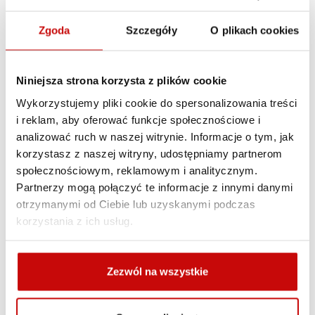
rolkowa
Zgoda
Szczegóły
O plikach cookies
Wyciągarki hydrauliczne z dwustopniową przekładnią
planetarną oraz hydraulicznym cichym hamulcem.
Niniejsza strona korzysta z plików cookie
Cechy szczególne: Regulacja sprzęgła i przyłącze
Wykorzystujemy pliki cookie do spersonalizowania treści
hydrauliczne silnika są obrotowe.
i reklam, aby oferować funkcje społecznościowe i
Idealna do pojazdów ratowniczych i holowniczych.
analizować ruch w naszej witrynie. Informacje o tym, jak
Wyciągarki zgodne z europejską normą EN 14492-1.
korzystasz z naszej witryny, udostępniamy partnerom
społecznościowym, reklamowym i analitycznym.
Zestaw zawiera
Partnerzy mogą połączyć te informacje z innymi danymi
otrzymanymi od Ciebie lub uzyskanymi podczas
-Prowadnicę rolkową
korzystania z ich usług.
-Hamulec hydrauliczny
Siła uciągu max. [t]
4,5
Zezwól na wszystkie
Min. Siła uciągu [t]
3,1