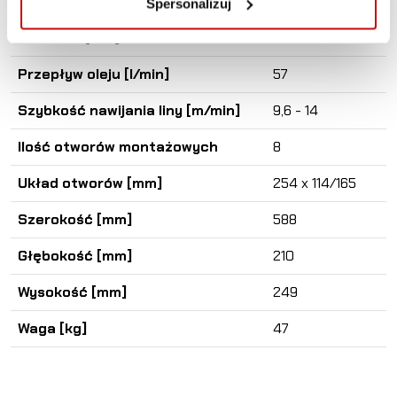
Sprzęgło
pneumatyczne
Spersonalizuj
Ciśnienie [bar]
140
Przepływ oleju [l/min]
57
Szybkość nawijania liny [m/min]
9,6 - 14
Ilość otworów montażowych
8
Układ otworów [mm]
254 x 114/165
Szerokość [mm]
588
Głębokość [mm]
210
Wysokość [mm]
249
Waga [kg]
47