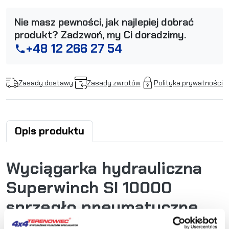
Nie masz pewności, jak najlepiej dobrać
produkt? Zadzwoń, my Ci doradzimy.
+48 12 266 27 54
phone
Zasady dostawy
Zasady zwrotów
Polityka prywatności
Opis produktu
Wyciągarka hydrauliczna
Superwinch SI 10000
sprzęgło pneumatyczne,
krótki bęben, prowadnica