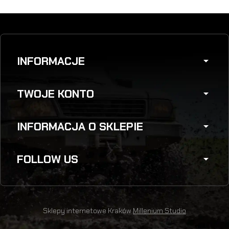
INFORMACJE
arrow_drop_down
TWOJE KONTO
arrow_drop_down
INFORMACJA O SKLEPIE
arrow_drop_down
FOLLOW US
arrow_drop_down
Sklepy internetowe Kraków
Millenium Studio