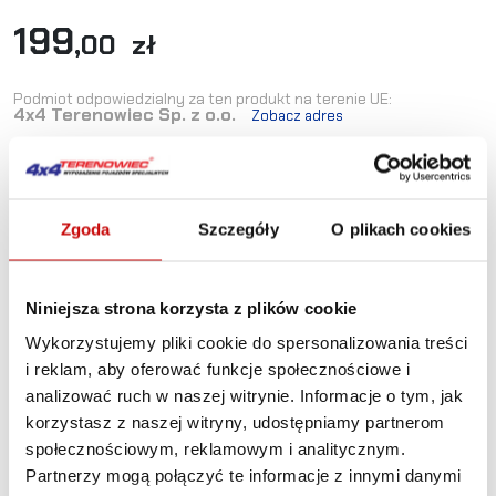
199
,00 zł
Podmiot odpowiedzialny za ten produkt na terenie UE:
4x4 Terenowiec Sp. z o.o.
Zobacz adres


Zgoda
Szczegóły
O plikach cookies
DO KOSZYKA
Niniejsza strona korzysta z plików cookie
Wykorzystujemy pliki cookie do spersonalizowania treści
Dostępność:
Dostepne od ręki
i reklam, aby oferować funkcje społecznościowe i
Wysyłka w:
24-48 godzin
analizować ruch w naszej witrynie. Informacje o tym, jak
korzystasz z naszej witryny, udostępniamy partnerom
Indeks:
SUP2277R
EAN:
5905527760015
społecznościowym, reklamowym i analitycznym.
Partnerzy mogą połączyć te informacje z innymi danymi