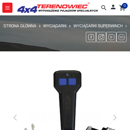
0

search
shopping_cart
STRONA GŁÓWNA
WYCIĄGARKI
WYCIĄGARKI SUPERWINCH
Previous
Next