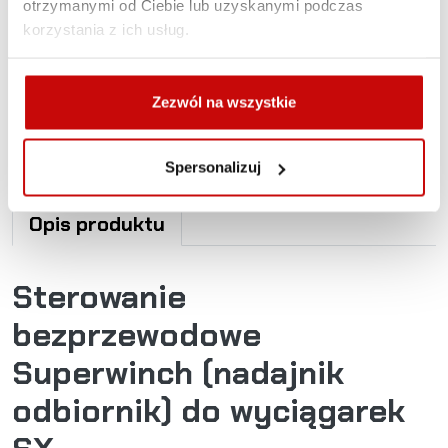
otrzymanymi od Ciebie lub uzyskanymi podczas
Nie masz pewności, jak najlepiej dobrać
korzystania z ich usług.
produkt? Zadzwoń, my Ci doradzimy.
+48 12 266 27 54
phone
Zezwól na wszystkie
Zasady dostawy
Zasady zwrotów
Polityka prywatności
Spersonalizuj
Opis produktu
Sterowanie
bezprzewodowe
Superwinch (nadajnik
odbiornik) do wyciągarek