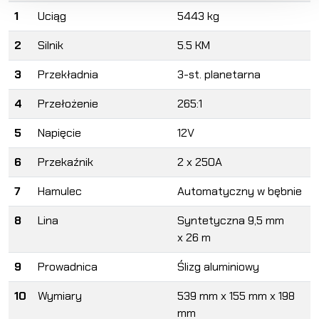
1
Uciąg
5443 kg
2
Silnik
5.5 KM
3
Przekładnia
3-st. planetarna
4
Przełożenie
265:1
5
Napięcie
12V
6
Przekaźnik
2 x 250A
7
Hamulec
Automatyczny w bębnie
8
Lina
Syntetyczna 9,5 mm
x 26 m
9
Prowadnica
Ślizg aluminiowy
10
Wymiary
539 mm x 155 mm x 198
mm