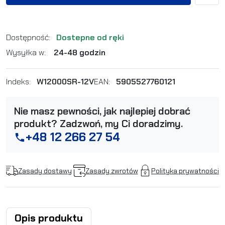
Dostępność:
Dostepne od ręki
Wysyłka w:
24-48 godzin
Indeks:
W12000SR-12V
EAN:
5905527760121
Nie masz pewności, jak najlepiej dobrać
produkt? Zadzwoń, my Ci doradzimy.
+48 12 266 27 54
phone
Zasady dostawy
Zasady zwrotów
Polityka prywatności
Opis produktu