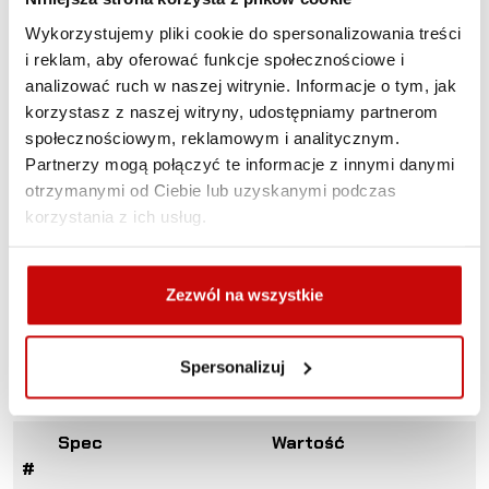
roadowej oraz zastosowań użytkowych.
Wykorzystujemy pliki cookie do spersonalizowania treści
i reklam, aby oferować funkcje społecznościowe i
Zaawansowane, nowoczesne rozwiązania techniczne
analizować ruch w naszej witrynie. Informacje o tym, jak
umożliwiają efektywną pracę z wciągarką przy poborze
korzystasz z naszej witryny, udostępniamy partnerom
mocy nie przekraczającym 360A przy pełnym obciążeniu!
społecznościowym, reklamowym i analitycznym.
Skrzynka z przekaźnikiem 2 x 250A została umieszczona
Partnerzy mogą połączyć te informacje z innymi danymi
na bębnie. Jeśli chcemy ją umieścić w innym miejscu – nie
otrzymanymi od Ciebie lub uzyskanymi podczas
ma problemu, potrzebujemy na to zaledwie kilku minut.
korzystania z ich usług.
Za utrzymanie ładunku odpowiada niezawodny hamulec
cierny, a wytrzymała 3-stopniowa przekładnia planetarna
Zezwól na wszystkie
wykonana ze wzmocnionej stali pozwoli na wiele lat
bezawaryjnej pracy, wyciągarkę polecamy m.in. do
pojazdów pomocy drogowej, rekreacji off-roadowej oraz
Spersonalizuj
zastosowań użytkowych.
Spec
Wartość
#