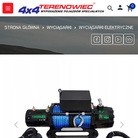
0

search
shopping_cart
STRONA GŁÓWNA
WYCIĄGARKI
WYCIĄGARKI ELEKTRYCZNE
Previous
Next