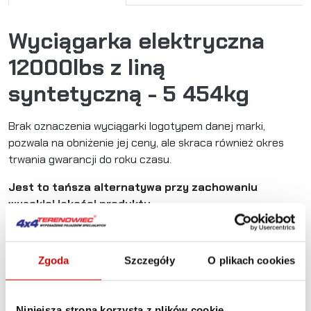
Wyciągarka elektryczna
12000lbs z liną
syntetyczną - 5 454kg
Brak oznaczenia wyciągarki logotypem danej marki,
pozwala na obniżenie jej ceny, ale skraca również okres
trwania gwarancji do roku czasu.
Jest to tańsza alternatywa przy zachowaniu
wysokiej jakości produktu.
Wyciągarkę 12V wyposażono w szeregowy, uszczelniony
silnik o mocy 5.5 KM, bardzo precyzyjny szczotkotrzymacz
Zgoda
Szczegóły
O plikach cookies
oraz długi wirnik z lepszym momentem obrotowym.
Wyciągarkę samochodową 12V W12000 polecamy
m.in. do pojazdów pomocy drogowej, rekreacji off-
Niniejsza strona korzysta z plików cookie