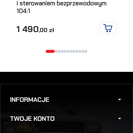
i sterowaniem bezprzewodowym
104:1
1 490
,00 zł
DO KOSZYK
INFORMACJE
arrow_drop_down
TWOJE KONTO
arrow_drop_down