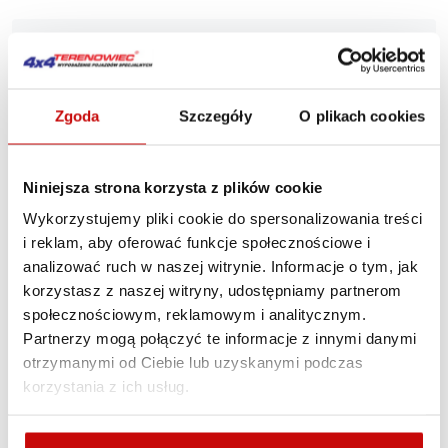
Nie masz pewności, jak najlepiej dobrać
produkt? Zadzwoń, my Ci doradzimy.
+48 12 266 27 54
phone
Zgoda
Szczegóły
O plikach cookies
Zasady dostawy
Zasady zwrotów
Polityka prywatności
Niniejsza strona korzysta z plików cookie
Wykorzystujemy pliki cookie do spersonalizowania treści
i reklam, aby oferować funkcje społecznościowe i
Opis produktu
analizować ruch w naszej witrynie. Informacje o tym, jak
korzystasz z naszej witryny, udostępniamy partnerom
społecznościowym, reklamowym i analitycznym.
Chwyt Hi-Lift do felgi
Partnerzy mogą połączyć te informacje z innymi danymi
otrzymanymi od Ciebie lub uzyskanymi podczas
Wiele pojazdów ma bardzo duże koła czy opony, wówczas
korzystania z ich usług.
podniesienie za zderzak staje się niemal niemożliwe -
potrzebowalibyśmy bardzo długiego podnośnika.