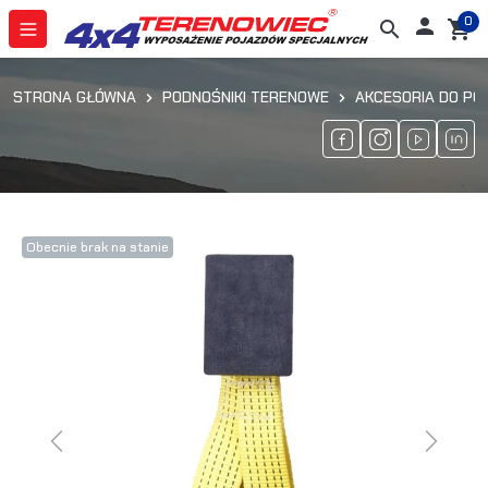
0

search
shopping_cart
STRONA GŁÓWNA
PODNOŚNIKI TERENOWE
AKCESORIA DO P
Obecnie brak na stanie
Previous
Next