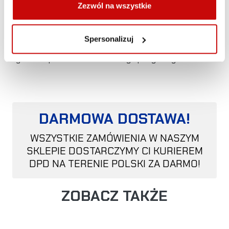
Z pomocą przychodzi chwyt do felgi, który znacząco
Zezwól na wszystkie
redukuje wymagany zakres pracy Hi-Lifta.
udźwig 2273 kg
Spersonalizuj
gumowane haki
gumowa podkładka do ochrony opony i felgi
DARMOWA DOSTAWA!
WSZYSTKIE ZAMÓWIENIA W NASZYM
SKLEPIE DOSTARCZYMY CI KURIEREM
DPD NA TERENIE POLSKI ZA DARMO!
ZOBACZ TAKŻE