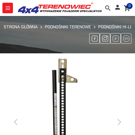
0

search
shopping_cart
STRONA GŁÓWNA
PODNOŚNIKI TERENOWE
PODNOŚNIKI HI-LIFT
Previous
Next