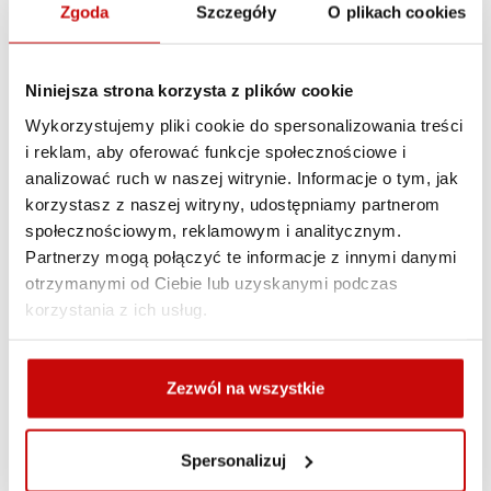
długą i bezawaryjną pracę oraz bezpieczne użytkowanie.
Zgoda
Szczegóły
O plikach cookies
Podnośnik Hi-Lift UTV to wielofunkcyjne narzędzie do
podnoszenia, rozpierania lub wyciągania.
Niniejsza strona korzysta z plików cookie
Niesamowita wszechstronność - nie sposób zliczyć
Wykorzystujemy pliki cookie do spersonalizowania treści
możliwości użycia,
może być użytkowany nawet jako
i reklam, aby oferować funkcje społecznościowe i
zacisk.
analizować ruch w naszej witrynie. Informacje o tym, jak
korzystasz z naszej witryny, udostępniamy partnerom
społecznościowym, reklamowym i analitycznym.
Partnerzy mogą połączyć te informacje z innymi danymi
otrzymanymi od Ciebie lub uzyskanymi podczas
korzystania z ich usług.
Zezwól na wszystkie
Wytrzymałość:
3175 kg
Rozmiar:
91 cm
Spersonalizuj