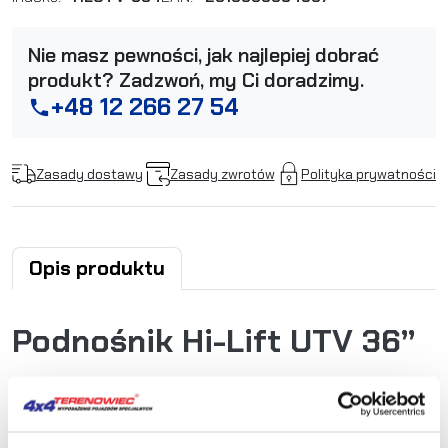
Nie masz pewności, jak najlepiej dobrać
produkt? Zadzwoń, my Ci doradzimy.
+48 12 266 27 54
phone
Zasady dostawy
Zasady zwrotów
Polityka prywatności
Opis produktu
Podnośnik Hi-Lift UTV 36”
Oryginalny podnośnik amerykańskiej firmy Hi-Lift!
W 100% oryginalny produkt najwyższej jakości zapewni Ci