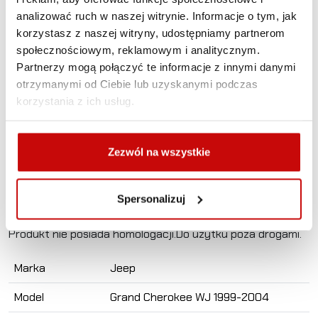
wyciągarki poszerzona pod oryginalny zderzak. Płyta
analizować ruch w naszej witrynie. Informacje o tym, jak
została powiększona o 40mm w stosunku do WMJEEPWJ
korzystasz z naszej witryny, udostępniamy partnerom
o 40 mm.Powoduje to możliwość zamontowania większej
społecznościowym, reklamowym i analitycznym.
windy z szerszymi łapami podstawy (np. Escape xtr) ale
Partnerzy mogą połączyć te informacje z innymi danymi
również zderzak trzeba częściowo wyciąć na czoło
otrzymanymi od Ciebie lub uzyskanymi podczas
płyty.Wystaje ok. 30 cm szerokości czoła płyty na ok 25
korzystania z ich usług.
mm przed zderzak. Montaż wymaga usunięcia
z samochodu belki łączącej podłużnice.Płyta montowana
jest w jej miejsce. Zamontowanie nie wymaga wiercenia ani
Zezwól na wszystkie
spawania.Wykonana z blachy stalowej konstrukcyjnej
o grubości 6 mm. Śrutowana i malowana proszkowo na
czarno w technologi dwuwarstwowej ze strukturą. Waga
Spersonalizuj
ok 8,8 kg.
Produkt nie posiada homologacji.Do użytku poza drogami.
Marka
Jeep
Model
Grand Cherokee WJ 1999-2004