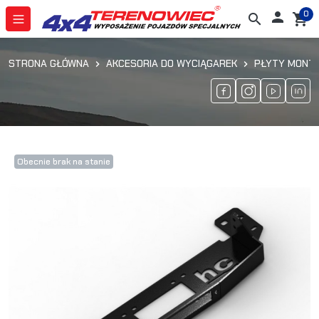
0

search
shopping_cart
STRONA GŁÓWNA
AKCESORIA DO WYCIĄGAREK
PŁYTY MONT
Obecnie brak na stanie