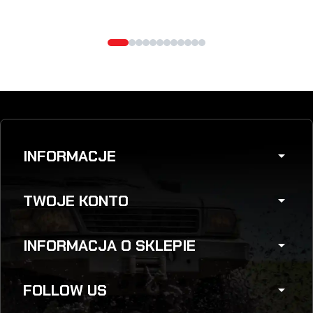
INFORMACJE
arrow_drop_down
TWOJE KONTO
arrow_drop_down
INFORMACJA O SKLEPIE
arrow_drop_down
FOLLOW US
arrow_drop_down