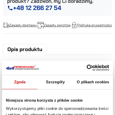
produkt? Zadzwoń, my Ci doradzimy.
+48 12 266 27 54
phone
Zasady dostawy
Zasady zwrotów
Polityka prywatności
Opis produktu
Jeep Grand Cherokee WJ
1999-2004 płyta
Zgoda
Szczegóły
O plikach cookies
montażowa wyciągarki
powiększona
Niniejsza strona korzysta z plików cookie
Wykorzystujemy pliki cookie do spersonalizowania treści
Jeep Grand Cherokee 1999-2004 płyta montażowa
i reklam, aby oferować funkcje społecznościowe i