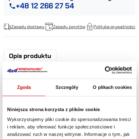
+48 12 266 27 54
phone
Zasady dostawy
Zasady zwrotów
Polityka prywatności
Opis produktu
Wyciągarka elektryczna -
Warn Zeon 10K-S (uciąg:
Zgoda
Szczegóły
O plikach cookies
4536 kg)
Niniejsza strona korzysta z plików cookie
Wyciągarka elektryczna - Warn Zeon 10K-
Wykorzystujemy pliki cookie do spersonalizowania treści
S
charakteryzuje się mocną obudową przystosowaną do
i reklam, aby oferować funkcje społecznościowe i
ciężkich warunków.
analizować ruch w naszej witrynie. Informacje o tym, jak