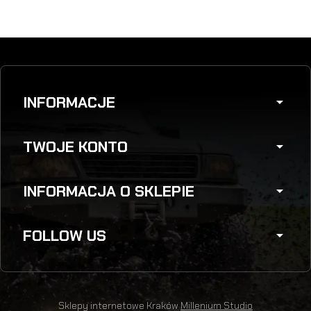
INFORMACJE
arrow_drop_down
TWOJE KONTO
arrow_drop_down
INFORMACJA O SKLEPIE
arrow_drop_down
FOLLOW US
arrow_drop_down
Sklepy internetowe Kraków
Millenium Studio