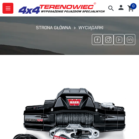
0

search
shopping_cart
STRONA GŁÓWNA
WYCIĄGARKI