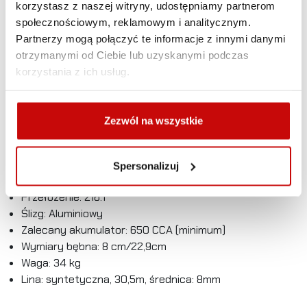
korzystasz z naszej witryny, udostępniamy partnerom
Zeon 10-S pracuje na silniku „Series Wound” oraz na 3-
społecznościowym, reklamowym i analitycznym.
stopniowej przekładni planetarnej, a maksymalna siła
Partnerzy mogą połączyć te informacje z innymi danymi
uciągu wynosi 4536 kilogramów. Posiada ślizg aluminiowy
otrzymanymi od Ciebie lub uzyskanymi podczas
oraz linę syntetyczną o długości 30,5m ze średnicą 8mm.
korzystania z ich usług.
Przy maksymalnym obciążeniu szybkość zwijania liny to
1,5m/min, a pobór mocy wynosi 409A.
Zezwól na wszystkie
Silnik: Series Wound 12V DC
Maksymalna siła uciągu: 4536 kg
Sterowanie: Pilot, przewód o długości 3,7 m.
Spersonalizuj
Przekładnia: 3-stopniowa, planetarna
Przełożenie: 216:1
Ślizg: Aluminiowy
Zalecany akumulator: 650 CCA (minimum)
Wymiary bębna: 8 cm/22,9cm
Waga: 34 kg
Lina: syntetyczna, 30,5m, średnica: 8mm