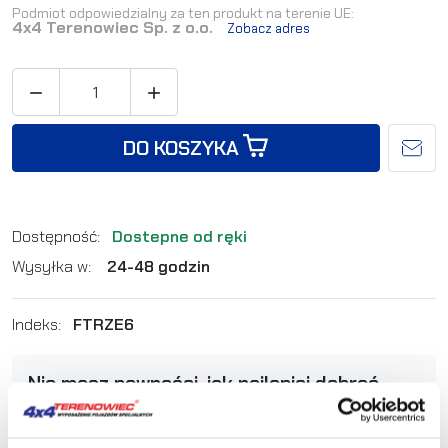
Podmiot odpowiedzialny za ten produkt na terenie UE:
4x4 Terenowiec Sp. z o.o.
Zobacz adres


DO KOSZYKA
Dostępność:
Dostepne od ręki
Wysyłka w:
24-48 godzin
Indeks:
FTRZE6
Nie masz pewności, jak najlepiej dobrać
produkt? Zadzwoń, my Ci doradzimy.
+48 12 266 27 54
phone