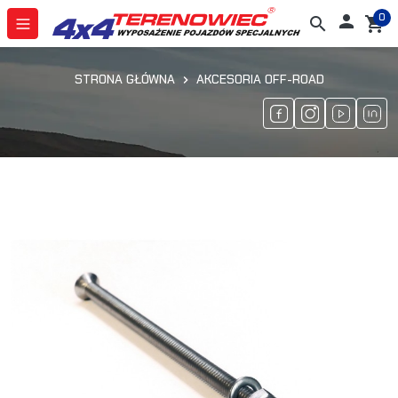
0

search
shopping_cart
STRONA GŁÓWNA
AKCESORIA OFF-ROAD