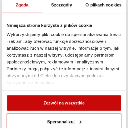
Zgoda
Szczegóły
O plikach cookies
Zasady dostawy
Zasady zwrotów
Polityka prywatności
Niniejsza strona korzysta z plików cookie
Wykorzystujemy pliki cookie do spersonalizowania treści
i reklam, aby oferować funkcje społecznościowe i
Opis produktu
analizować ruch w naszej witrynie. Informacje o tym, jak
korzystasz z naszej witryny, udostępniamy partnerom
Zestaw montażowy 6x100
społecznościowym, reklamowym i analitycznym.
Partnerzy mogą połączyć te informacje z innymi danymi
mm
otrzymanymi od Ciebie lub uzyskanymi podczas
korzystania z ich usług.
Dopasowany do podkładki montażowej uchwytów FITRUB
40-60 mm oraz FITRUB 60-87 mm. Opak. = 1 śruba + 1
podkładka + 1 nakrętka z teflonem. Nierdzewne.
Zezwól na wszystkie
Spersonalizuj