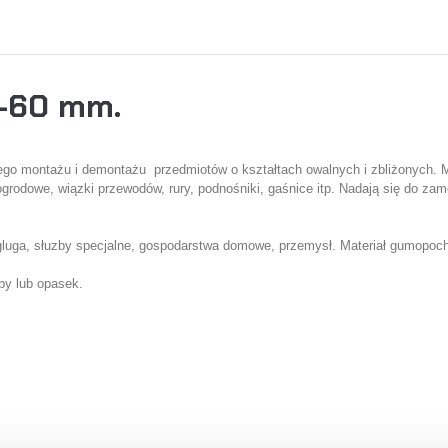
0-60 mm.
go montażu i demontażu przedmiotów o kształtach owalnych i zbliżonych. 
dzia ogrodowe, wiązki przewodów, rury, podnośniki, gaśnice itp. Nadają się d
egluga, słuzby specjalne, gospodarstwa domowe, przemysł. Materiał gumopoc
by lub opasek.