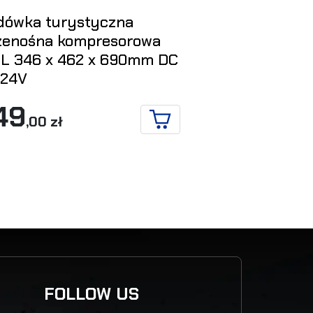
dówka turystyczna
Snorkel do N
zenośna kompresorowa
Y60
 L 346 x 462 x 690mm DC
450
/24V
,00 zł
Y
49
,00 zł
DO KOSZYKA
FOLLOW US