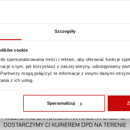
UV.
Szczegóły
 plików cookie
do spersonalizowania treści i reklam, aby oferować funkcje sp
ormacje o tym, jak korzystasz z naszej witryny, udostępniamy p
Partnerzy mogą połączyć te informacje z innymi danymi otrzym
nia z ich usług.
DARMOWA DOSTAWA!
Spersonalizuj
Z
WSZYSTKIE ZAMÓWIENIA W NASZYM SKLEPIE
DOSTARCZYMY CI KURIEREM DPD NA TERENIE