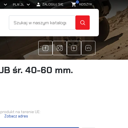
0

shopping_cart
ZALOGUJ SIĘ
KOSZYK
SZUKAJ
UB śr. 40-60 mm.
produkt na terenie UE:
.
Zobacz adres