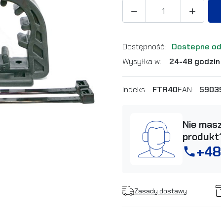


Dostępność:
Dostepne od
Wysyłka w:
24-48 godzin
Indeks:
FTR40
EAN:
5903
Nie masz
produkt
+48
phone
Zasady dostawy