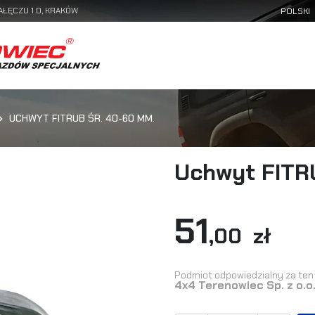
AŁĘCZU 1 D, KRAKÓW
UCHWYT FITRUB ŚR. 40-60 MM.
Uchwyt FITR
51
,00 zł
Podmiot odpowiedzialny za ten 
4x4 Terenowiec Sp. z o.o