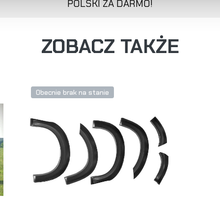
POLSKI ZA DARMO!
ZOBACZ TAKŻE
Obecnie brak na stanie