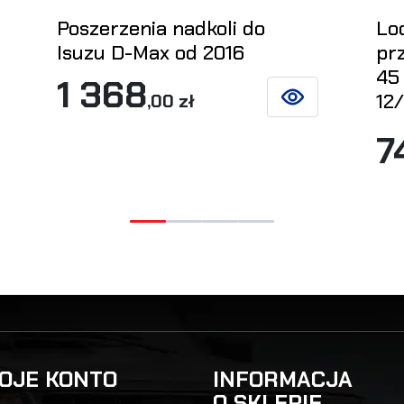
Poszerzenia nadkoli do
Lo
Isuzu D-Max od 2016
pr
45
1 368
12
,00 zł
ZOBACZ SZCZEGÓŁ
7
KOSZYKA
OJE KONTO
INFORMACJA
O SKLEPIE