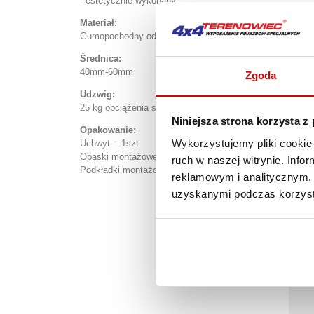
- estetycznie wykonany
Materiał:
Gumopochodny odporny na słoną wodę i promieniowanie 
Średnica:
40mm-60mm
Zgoda
Udzwig:
25 kg obciążenia statycznego.
Niniejsza strona korzysta z
Opakowanie:
Wykorzystujemy pliki cookie 
Uchwyt - 1szt
Opaski montażowe - 2szt.
ruch w naszej witrynie. Inf
Podkładki montażowe - 1szt
reklamowym i analitycznym. 
uzyskanymi podczas korzysta