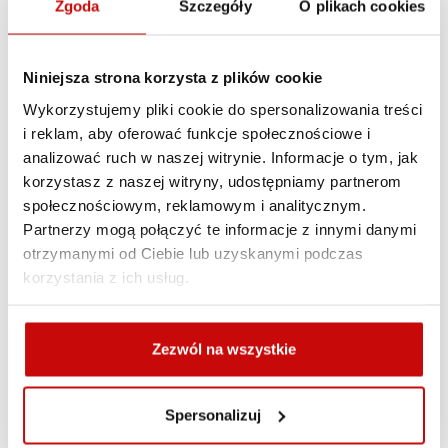
Zgoda
Szczegóły
O plikach cookies
Zasady dostawy
Zasady zwrotów
Polityka prywatności
Niniejsza strona korzysta z plików cookie
Wykorzystujemy pliki cookie do spersonalizowania treści
Opis produktu
i reklam, aby oferować funkcje społecznościowe i
analizować ruch w naszej witrynie. Informacje o tym, jak
korzystasz z naszej witryny, udostępniamy partnerom
Snorkel do Suzuki Jimny
społecznościowym, reklamowym i analitycznym.
98-01
Partnerzy mogą połączyć te informacje z innymi danymi
otrzymanymi od Ciebie lub uzyskanymi podczas
korzystania z ich usług.
Snorkel / wlot powietrza More 4x4 wykonany z odpornego
na uderzenia i otarcia tworzywa, to świetne
zabezpieczenie silnika przed zassaniem wody do komory
Zezwól na wszystkie
spalania. Zestaw zawiera wszystkie elementy montażowe.
Spersonalizuj