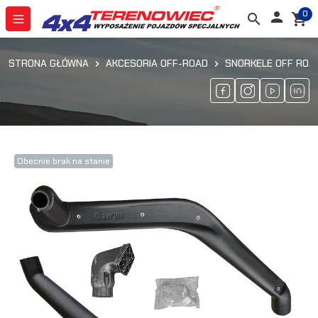
0

search
shopping_cart
STRONA GŁÓWNA
AKCESORIA OFF-ROAD
SNORKELE OFF ROA
Obecnie brak na stanie