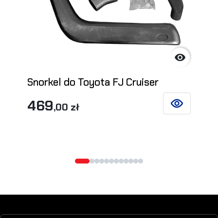

Snorkel do Toyota FJ Cruiser
469
,00 zł
ZOBACZ SZCZ