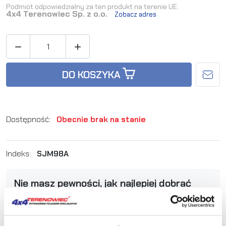
Podmiot odpowiedzialny za ten produkt na terenie UE:
4x4 Terenowiec Sp. z o.o.
Zobacz adres


DO KOSZYKA
Dostępność:
Obecnie brak na stanie
Indeks:
SJM98A
Nie masz pewności, jak najlepiej dobrać
produkt? Zadzwoń, my Ci doradzimy.
+48 12 266 27 54
phone