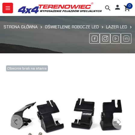
0

search
shopping_cart
STRONA GŁÓWNA
OŚWIETLENIE ROBOCZE LED
LAZER LED
Obecnie brak na stanie
Previous
Next