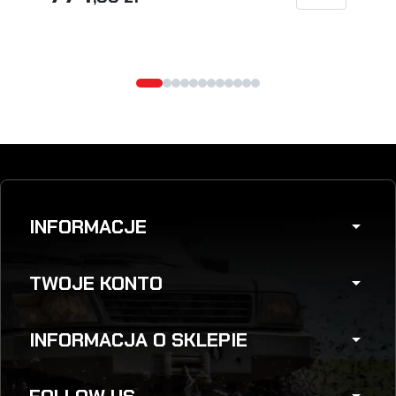
INFORMACJE
arrow_drop_down
TWOJE KONTO
arrow_drop_down
INFORMACJA O SKLEPIE
arrow_drop_down