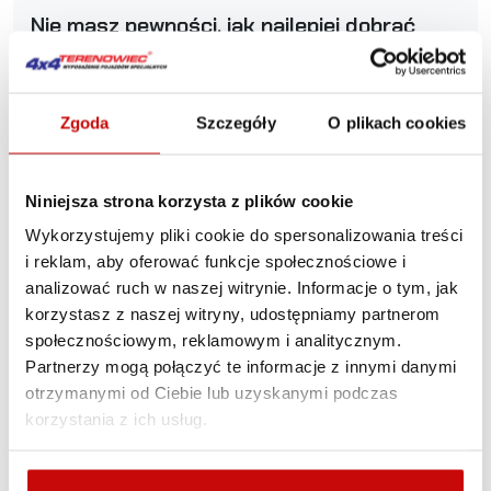
Nie masz pewności, jak najlepiej dobrać
produkt? Zadzwoń, my Ci doradzimy.
+48 12 266 27 54
phone
Zgoda
Szczegóły
O plikach cookies
Zasady dostawy
Zasady zwrotów
Polityka prywatności
Niniejsza strona korzysta z plików cookie
Wykorzystujemy pliki cookie do spersonalizowania treści
Opis produktu
i reklam, aby oferować funkcje społecznościowe i
analizować ruch w naszej witrynie. Informacje o tym, jak
korzystasz z naszej witryny, udostępniamy partnerom
Zestaw do montażu
społecznościowym, reklamowym i analitycznym.
Partnerzy mogą połączyć te informacje z innymi danymi
oświetlenia LAZER ST4
otrzymanymi od Ciebie lub uzyskanymi podczas
Evolution w fabrycznym
korzystania z ich usług.
grillu - Volkswagen T6