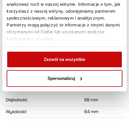
analizować ruch w naszej witrynie. Informacje o tym, jak
Żywotność LED
50 000 godzin
korzystasz z naszej witryny, udostępniamy partnerom
Waga
912 gr
społecznościowym, reklamowym i analitycznym.
Partnerzy mogą połączyć te informacje z innymi danymi
Całkowity strumień świetlny
6204 Lm
otrzymanymi od Ciebie lub uzyskanymi podczas
korzystania z ich usług.
Ilość LEDów
6
Pobór mocy
70 W
Zezwól na wszystkie
Pobór prądu (przy 14.4V)
4.9 A
Certyfikat
ECE R112
Spersonalizuj
Szerokość
284 mm
Głębokość
68 mm
Wysokość
64 mm