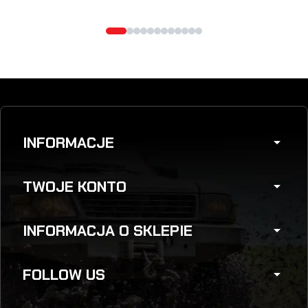
INFORMACJE
arrow_drop_down
TWOJE KONTO
arrow_drop_down
INFORMACJA O SKLEPIE
arrow_drop_down
FOLLOW US
arrow_drop_down