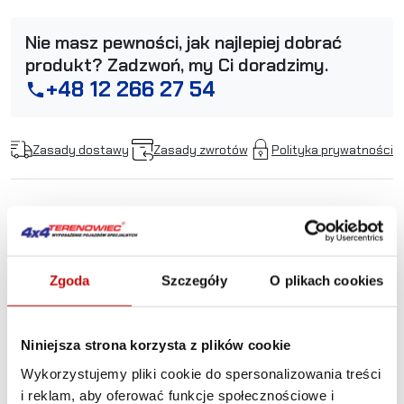
Nie masz pewności, jak najlepiej dobrać
produkt? Zadzwoń, my Ci doradzimy.
+48 12 266 27 54
phone
Zasady dostawy
Zasady zwrotów
Polityka prywatności
Opis produktu
Zgoda
Szczegóły
O plikach cookies
LAZER ST6 Evolution -
black
Niniejsza strona korzysta z plików cookie
Wykorzystujemy pliki cookie do spersonalizowania treści
Zakres napięcia
9-32V
i reklam, aby oferować funkcje społecznościowe i