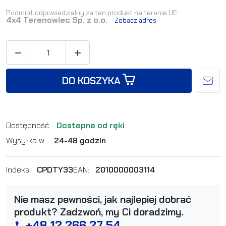
Podmiot odpowiedzialny za ten produkt na terenie UE:
4x4 Terenowiec Sp. z o.o.
Zobacz adres


DO KOSZYKA
Dostępność:
Dostepne od ręki
Wysyłka w:
24-48 godzin
Indeks:
CPDTY33
EAN:
2010000003114
Nie masz pewności, jak najlepiej dobrać
produkt? Zadzwoń, my Ci doradzimy.
+48 12 266 27 54
phone