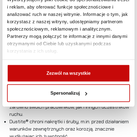
i reklam, aby oferować funkcje społecznościowe i
analizować ruch w naszej witrynie. Informacje o tym, jak
Wskaźniki Dustite® oferowane są w różnych rozmiarach,
korzystasz z naszej witryny, udostępniamy partnerom
szeroko stosowanych m.in. w przemyśle, rolnictwie oraz
społecznościowym, reklamowym i analitycznym.
sektorze pojazdów specjalnych.
Partnerzy mogą połączyć te informacje z innymi danymi
otrzymanymi od Ciebie lub uzyskanymi podczas
Dostarcza jasnej i błyskawicznej informacji
korzystania z ich usług.
o poluzowanej nakrętce lub śrubie.
Dodatkowym atutem wskaźników jest wrażliwość na
wysokie temperatury. Dzięki temu możliwe jest szybkie
Zezwól na wszystkie
zidentyfikowanie problemów z przegrzewaniem się
układu jezdnego, np. hamulców lub łożysk.
Korzystając ze wskaźników Checkpoint® dajesz
Spersonalizuj
przykład profesjonalizmu i troski o bezpieczeństwo
zarówno swoich pracowników, jak i innych uczestników
ruchu.
Dustite® chroni nakrętki i śruby, m.in. przed działaniem
warunków zewnętrznych oraz korozją, znacznie
wydłużając ich żywotność.