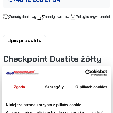
Zasady dostawy
Zasady zwrotów
Polityka prywatności
Opis produktu
Checkpoint Dustite żółty
33mm
Dustite® łączy w sobie funkcje wskaźnika oraz
standardowej nakładki na śruby lub nakrętki. Podobnie jak
Zgoda
Szczegóły
O plikach cookies
Checkpoint Original®, Dustite® sygnalizuje luzujące się
mocowanie kół oraz ewentualne przegrzewanie.
Dodatkowym atutem jest ochrona nakrętek i śrub przed
Niniejsza strona korzysta z plików cookie
działaniem warunków zewnętrznych i korozją.
Wykorzystujemy pliki cookie do spersonalizowania treści