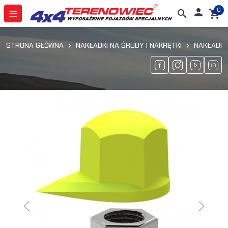
0

search
shopping_cart
STRONA GŁÓWNA
NAKŁADKI NA ŚRUBY I NAKRĘTKI
NAKŁADKI
Previous
Next