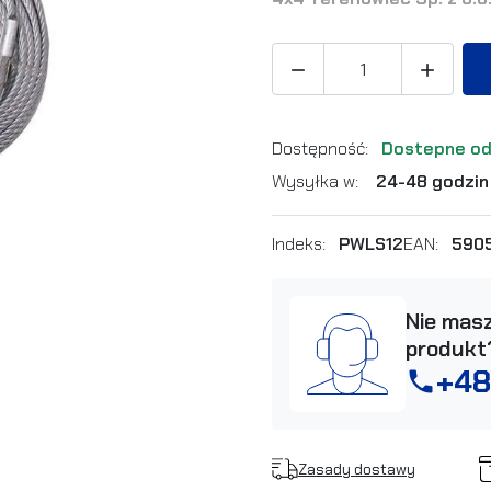


Dostępność:
Dostepne od
Wysyłka w:
24-48 godzin
Indeks:
PWLS12
EAN:
590
Nie masz
produkt
+48
phone
Zasady dostawy