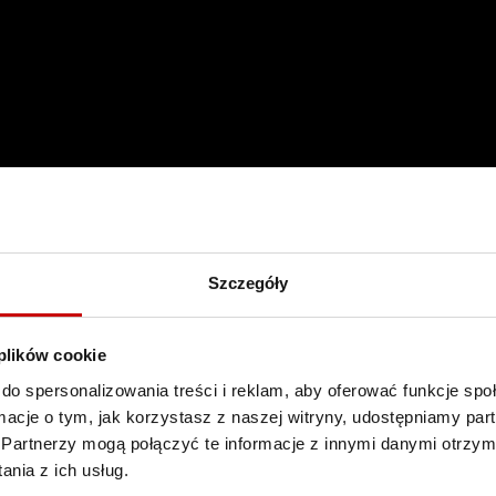
Szczegóły
DARMOWA DOSTAWA!
 plików cookie
do spersonalizowania treści i reklam, aby oferować funkcje sp
WSZYSTKIE ZAMÓWIENIA W NASZYM SKLEPIE
ormacje o tym, jak korzystasz z naszej witryny, udostępniamy p
DOSTARCZYMY CI KURIEREM DPD NA TERENIE
Partnerzy mogą połączyć te informacje z innymi danymi otrzym
POLSKI ZA DARMO!
nia z ich usług.