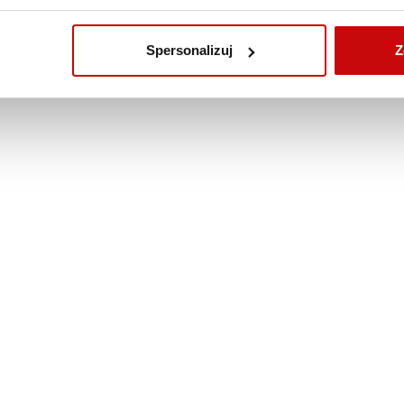
ZOBACZ TAKŻE
Spersonalizuj
Z