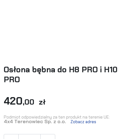
Osłona bębna do H8 PRO i H10
PRO
420
,00 zł
Podmiot odpowiedzialny za ten produkt na terenie UE:
4x4 Terenowiec Sp. z o.o.
Zobacz adres