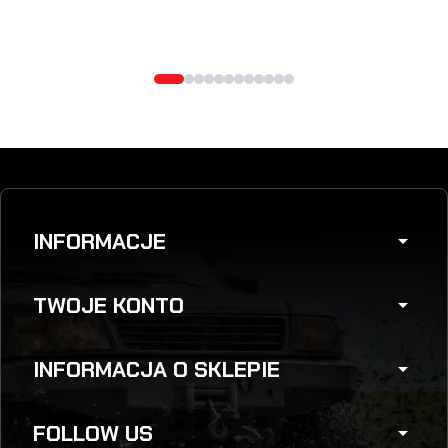
INFORMACJE
arrow_drop_down
TWOJE KONTO
arrow_drop_down
INFORMACJA O SKLEPIE
arrow_drop_down
FOLLOW US
arrow_drop_down