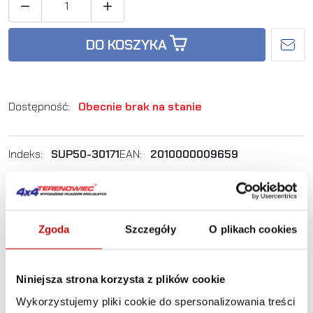


DO KOSZYKA
Dostępność:
Obecnie brak na stanie
Indeks:
SUP50-30171
EAN:
2010000009659
Nie masz pewności, jak najlepiej dobrać
produkt? Zadzwoń, my Ci doradzimy.
+48 12 266 27 54
Zgoda
Szczegóły
O plikach cookies
phone
Zasady dostawy
Zasady zwrotów
Polityka prywatności
Niniejsza strona korzysta z plików cookie
Wykorzystujemy pliki cookie do spersonalizowania treści