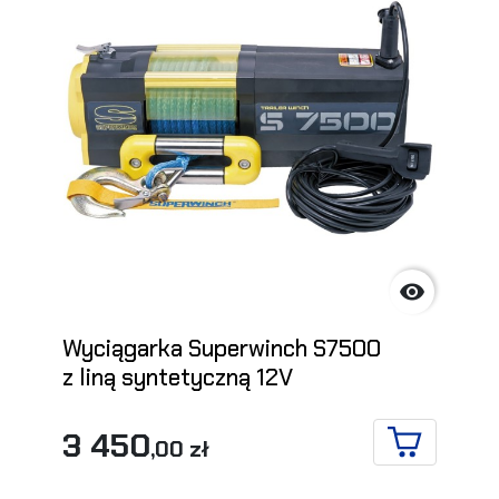

Wyciągarka Superwinch S7500
z liną syntetyczną 12V
3 450
,00 zł
DO KOSZYK