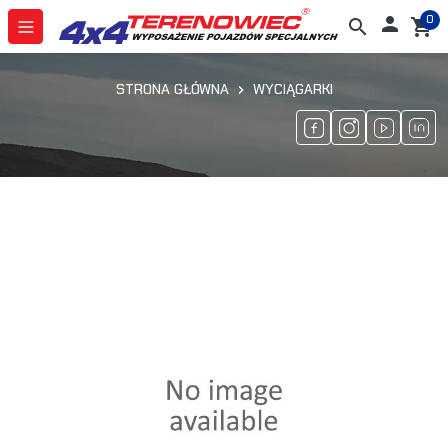
0

search
shopping_cart
STRONA GŁÓWNA
WYCIĄGARKI