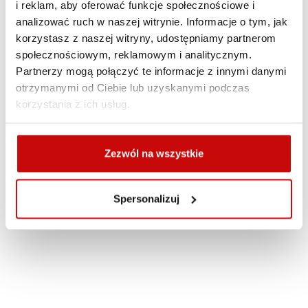
i reklam, aby oferować funkcje społecznościowe i
analizować ruch w naszej witrynie. Informacje o tym, jak
Opis produktu
korzystasz z naszej witryny, udostępniamy partnerom
społecznościowym, reklamowym i analitycznym.
Partnerzy mogą połączyć te informacje z innymi danymi
otrzymanymi od Ciebie lub uzyskanymi podczas
korzystania z ich usług.
DARMOWA DOSTAWA!
WSZYSTKIE ZAMÓWIENIA W NASZYM
Zezwól na wszystkie
SKLEPIE DOSTARCZYMY CI KURIEREM
DPD NA TERENIE POLSKI ZA DARMO!
Spersonalizuj
ZOBACZ TAKŻE