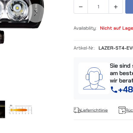


Next
Availability:
Nicht auf Lag
Artikel-Nr.:
LAZER-ST4-EV
Sie sind
am beste
wir bera
+48
phone
Lieferrichtlinie
Rüc