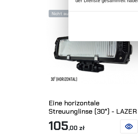
der Dienste gesammelt habe
Nicht auf Lager
Eine horizontale
Streuunglinse (30°) - LAZER
105
,00 zł
SIEHE