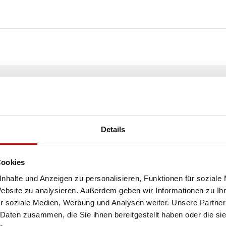
KOSTENLOSER
VERSAND!
ALLE BESTELLUNGEN IN UNSEREM SHOP WERDE
Details
IHNEN INNERHALB POLENS KOSTENLOS PER DPD
KURIER ZUGESTELLT!
Cookies
nhalte und Anzeigen zu personalisieren, Funktionen für soziale
Website zu analysieren. Außerdem geben wir Informationen zu I
SEE MORE
r soziale Medien, Werbung und Analysen weiter. Unsere Partner
 Daten zusammen, die Sie ihnen bereitgestellt haben oder die s