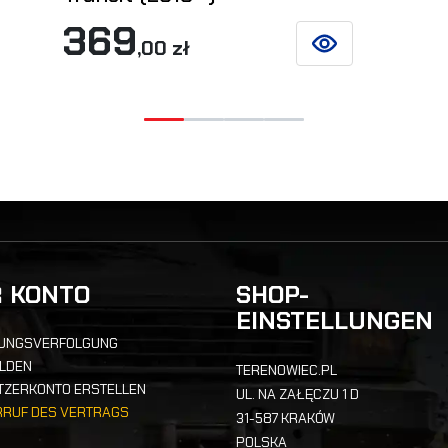
369
,00 zł
SIEHE DETAILS
R KONTO
SHOP-
EINSTELLUNGEN
UNGSVERFOLGUNG
LDEN
TERENOWIEC.PL
TZERKONTO ERSTELLEN
UL. NA ZAŁĘCZU 1 D
RRUF DES VERTRAGS
31-587 KRAKÓW
POLSKA