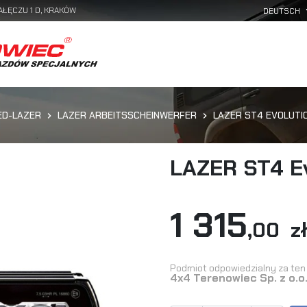
AŁĘCZU 1 D, KRAKÓW
ED-LAZER
LAZER ARBEITSSCHEINWERFER
LAZER ST4 EVOLUTIO
LAZER ST4 Ev
1 315
,00 z
Podmiot odpowiedzialny za ten 
4x4 Terenowiec Sp. z o.o