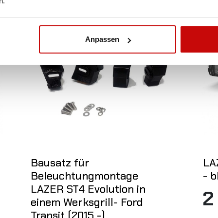
n.
Nicht auf Lager
Nic
Anpassen
Bausatz für
LAZ
Beleuchtungmontage
- b
LAZER ST4 Evolution in
2
einem Werksgrill- Ford
 DETAILS
Transit (2015 -)