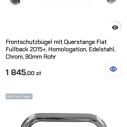

Frontschutzbügel mit Querstange Fiat
Fullback 2015+, Homologation, Edelstahl,
Chrom, 90mm Rohr
1 845
SIEHE DE
,00 zł
Nicht auf Lager