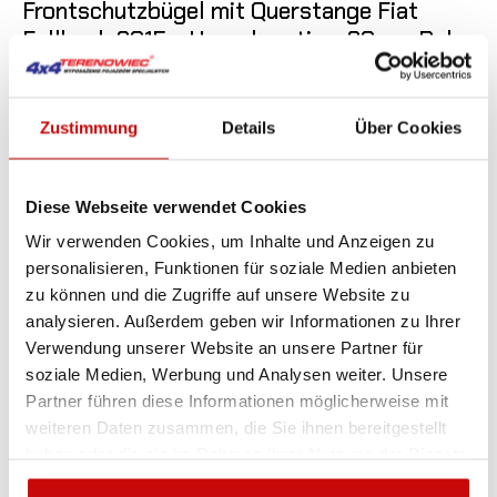
Frontschutzbügel mit Querstange Fiat
Fullback 2015+, Homologation, 90mm Rohr
1 845
SIEHE DE
,00 zł
Zustimmung
Details
Über Cookies
Nicht auf Lager
Diese Webseite verwendet Cookies
Wir verwenden Cookies, um Inhalte und Anzeigen zu
personalisieren, Funktionen für soziale Medien anbieten
zu können und die Zugriffe auf unsere Website zu
analysieren. Außerdem geben wir Informationen zu Ihrer
Verwendung unserer Website an unsere Partner für
soziale Medien, Werbung und Analysen weiter. Unsere
Partner führen diese Informationen möglicherweise mit
weiteren Daten zusammen, die Sie ihnen bereitgestellt
haben oder die sie im Rahmen Ihrer Nutzung der Dienste
gesammelt haben.