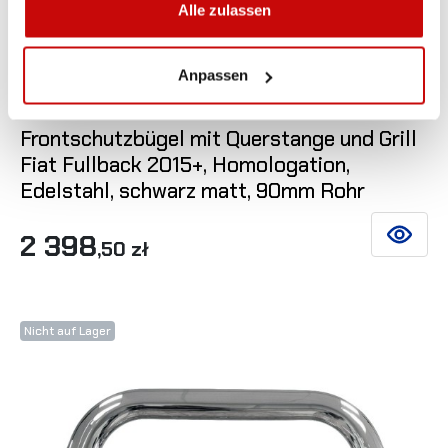
Alle zulassen
Anpassen

Frontschutzbügel mit Querstange und Grill
Fiat Fullback 2015+, Homologation,
Edelstahl, schwarz matt, 90mm Rohr
2 398
SIEHE DE
,50 zł
Nicht auf Lager