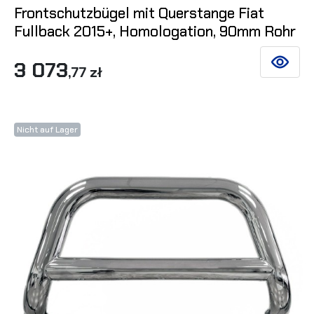
Frontschutzbügel mit Querstange Fiat
Fullback 2015+, Homologation, 90mm Rohr
3 073
SIEHE DE
,77 zł
Nicht auf Lager