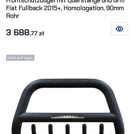
Frontschutzbügel mit Querstange und Grill
Fiat Fullback 2015+, Homologation, 90mm
Rohr
3 688
SIEHE DE
,77 zł
Nicht auf Lager