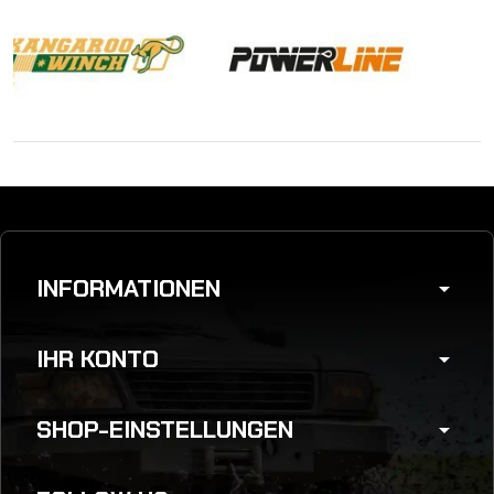
INFORMATIONEN
arrow_drop_down
IHR KONTO
arrow_drop_down
SHOP-EINSTELLUNGEN
arrow_drop_down