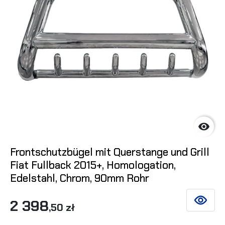

Frontschutzbügel mit Querstange und Grill
Fiat Fullback 2015+, Homologation,
Edelstahl, Chrom, 90mm Rohr
2 398
SIEHE DE
,50 zł