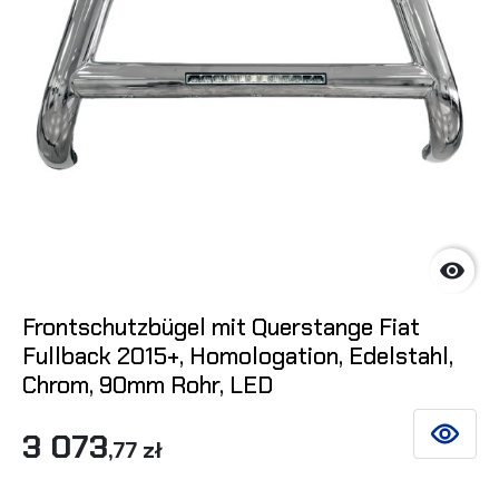

Frontschutzbügel mit Querstange Fiat
Fullback 2015+, Homologation, Edelstahl,
Chrom, 90mm Rohr, LED
3 073
SIEHE DE
,77 zł