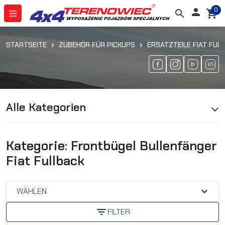
0

search
shopping_cart
STARTSEITE
ZUBEHÖR FÜR PICKUPS
ERSATZTEILE FIAT FUL
Alle Kategorien
Kategorie: Frontbügel Bullenfänger
Fiat Fullback
expand_more
WÄHLEN
filter_list
FILTER