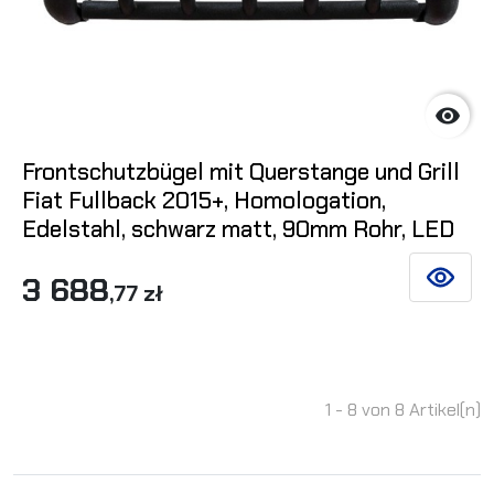

Frontschutzbügel mit Querstange und Grill
Fiat Fullback 2015+, Homologation,
Edelstahl, schwarz matt, 90mm Rohr, LED
3 688
SIEHE DE
,77 zł
1 - 8 von 8 Artikel(n)