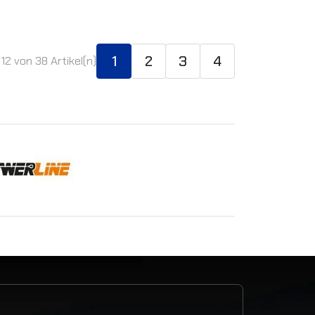
1
2
3
4
- 12 von 38 Artikel(n)