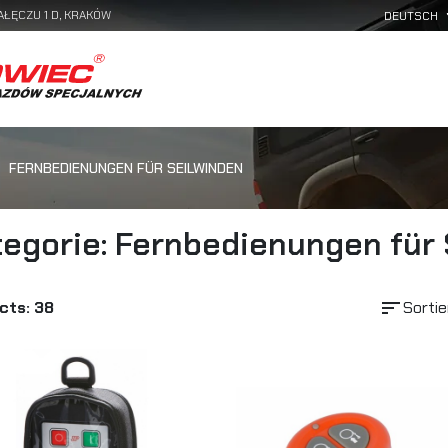
AŁĘCZU 1 D, KRAKÓW
FERNBEDIENUNGEN FÜR SEILWINDEN
egorie: Fernbedienungen für 
sort
cts: 38
Sortie