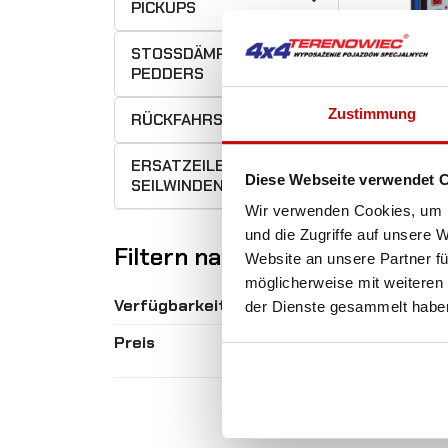
PICKUPS
STOSSDÄMPFER P
EDDERS
Zustimmung
RÜCKFAHRSENSOR
ERSATZEILE FÜR
Diese Webseite verwendet 
SEILWINDEN
Wir verwenden Cookies, um I
LOD
und die Zugriffe auf unsere 
Fun
Filtern nach
Website an unsere Partner fü
Fun
möglicherweise mit weiteren
Verfügbarkeit
der Dienste gesammelt habe
Preis
6