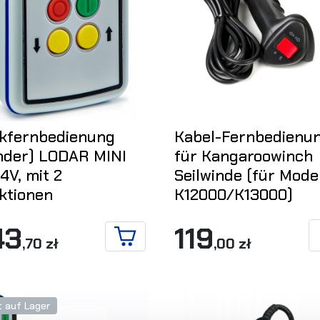
kfernbedienung
Kabel-Fernbedienu
nder) LODAR MINI
für Kangaroowinch
4V, mit 2
Seilwinde (für Mode
ktionen
K12000/K13000)
43
119
,70 zł
,00 zł
IN DEN WARENKORB
t auf Lager