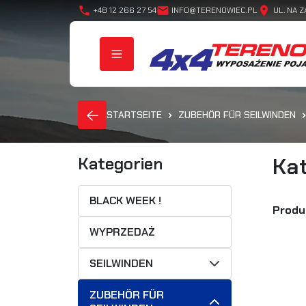
phone
mail
location_on
+48 12 266 27 54
INFO@TERENOWIEC.PL
UL. NA Z
STARTSEITE
ZUBEHÖR FÜR SEILWINDEN
Kat
Kategorien
BLACK WEEK !
Produ
WYPRZEDAŻ
SEILWINDEN
ZUBEHÖR FÜR