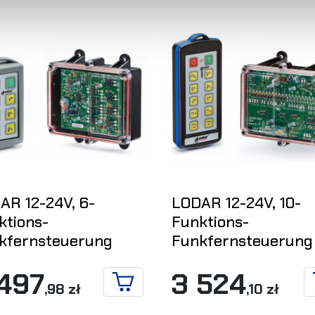
AR 12-24V, 6-
LODAR 12-24V, 10-
ktions-
Funktions-
kfernsteuerung
Funkfernsteuerung
 497
3 524
,98 zł
,10 zł
IN DEN WARENKORB