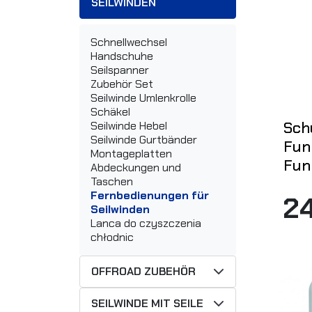
SEILWINDEN
Schnellwechsel
Handschuhe
Seilspanner
Zubehör Set
Seilwinde Umlenkrolle
Schäkel
Sch
Seilwinde Hebel
Seilwinde Gurtbänder
Fun
Montageplatten
Fun
Abdeckungen und
Taschen
Fernbedienungen für
2
Seilwinden
Lanca do czyszczenia
chłodnic
OFFROAD ZUBEHÖR
SEILWINDE MIT SEILE