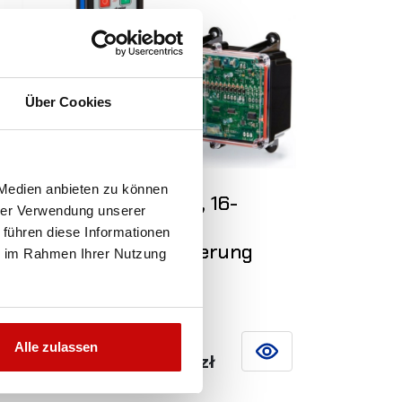
Über Cookies
 Medien anbieten zu können
g
LODAR 12-24V, 16-
hrer Verwendung unserer
LON
Funktions-
 führen diese Informationen
el
Funkfernsteuerung
ie im Rahmen Ihrer Nutzung
4 233
Alle zulassen
,00 zł
SIEHE DETAILS
IN DEN WARENKORB