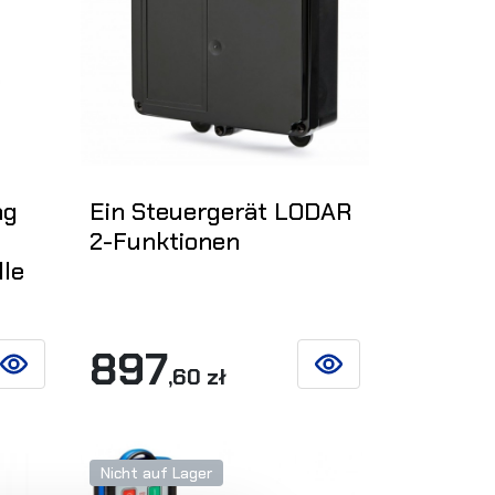
ng
Ein Steuergerät LODAR
2-Funktionen
lle
897
,60 zł
SIEHE DETAILS
SIEHE DETAILS
Nicht auf Lager