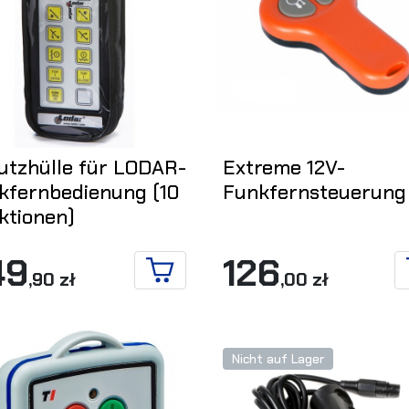
utzhülle für LODAR-
Extreme 12V-
kfernbedienung (10
Funkfernsteuerung
ktionen)
49
126
,90 zł
,00 zł
IN DEN WARENKORB
Nicht auf Lager