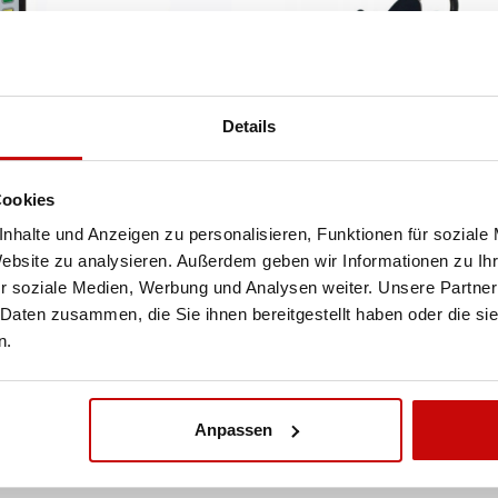
Details
Cookies
nhalte und Anzeigen zu personalisieren, Funktionen für soziale
AR 12-24V, 20-
Kabelfernbedienun
Website zu analysieren. Außerdem geben wir Informationen zu I
ktions-
für Superwinch TA
r soziale Medien, Werbung und Analysen weiter. Unsere Partner
kfernsteuerung
(mit verdrilltem Kab
 Daten zusammen, die Sie ihnen bereitgestellt haben oder die s
und integrierter
n.
Taschenlampe)
 502
497
Anpassen
,50 zł
,00 zł
SIEHE DETAILS