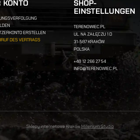
R KONTO
SHOP-
EINSTELLUNGEN
UNGSVERFOLGUNG
LDEN
TERENOWIEC.PL
TZERKONTO ERSTELLEN
UL. NA ZAŁĘCZU 1 D
RRUF DES VERTRAGS
31-587 KRAKÓW
POLSKA
+48 12 266 27 54
INFO@TERENOWIEC.PL
Sklepy internetowe Kraków
Millenium Studio