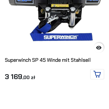

Superwinch SP 45 Winde mit Stahlseil
3 169
,00 zł
IN DE