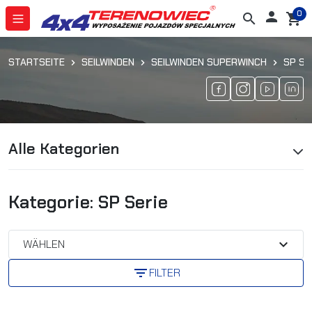
0

search
shopping_cart
STARTSEITE
SEILWINDEN
SEILWINDEN SUPERWINCH
SP SE
Alle Kategorien
Kategorie: SP Serie
expand_more
WÄHLEN
filter_list
FILTER