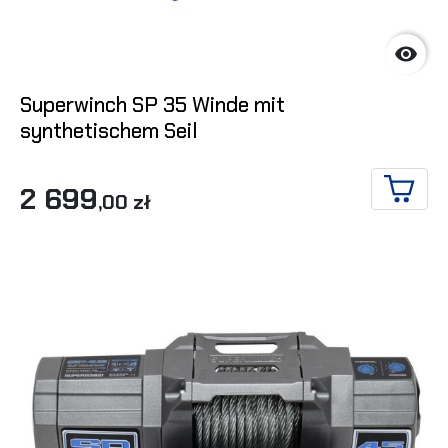

Superwinch SP 35 Winde mit
synthetischem Seil
2 699
,00 zł
IN DE