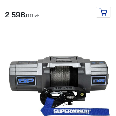
2 596
,00 zł
IN DE