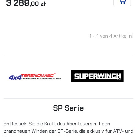
3 289
,00 zł
IN DE
1 - 4 von 4 Artikel(n)
SP Serie
Entfesseln Sie die Kraft des Abenteuers mit den
brandneuen Winden der SP-Serie, die exklusiv für ATV- und