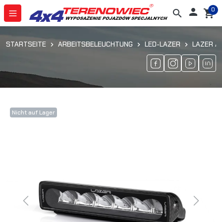
0

search
shopping_cart
STARTSEITE
ARBEITSBELEUCHTUNG
LED-LAZER
LAZER A
Nicht auf Lager
Previous
Next