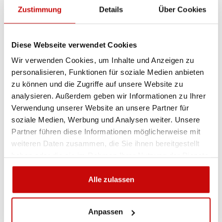
Zustimmung
Details
Über Cookies
Sie sind sich nicht sicher, welches Produkt
am besten geeignet ist? Rufen Sie uns an,
Diese Webseite verwendet Cookies
wir beraten Sie gern.
+48 12 266 27 54
Wir verwenden Cookies, um Inhalte und Anzeigen zu
phone
personalisieren, Funktionen für soziale Medien anbieten
zu können und die Zugriffe auf unsere Website zu
Lieferrichtlinie
Rückgabebestimmungen
analysieren. Außerdem geben wir Informationen zu Ihrer
Datenschutzrichtlinie
Verwendung unserer Website an unsere Partner für
soziale Medien, Werbung und Analysen weiter. Unsere
Partner führen diese Informationen möglicherweise mit
weiteren Daten zusammen, die Sie ihnen bereitgestellt
Beschreibung
haben oder die sie im Rahmen Ihrer Nutzung der Dienste
gesammelt haben.
Alle zulassen
KOSTENLOSER VERSAND!
Anpassen