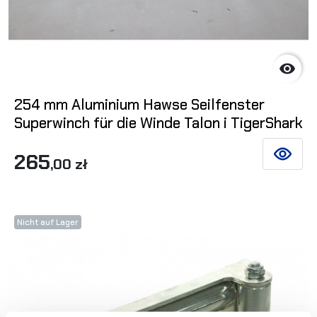

254 mm Aluminium Hawse Seilfenster
Superwinch für die Winde Talon i TigerShark
265
SIEHE DE
,00 zł
Nicht auf Lager