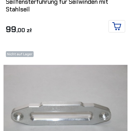
Seilfensterführung für Seilwinden mit
Stahlseil
99
,00 zł
IN DE
Nicht auf Lager