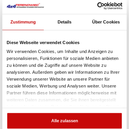
Zustimmung
Details
Über Cookies
Diese Webseite verwendet Cookies
Wir verwenden Cookies, um Inhalte und Anzeigen zu
personalisieren, Funktionen für soziale Medien anbieten

zu können und die Zugriffe auf unsere Website zu
analysieren. Außerdem geben wir Informationen zu Ihrer
SUPERWINCH Rollenführung für
Verwendung unserer Website an unsere Partner für
Seilwinden E10P,H8/10P kurze Trommel
soziale Medien, Werbung und Analysen weiter. Unsere
Partner führen diese Informationen möglicherweise mit
weiteren Daten zusammen, die Sie ihnen bereitgestellt
328
SIEHE DE
,00 zł
haben oder die sie im Rahmen Ihrer Nutzung der Dienste
gesammelt haben.
Alle zulassen