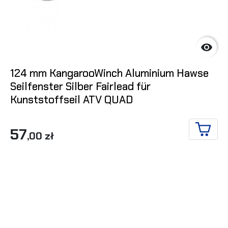

124 mm KangarooWinch Aluminium Hawse
Seilfenster Silber Fairlead für
Kunststoffseil ATV QUAD
57
,00 zł
IN DE