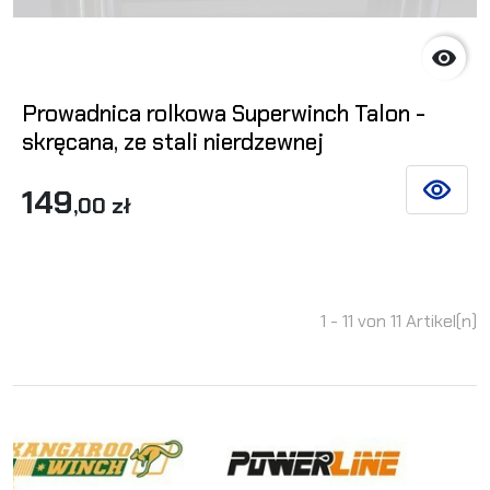

Prowadnica rolkowa Superwinch Talon -
skręcana, ze stali nierdzewnej
149
SIEHE DE
,00 zł
1 - 11 von 11 Artikel(n)