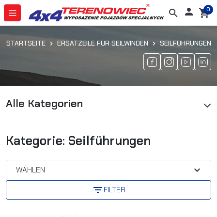
0

search
shopping_cart
STARTSEITE
ERSATZEILE FÜR SEILWINDEN
SEILFÜHRUNGEN
Alle Kategorien
Kategorie: Seilführungen
expand_more
WÄHLEN
filter_list
FILTER