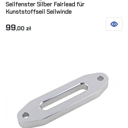
Seilfenster Silber Fairlead für
Kunststoffseil Seilwinde
99
SIEHE DE
,00 zł