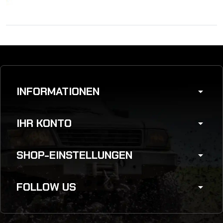
INFORMATIONEN
arrow_drop_down
IHR KONTO
arrow_drop_down
SHOP-EINSTELLUNGEN
arrow_drop_down
FOLLOW US
arrow_drop_down