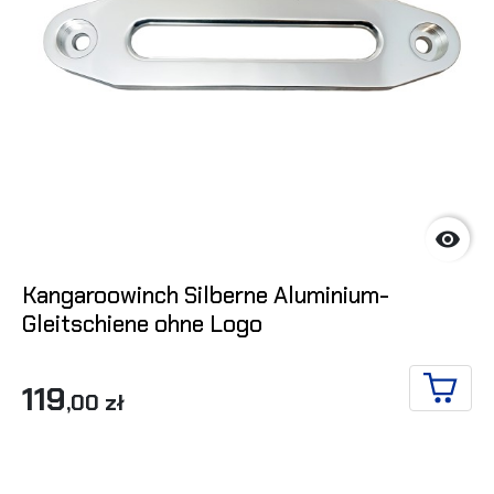

Kangaroowinch Silberne Aluminium-
Gleitschiene ohne Logo
119
,00 zł
IN DE