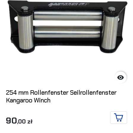

254 mm Rollenfenster Seilrollenfenster
Kangaroo Winch
90
,00 zł
IN DE