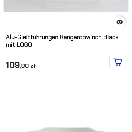

Alu-Gleitführungen Kangaroowinch Black
mit LOGO
109
,00 zł
IN DE