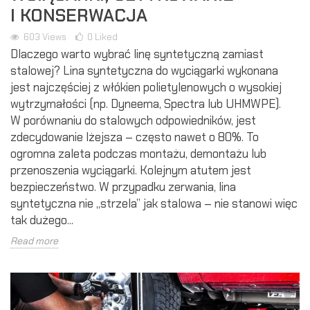
I KONSERWACJA
603
Views
0
Liked
Dlaczego warto wybrać linę syntetyczną zamiast
stalowej? Lina syntetyczna do wyciągarki wykonana
jest najczęściej z włókien polietylenowych o wysokiej
wytrzymałości (np. Dyneema, Spectra lub UHMWPE).
W porównaniu do stalowych odpowiedników, jest
zdecydowanie lżejsza – często nawet o 80%. To
ogromna zaleta podczas montażu, demontażu lub
przenoszenia wyciągarki. Kolejnym atutem jest
bezpieczeństwo. W przypadku zerwania, lina
syntetyczna nie „strzela” jak stalowa – nie stanowi więc
tak dużego...
Read more