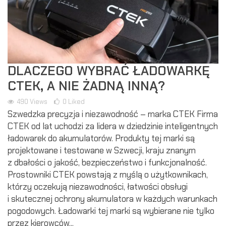
DLACZEGO WYBRAĆ ŁADOWARKĘ
CTEK, A NIE ŻADNĄ INNĄ?
490
Views
0
Liked
Szwedzka precyzja i niezawodność – marka CTEK Firma
CTEK od lat uchodzi za lidera w dziedzinie inteligentnych
ładowarek do akumulatorów. Produkty tej marki są
projektowane i testowane w Szwecji, kraju znanym
z dbałości o jakość, bezpieczeństwo i funkcjonalność.
Prostowniki CTEK powstają z myślą o użytkownikach,
którzy oczekują niezawodności, łatwości obsługi
i skutecznej ochrony akumulatora w każdych warunkach
pogodowych. Ładowarki tej marki są wybierane nie tylko
przez kierowców...