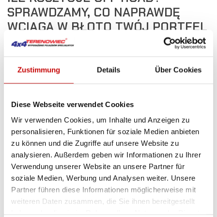
SPRAWDZAMY, CO NAPRAWDĘ
WCIĄGA W BŁOTO TWÓJ PORTFEL
649
Views
0
Liked
Od czego zależy, ile kosztuje off road? Off road — brzmi
jak przygoda życia, ale zanim wciśniesz gaz w podłogę,
Zustimmung
Details
Über Cookies
warto wiedzieć, ile kosztuje off road na różnych
poziomach zaawansowania. Kluczowe są trzy rzeczy:
czy planujesz jeździć rekreacyjnie, startować w rajdach,
Diese Webseite verwendet Cookies
czy może zbudować prawdziwego potwora na bezdroża.
Wir verwenden Cookies, um Inhalte und Anzeigen zu
Ceny różnią się też w zależności od tego, czy masz już
personalisieren, Funktionen für soziale Medien anbieten
terenówkę, czy dopiero rozglądasz się za pierwszym
zu können und die Zugriffe auf unsere Website zu
autem do zabawy w błocie. I tak nawet „niedzielny off
analysieren. Außerdem geben wir Informationen zu Ihrer
road” potrafi...
Verwendung unserer Website an unsere Partner für
Read more
soziale Medien, Werbung und Analysen weiter. Unsere
Partner führen diese Informationen möglicherweise mit
weiteren Daten zusammen, die Sie ihnen bereitgestellt
haben oder die sie im Rahmen Ihrer Nutzung der Dienste