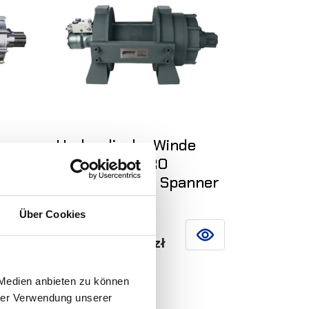
Hydraulische Winde
PWH20000 PRO
ner
EN14492-1 mit Spanner
Über Cookies
11 772
,00 zł
SIEHE DETAILS
IN DEN WARENKORB
 Medien anbieten zu können
hrer Verwendung unserer