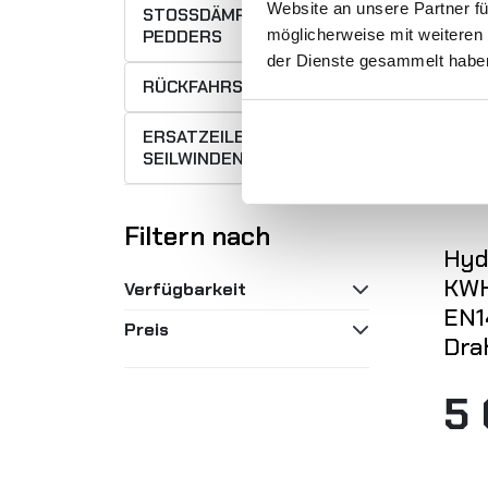
Website an unsere Partner fü
STOSSDÄMPFER P
EDDERS
möglicherweise mit weiteren
der Dienste gesammelt habe
RÜCKFAHRSENSOR
ERSATZEILE FÜR
SEILWINDEN
Filtern nach
Hyd
KWH
Verfügbarkeit
EN1
Preis
Dra
5