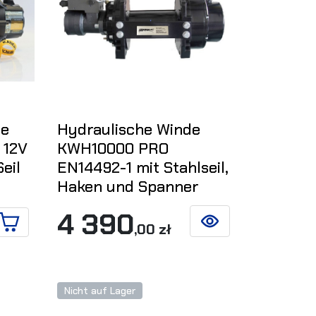
de
Hydraulische Winde
 12V
KWH10000 PRO
eil
EN14492-1 mit Stahlseil,
Haken und Spanner
4 390
,00 zł
SIEHE DETAILS
IN DEN WARENKORB
Nicht auf Lager