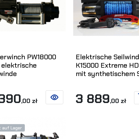
erwinch PW18000
Elektrische Seilwin
 elektrische
K15000 Extreme HD
lwinde
mit synthetischem S
 390
3 889
,00 zł
,00 zł
SIEHE DETAILS
t auf Lager