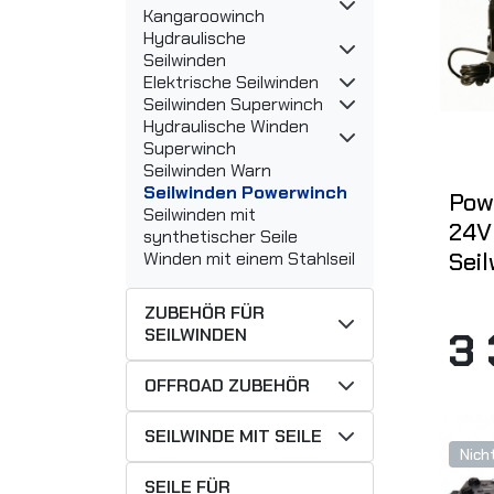
Kangaroowinch
Hydraulische
Seilwinden
Elektrische Seilwinden
Seilwinden Superwinch
Hydraulische Winden
Superwinch
Seilwinden Warn
Seilwinden Powerwinch
Pow
Seilwinden mit
24V
synthetischer Seile
Sei
Winden mit einem Stahlseil
ZUBEHÖR FÜR
3
SEILWINDEN
OFFROAD ZUBEHÖR
SEILWINDE MIT SEILE
Nich
SEILE FÜR