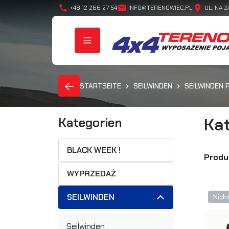
phone
mail
location_on
+48 12 266 27 54
INFO@TERENOWIEC.PL
UL. NA Z
STARTSEITE
SEILWINDEN
SEILWINDEN
Kat
Kategorien
BLACK WEEK !
Produ
WYPRZEDAŻ
SEILWINDEN
Nich
Seilwinden