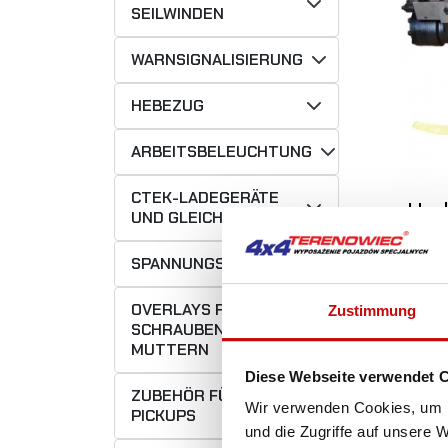
SEILWINDEN
WARNSIGNALISIERUNG
HEBEZUG
ARBEITSBELEUCHTUNG
CTEK-LADEGERÄTE
Hyd
UND GLEICHRICHTER
KW
EN14
SPANNUNGSMANAGEMENTSYSTEM
Hak
OVERLAYS FÜR
Zustimmung
4 
SCHRAUBEN UND
MUTTERN
Diese Webseite verwendet 
ZUBEHÖR FÜR
Wir verwenden Cookies, um I
PICKUPS
und die Zugriffe auf unsere 