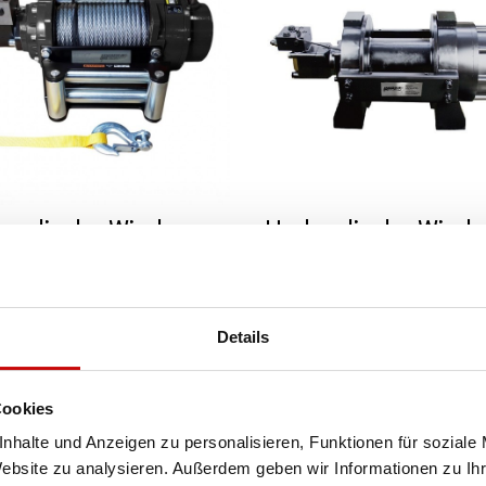
raulische Winde
Hydraulische Winde
H8000 PRO
KWH30000 PRO
492-1 mit Stahlseil,
EN14492-1 mit Span
en und Spanner
Details
100
15 265
,00 zł
,00 zł
SIEHE DETAILS
Cookies
nhalte und Anzeigen zu personalisieren, Funktionen für soziale
Website zu analysieren. Außerdem geben wir Informationen zu I