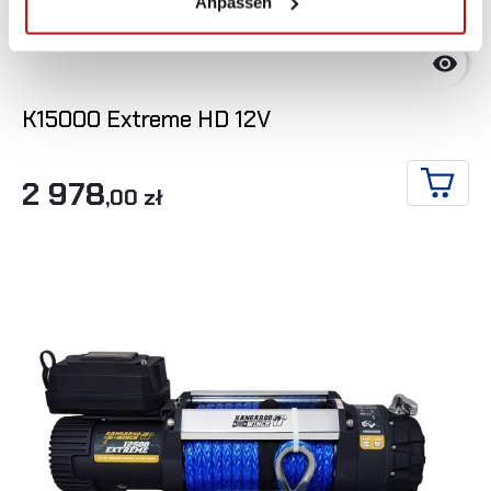
Anpassen

K15000 Extreme HD 12V
2 978
,00 zł
IN DE