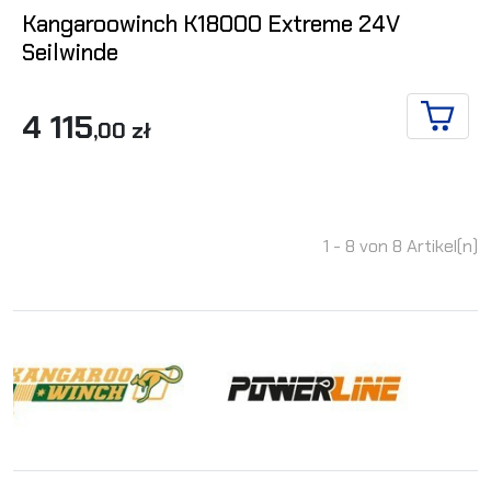
Kangaroowinch K18000 Extreme 24V
Seilwinde
4 115
,00 zł
IN DE
1 - 8 von 8 Artikel(n)