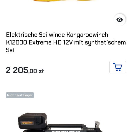

Elektrische Seilwinde Kangaroowinch
K12000 Extreme HD 12V mit synthetischem
Seil
2 205
,00 zł
IN DE
Nicht auf Lager