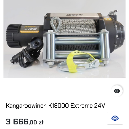

Kangaroowinch K18000 Extreme 24V
3 666
SIEHE DE
,00 zł