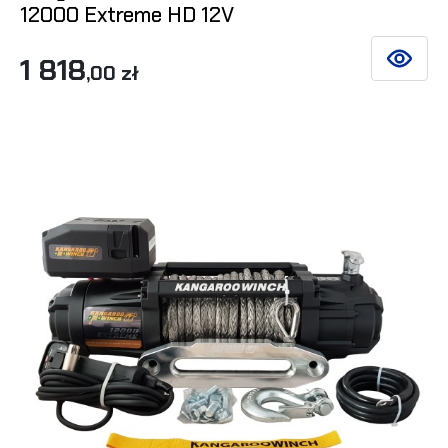
12000 Extreme HD 12V
1 818
SIEHE DE
,00 zł