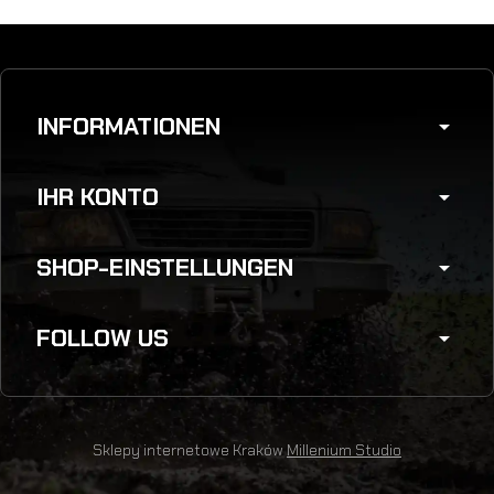
INFORMATIONEN
arrow_drop_down
IHR KONTO
arrow_drop_down
SHOP-EINSTELLUNGEN
arrow_drop_down
FOLLOW US
arrow_drop_down
Sklepy internetowe Kraków
Millenium Studio