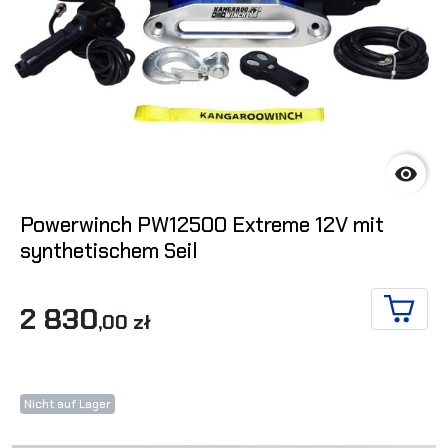

Powerwinch PW12500 Extreme 12V mit
synthetischem Seil
2 830
,00 zł
IN DE
Nicht auf Lager