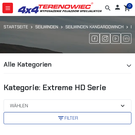
0

search
shopping_cart
STARTSEITE
SEILWINDEN
SEILWINDEN KANGAROOWINCH
E
Alle Kategorien
Kategorie: Extreme HD Serie
expand_more
WÄHLEN
filter_list
FILTER