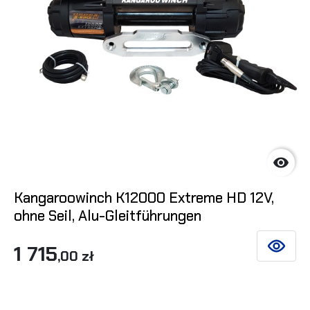

Kangaroowinch K12000 Extreme HD 12V,
ohne Seil, Alu-Gleitführungen
1 715
SIEHE DE
,00 zł